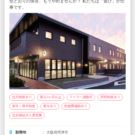
型どおりの保育、もうやめませんか？ 私たちは「遊び」が仕
※評価期間中に基準に満たす勤務実績がない
事です。
等の事情がある場合は支給額が0円になります
※試用期間3カ月／同条件
社宅制度あり
賞与3ヶ月以上
マイカー通勤可
研修制度あり
産休・育休制度
賞与あり
給食費補助あり
社会福祉法人運営園
勤務地
大阪府摂津市