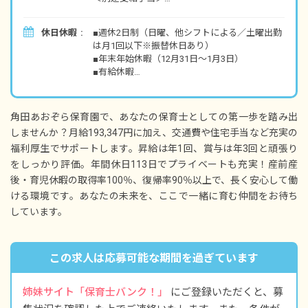
■交通費支給 月上限16,000円
■住宅手当 月上限15,000円
休日休暇
■週休2日制（日曜、他シフトによる／土曜出勤
■時間外手当
は月1回以下※振替休日あり）
■年末年始休暇（12月31日～1月3日）
■昇給年1回（5月）
■有給休暇
■賞与年3回（3月／7月／12月）昨年実績：計
■産前産後・育児休暇（取得率100％・復帰率
3.5カ月分
90％以上）
※試用期間3カ月／同条件
角田あおぞら保育園で、あなたの保育士としての第一歩を踏み出
※年間休日113日（有休は別途付与）
しませんか？月給193,347円に加え、交通費や住宅手当など充実の
※お子様の体調不良や行事による、遅刻・早
福利厚生でサポートします。昇給は年1回、賞与は年3回と頑張り
退・欠勤などの相談も柔軟に対応いたします。
をしっかり評価。年間休日113日でプライベートも充実！産前産
後・育児休暇の取得率100％、復帰率90％以上で、長く安心して働
ける環境です。あなたの未来を、ここで一緒に育む仲間をお待ち
しています。
この求人は応募可能な期間を過ぎています
姉妹サイト「保育士バンク！」
にご登録いただくと、募