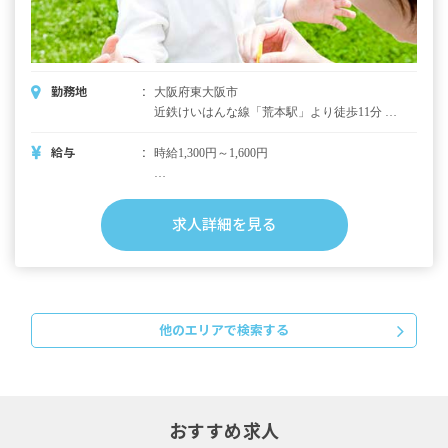
勤務地
大阪府東大阪市
近鉄けいはんな線「荒本駅」より徒歩11分 ■
マイカー・バイク・自転車通勤可（無料駐輪
場、駐車場は自己手配）
給与
時給1,300円～1,600円
＜別途支給手当＞
■交通費支給 日上限500円
求人詳細を見る
■処遇改善Ⅰ
■時間外手当
■昇給年1回（5月）
他のエリアで検索する
※試用期間3カ月／同条件
※雇用期間の定めなし
おすすめ求人