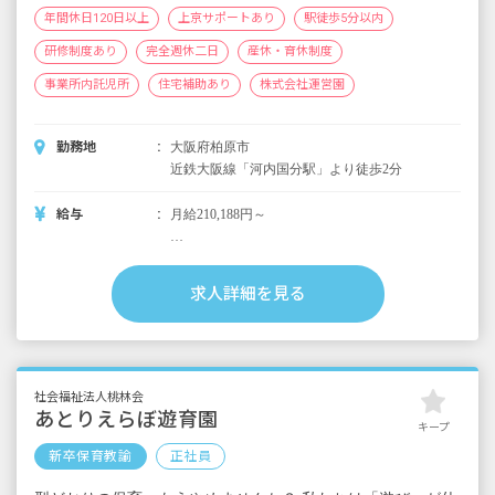
年間休日120日以上
上京サポートあり
駅徒歩5分以内
研修制度あり
完全週休二日
産休・育休制度
事業所内託児所
住宅補助あり
株式会社運営園
勤務地
大阪府柏原市
近鉄大阪線「河内国分駅」より徒歩2分
給与
月給210,188円～
＜別途支給手当＞
■交通費支給 月上限50,000円
求人詳細を見る
■早朝手当 （開園～8時）
■夜間手当 （18時～閉園）
■時間外手当
■昇給（年1回）
社会福祉法人桃林会
■賞与年3回（6月／12月／3月）2024年実績：
あとりえらぼ遊育園
キープ
全国平均 1,095,625円
新卒保育教諭
正社員
※3月分は、処遇改善加算一時金支給です
※経験・能力・会社業績によります