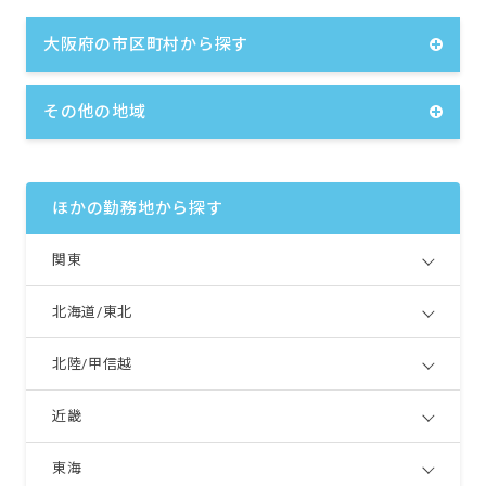
1,000,000円）
宿舎借り上げ制度（月額上限60,000円・2030
大阪府の市区町村から探す
年度末までの予定）
■昇給年1回（4月）昨年実績：3,000円～
その他の地域
■賞与年3回（7月／12月／3月）昨年実績：計3
カ月分
＜年収例＞
24歳／入社2年目／一般職／年収4,324,800円
ほかの勤務地から探す
27歳／入社5年目／主担任／年収4,666,800円
関東
※試用期間3カ月／同条件
北海道/東北
北陸/甲信越
近畿
東海