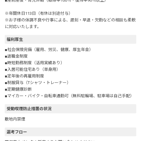
■産前産後・育児休暇（取得率100％・復帰率90％以上）
※年間休日113日（有休は別途付与）
※お子様の体調不良や行事による、遅刻・早退・欠勤などの相談も柔軟
に対応いたします。
福利厚生
■社会保険完備（雇用、労災、健康、厚生年金）
■退職金制度
■時短勤務制度（活用実績あり）
■入居可能住宅あり（単身用）
■定年後の再雇用制度
■制服貸与（Tシャツ・トレーナー）
■定期健康診断
■マイカー・バイク・自転車通勤可（無料駐輪場、駐車場は自己手配）
受動喫煙防止措置の状況
敷地内禁煙
選考フロー