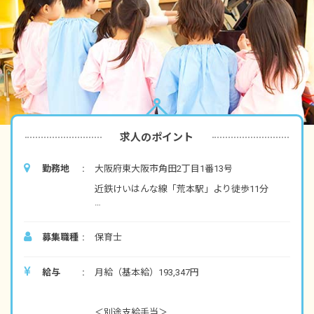
求人のポイント
勤務地
大阪府東大阪市角田2丁目1番13号
近鉄けいはんな線「荒本駅」より徒歩11分
■マイカー・バイク・自転車通勤可（無料駐輪
場、駐車場は自己手配）
募集職種
保育士
給与
月給（基本給）193,347円
＜別途支給手当＞