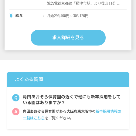
阪急電鉄京都線「摂津市駅」より徒歩11分 大
阪モノレール「摂津駅」より徒歩10分 ■マイ
カー・バイク・自転車通勤可
給与
月給296,400円～303,120円
＜短大・専門卒＞
月給296,400円
求人詳細を見る
（内訳）
基本給 198,400円
処遇改善手当 98,000円
＜四大卒＞
月給303,120円
（内訳）
よくある質問
基本給 205,120円
処遇改善手当 98,000円
角田あおぞら保育園の近くで他にも新卒採用をして
Q
＜別途支給手当＞
いる園はありますか？
■通勤交通費 月額上限20,000円
A
角田あおぞら保育園
がある
大阪府東大阪市
の
新卒採用情報の
■時間外手当
一覧はこちら
をご覧ください。
【補助金】
※下記のどちらかが受給可、諸条件あり
摂津市保育士新規採用補助金（5年総額・