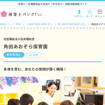
保育士・幼稚園教諭を目指す「学生向け」就職活動情報サイト
ログイン
キープ
メニュー
保育士バンク！新卒
大阪府の新卒保育士求人
東大阪市の新卒保育士求人
角田あおぞ
社会福祉法人弘友福祉会
角田あおぞら保育園
新卒保育士
正社員
未来を育む、あなたの笑顔が輝く職場！