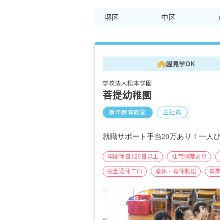
堺区
中区
園見学OK
学校法人松本学園
菩提幼稚園
新卒保育教諭
正社員
就職サポート手当20万あり！一人
年間休日120日以上
社宅制度あり
完全週休二日
産休・育休制度
事
住宅補助あり
学校法人運営園