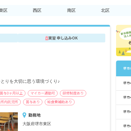
東区
西区
南区
北区
実習 申し込みOK
堺市
ひとりを大切に思う環境づくり♪
堺市
賞与3ヶ月以上
マイカー通勤可
研修制度あり
堺市
業所内託児所
賞与あり
給食費補助あり
堺市
勤務地
大阪府堺市東区
堺市