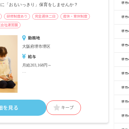
堺市
2年目・・・月額10,000円
緒に「おもいっきり」保育をしませんか？
■就職サポート手当（菩提応援金／新卒対
象）200,000円
研修制度あり
完全週休二日
産休・育休制度
堺市
■時間外手当
式会社運営園
堺市
■昇給年1回 昨年実績：4,800～5,200円※能
勤務地
力によるが就業規則に沿って昇給を行なう
堺市
■賞与年2回 昨年実績：計3.5カ月分※初年
大阪府堺市堺区
度のみ基本給の2カ月
給与
堺市
＜年収例＞
月給203,168円～
入社1年目／年収3,467,200円～
堺市
＜別途支給手当＞
※試用期間3カ月／同条件
■交通費支給 月上限50,000円
堺市
■早朝手当 （開園～8時）
■夜間手当 （18時～閉園）
■時間外手当
堺市
細を見る
キープ
■昇給（年1回）
堺市
■賞与年2回（6月／12月）2024年度実績：全
国平均 387,097円／年