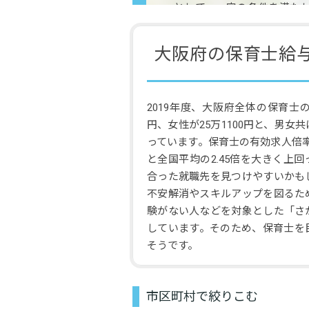
として、一定の条件を満た
保育士就職支援事業」を実
目指しやすいエリアといえそ
大阪府の保育士給
2019年度、大阪府全体の保育士の
円、女性が25万1100円と、男女
っています。保育士の有効求人倍率は、
と全国平均の2.45倍を大きく上
合った就職先を見つけやすいかも
不安解消やスキルアップを図るた
験がない人などを対象とした「さ
しています。そのため、保育士を
そうです。
市区町村で絞りこむ