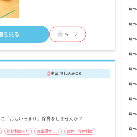
＜別途支給手当＞
■交通費支給 月上限50,000円
堺市
■早朝手当 （開園～8時）
■夜間手当 （18時～閉園）
堺市
■時間外手当
細を見る
キープ
堺市
■昇給（年1回）
■賞与年3回（6月／12月／3月）2024年実績：
全国平均 1,095,625円
堺市
※3月分は、処遇改善加算一時金支給です
※経験・能力・会社業績によります
堺市
※評価期間中に基準に満たす勤務実績がない
実習 申し込みOK
等の事情がある場合は支給額が0円になりま
堺市
す
園
※試用期間3カ月／同条件
堺市
堺市
緒に「おもいっきり」保育をしませんか？
堺市
研修制度あり
完全週休二日
産休・育休制度