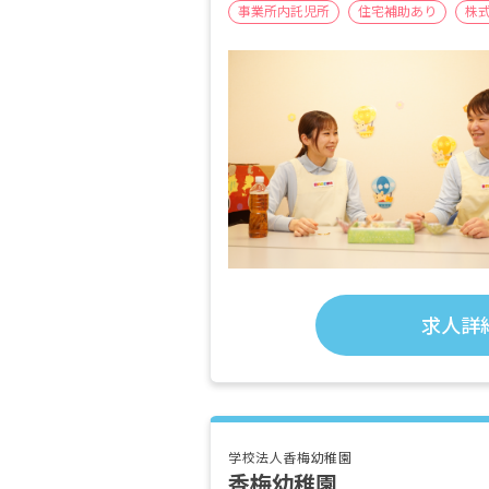
事業所内託児所
住宅補助あり
株
求人詳
学校法人香梅幼稚園
香梅幼稚園