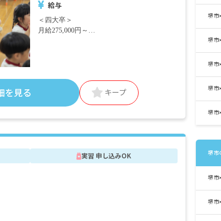
給与
堺市
＜四大卒＞
月給275,000円～
堺市
＜短大卒＞
月給269,000円～
堺市
＜別途支給手当＞
堺市
細を見る
キープ
■通勤手当 月上限25,000円 ※自転車通勤
の方は月額4,200円
堺市
■住宅手当 月上限55,000円 ※保育宿舎借
上補助（家賃負担なし）、専属のコーディネ
ーターがいます
■家族手当
堺市
■奨学金手当
実習 申し込みOK
■準主任手当
■主幹教諭手当
堺市
園
■新卒時採用研修手当
■実習受け入れ担当手当
堺市
■堺市応援金（新卒対象）
1年目・・・月額20,000円