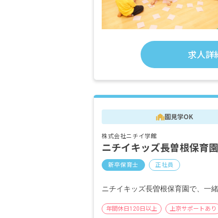
求人詳
園見学OK
株式会社ニチイ学館
ニチイキッズ長曽根保育
新卒保育士
正社員
ニチイキッズ長曽根保育園で、一
年間休日120日以上
上京サポートあり