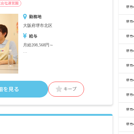
式会社運営園
堺市
勤務地
堺市
大阪府堺市北区
給与
堺市
月給208,568円～
堺市
＜別途支給手当＞
■交通費支給 月上限50,000円
堺市
■早朝手当 （開園～8時）
■夜間手当 （18時～閉園）
堺市
■時間外手当
細を見る
キープ
堺市
■昇給（年1回）
■賞与年3回（6月／12月／3月）2024年実績：
全国平均 1,095,625円
堺市
※3月分は、処遇改善加算一時金支給です
※経験・能力・会社業績によります
堺市
※評価期間中に基準に満たす勤務実績がない
等の事情がある場合は支給額が0円になりま