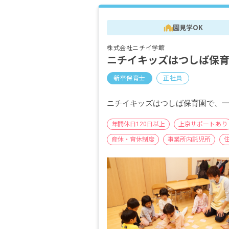
園見学OK
株式会社ニチイ学館
ニチイキッズはつしば保
新卒保育士
正社員
ニチイキッズはつしば保育園で、
年間休日120日以上
上京サポートあり
産休・育休制度
事業所内託児所