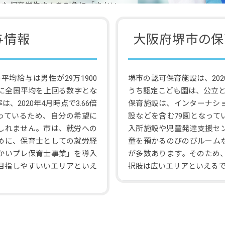
した保育学生さんを対象に「さかい
施しています。そのため、保育士を
うです。
与情報
大阪府堺市の保
平均給与は男性が29万1900
堺市の認可保育施設は、202
共に全国平均を上回る数字とな
うち認定こども園は、公立と
2020年4月時点で3.66倍
保育施設は、インターナシ
回っているため、自分の希望に
設などを含む79園となって
しれません。市は、就労への
入所施設や児童発達支援セ
めに、保育士としての就労経
童を預かるのびのびルーム
かいプレ保育士事業」を導入
が多数あります。そのため
目指しやすいいエリアといえ
択肢は広いエリアといえる