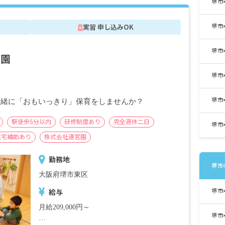
堺市
※経験・能力・会社業績によります
※評価期間中に基準に満たす勤務実績がない
実習 申し込みOK
堺市
等の事情がある場合は支給額が0円になりま
す
堺市
育園
※試用期間3カ月／同条件
堺市
堺市
一緒に「おもいっきり」保育をしませんか？
駅徒歩5分以内
研修制度あり
完全週休二日
堺市
住宅補助あり
株式会社運営園
勤務地
堺市
大阪府堺市東区
堺市
給与
月給209,000円～
堺市