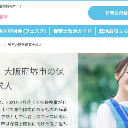
活動情報サイト
新規会員登
合同説明会 (フェスタ)
保育士就活ガイド
就活お役立
人
堺市の新卒保育士求人
】大阪府堺市の保
求人
2021年4月時点で待機児童が11
に比べて減少傾向にあるものの解消
、依然として保育士のニーズは高い
。市は保育士確保に向けた取り組み