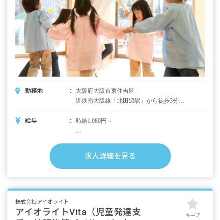
勤務地
大阪府大阪市東住吉区
近鉄南大阪線「北田辺駅」から徒歩3分
※「天王寺駅」へ5分程度でアクセスできま
す。 ■自転車通勤OK
給与
時給1,080円～
■別途支給手当
・交通費全額支給
求人詳細を見る
・時間外手当
※試用（研修）期間3カ月／試用期間中は時給
1,064円
※雇用期間6カ月間／契約更新あり
株式会社アイオライト
アイオライトVita（児童発達支
キープ