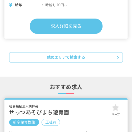
す。 ■自転車通勤OK
給与
時給1,100円～
■別途支給手当
・交通費全額支給
求人詳細を見る
・時間外手当
※試用（研修）期間3カ月／試用期間中は時給
1,080円
※雇用期間6カ月間／契約更新あり
他のエリアで検索する
おすすめ求人
社会福祉法人桃林会
せっつあそびまち遊育園
キープ
新卒保育教諭
正社員