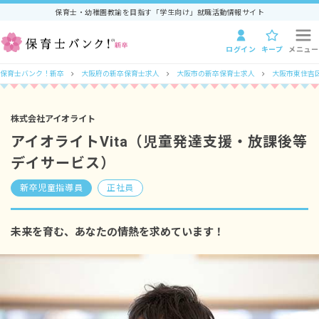
保育士・幼稚園教諭を目指す「学生向け」就職活動情報サイト
ログイン
キープ
メニュー
保育士バンク！新卒
大阪府の新卒保育士求人
大阪市の新卒保育士求人
大阪市東住吉
株式会社アイオライト
アイオライトVita（児童発達支援・放課後等
デイサービス）
新卒児童指導員
正社員
未来を育む、あなたの情熱を求めています！