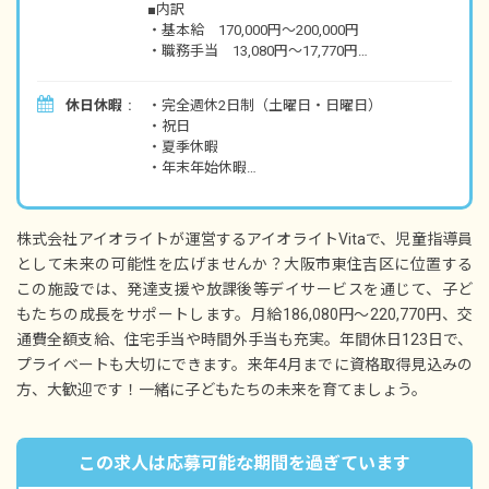
■内訳
・基本給 170,000円～200,000円
・職務手当 13,080円～17,770円
・療育手当 3,000円
休日休暇
・完全週休2日制（土曜日・日曜日）
■別途支給手当
・祝日
・交通費全額支給
・夏季休暇
・住宅手当 月上限20,000円※規定あり
・年末年始休暇
・時間外手当
・有給休暇（法定通りに付与／1時間単位から
取得可能／3日以上の連休取得は応相談）
■昇給年1回（4月）※能力による
・慶弔休暇
■賞与年2回（7月／12月）※実績による
株式会社アイオライトが運営するアイオライトVitaで、児童指導員
・産前産後・育児休暇（取得率100％）
として未来の可能性を広げませんか？大阪市東住吉区に位置する
・介護・看護休暇
※試用期間3カ月／試用期間中は時給1,100円
この施設では、発達支援や放課後等デイサービスを通じて、子ど
※年間休日123日（有休は別途付与）
もたちの成長をサポートします。月給186,080円～220,770円、交
通費全額支給、住宅手当や時間外手当も充実。年間休日123日で、
プライベートも大切にできます。来年4月までに資格取得見込みの
方、大歓迎です！一緒に子どもたちの未来を育てましょう。
この求人は応募可能な期間を過ぎています