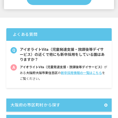
＜別途支給手当＞
■交通費支給 公共交通機関利用：上限無し／
自家用車：月上限8,000円／バイク：月上限
7,000円／自転車：月上限4,000円
■住宅手当 月上限10,000円※条件あり
■扶養手当 配偶者10,000円、子ども一人3,000
よくある質問
円※第一子・第二子／2,000円※第三子以上
■役付手当 月5,000円～30,000円※役職により
異なる
アイオライトVita（児童発達支援・放課後等デイサ
Q
■担任手当 4歳児担任：月5,000円／5歳児担
ービス）の近くで他にも新卒採用をしている園はあ
任：月6,000円
りますか？
■調整手当 勤続年数2年～3年未満：月1,500
A
アイオライトVita（児童発達支援・放課後等デイサービス）
が
円／3年～5年未満：月4,500円／5年以上：月
ある
大阪府大阪市東住吉区
の
新卒採用情報の一覧はこちら
を
6,000円
ご覧ください。
■時間外手当（全額支給）
■昇給年1回（令和8年度）
■賞与年3回 採用初年度計2カ月分、2年目以
降計4カ月分（令和8年度）
大阪府の市区町村から探す
＜年収例＞
・短大卒 20歳 1年目 3,644,080円