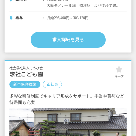
大阪モノレール線「摂津駅」より徒歩で10分
阪急京都本線「摂津市駅」より徒歩10分 ■マ
イカー・バイク・自転車通勤可
給与
月給296,400円～303,120円
＜短大・専門卒＞
月給296,400円
求人詳細を見る
（内訳）
基本給 198,400円
処遇改善手当 98,000円
＜四大卒＞
社会福祉法人そうび会
月給303,120円
惣社こども園
キープ
（内訳）
新卒保育教諭
正社員
基本給 205,120円
処遇改善手当 98,000円
多彩な研修制度でキャリア形成をサポート。手当や賞与など
待遇面も充実！
＜別途支給手当＞
■通勤交通費 月額上限20,000円
■時間外手当
【補助金】
※下記のどちらかが受給可、諸条件あり
摂津市保育士新規採用補助金（5年総額・