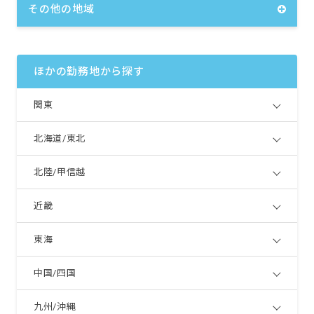
その他の地域
・大学卒 22歳 1年目 3,777,920円
・短大卒 25歳 5年目 4,402,720円
・大学卒 27歳 5年目 4,586,880円
※試用期間なし
ほかの勤務地から探す
関東
北海道/東北
北陸/甲信越
近畿
東海
中国/四国
九州/沖縄