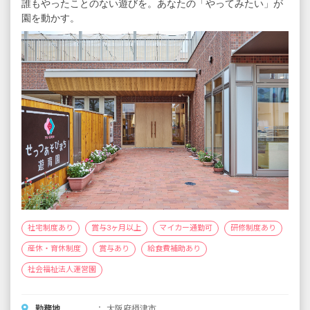
誰もやったことのない遊びを。あなたの「やってみたい」が
園を動かす。
社宅制度あり
賞与3ヶ月以上
マイカー通勤可
研修制度あり
産休・育休制度
賞与あり
給食費補助あり
社会福祉法人運営園
勤務地
大阪府摂津市