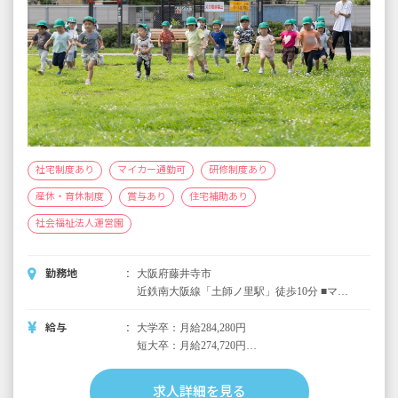
1,000,000円）
宿舎借り上げ制度（月額上限60,000円・2030
年度末までの予定）
■昇給年1回（4月）昨年実績：3,000円～
■賞与年3回（7月／12月／3月）昨年実績：計3
カ月分
＜年収例＞
24歳／入社2年目／一般職／年収4,324,800円
社宅制度あり
マイカー通勤可
研修制度あり
27歳／入社5年目／主担任／年収4,666,800円
産休・育休制度
賞与あり
住宅補助あり
※試用期間3カ月／同条件
社会福祉法人運営園
勤務地
大阪府藤井寺市
近鉄南大阪線「土師ノ里駅」徒歩10分 ■マイ
カー・バイク・自転車通勤可（駐輪場あり／
駐車場：自宅～5km以上は法人が借上げ※本
給与
大学卒：月給284,280円
人負担月2,000円）
短大卒：月給274,720円
※令和8年度。いずれも基本給、処遇手当、ス
キルアップ手当を含む
求人詳細を見る