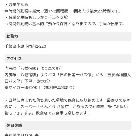
・残業少なめ
⇒時間外勤務は最大で週1～2回程度・1回あたり最大2.5時間です。
・残業発生時もしっかり手当を支給
⇒時間外勤務は基本的に預かり保育となりますので、手当が出ます。
勤務地
千葉県市原市門前2-220
アクセス
内房線「八幡宿駅」より車で9分
内房線「八幡宿駅」よりバス「日の出第一バス停」から「玉泉幼稚園入
口バス停」下車、徒歩3分
※マイカー通勤OK！（無料駐車場あり）
・自然に恵まれた落ち着いた環境で保育に取り組めます。最寄りの駅周
辺には、スーパー「せんどう 八幡店」があるので勤務終了後にお買い
物もできますよ。飲食店でお食事も楽しめます！
休日休暇
◆年間休日130日◆