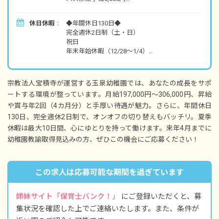
す！
研修手当11,000円～
休日休暇
◆年間休日130日◆
・別途支給
完全週休2日制（土・日）
勤勉手当6,000円
祝日
学年主任3,000円
年末年始休暇（12/28～1/4）
通勤手当 月上限20,000円
有給休暇（法定通り）
夏季休暇（10日）
昇給あり
慶弔休暇
賞与年2回 4カ月分
宗教法人宝積寺が運営する玉泉幼稚園では、あなたの成長をサポ
生理休暇
ートする環境が整っています。月給197,000円～306,000円、昇給
災害休暇
や賞与年2回（4カ月分）と手厚い待遇が魅力。さらに、年間休日
公用休暇
※別途、時間外手当支給あり（朝・帰りの預か
特別休暇
130日、完全週休2日制で、オンオフの切り替えもバッチリ。夏季
り保育担当の場合）
産前産後休暇
休暇は最大10日間、心にゆとりを持って働けます。来年4月までに
（基本給＋諸手当）÷20÷8×1.25×時間数
育児休暇
幼稚園教諭取得見込みの方、ぜひこの機会にご応募ください！
▽多めの休暇でワークライフバランスもバッチ
リ
この求人は応募可能な期間を過ぎています
・年休はたっぷり130日、完全週休2日制！
⇒オンオフ切り替えて、休みはリフレッシュ
・夏季休暇は最大10日間！
姉妹サイト「保育士バンク！」
にご登録いただくと、募
⇒自分時間を大切にできるから、心にも余裕が
集状況を確認した上でご連絡いたします。また、条件が
でき、のびのびとお仕事に取り組めます。