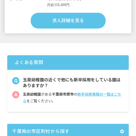
月給318,400円
※夜勤手当 32,000円（月4回想定）含む
求人詳細を見る
・別途支給手当
交通費（支給上限なし）
残業代別途支給
昇給年1回
賞与年1回（3月）※2年目以降賞与年2回（7
月・3月）
よくある質問
＜モデル年収例＞
保育士資格保有者／22歳／3,936,200円
玉泉幼稚園の近くで他にも新卒採用をしている園は
Q
ありますか？
※試用期間4カ月／同条件
A
玉泉幼稚園
がある
千葉県市原市
の
新卒採用情報の一覧はこち
ら
をご覧ください。
千葉県の市区町村から探す