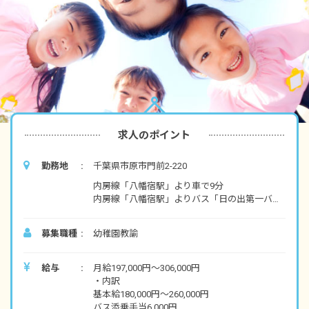
求人のポイント
勤務地
千葉県市原市門前2-220
内房線「八幡宿駅」より車で9分
内房線「八幡宿駅」よりバス「日の出第一バス
停」から「玉泉幼稚園入口バス停」下車、徒歩
3分
募集職種
幼稚園教諭
※マイカー通勤OK！（無料駐車場あり）
・自然に恵まれた落ち着いた環境で保育に取り
給与
月給197,000円～306,000円
組めます。最寄りの駅周辺には、スーパー「せ
・内訳
んどう 八幡店」があるので勤務終了後にお買い
基本給180,000円～260,000円
物もできますよ。飲食店でお食事も楽しめま
バス添乗手当6,000円