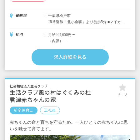
勤務地
千葉県松戸市
JR常磐線「北小金駅」より徒歩5分 ■マイカー
通勤、バイク通勤可（駐車場は自己契約自己
負担） ■自転車通勤可能（最寄り駅の駐輪場
給与
月給264,650円〜
代も補助）
（内訳）
基本給 205,000円
調整手当 6,150円
求人詳細を見る
松戸手当 45,000円
処遇改善手当 8,500円
＜別途支給手当＞
■通勤手当 全額支給（実費支給）
社会福祉法人生活クラブ
■役職手当
生活クラブ風の村はぐくみの杜
キープ
■残業手当
君津赤ちゃんの家
※手当はいずれも別途規定有り
新卒保育士
正社員
■昇給年1回（4月）昨年実績：500～1,500円
赤ちゃんの命と育ちを守るため。一人ひとりの赤ちゃんに思
（基本給）
■賞与年2回（7月／12月）昨年実績：計4.2カ
いを馳せて育てます。
月分