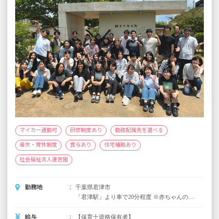
マイカー通勤可
研修制度あり
勤務配属先を選べる
産休・育休制度
賞与あり
住宅補助あり
社会福祉法人運営園
勤務地
千葉県君津市
「君津駅」より車で20分程度 ※赤ちゃんのい
る家は全員が自家用車で通勤しています。 ■
マイカー通勤可
給与
【保育士資格保有者】