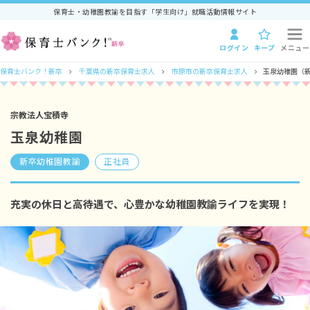
保育士・幼稚園教諭を目指す「学生向け」就職活動情報サイト
ログイン
キープ
メニュー
保育士バンク！新卒
千葉県の新卒保育士求人
市原市の新卒保育士求人
玉泉幼稚園（新
宗教法人宝積寺
玉泉幼稚園
新卒幼稚園教諭
正社員
充実の休日と高待遇で、心豊かな幼稚園教諭ライフを実現！