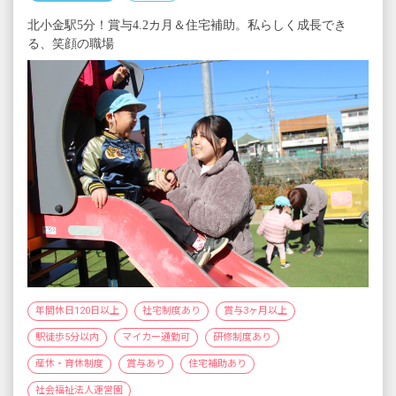
北小金駅5分！賞与4.2カ月＆住宅補助。私らしく成長でき
る、笑顔の職場
年間休日120日以上
社宅制度あり
賞与3ヶ月以上
駅徒歩5分以内
マイカー通勤可
研修制度あり
産休・育休制度
賞与あり
住宅補助あり
社会福祉法人運営園