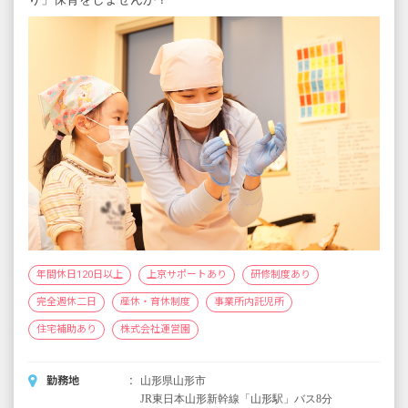
※試用期間3カ月／同条件
年間休日120日以上
上京サポートあり
研修制度あり
完全週休二日
産休・育休制度
事業所内託児所
住宅補助あり
株式会社運営園
勤務地
山形県山形市
JR東日本山形新幹線「山形駅」バス8分