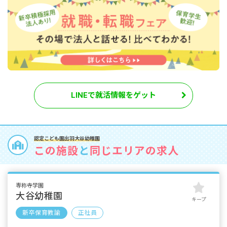
LINEで就活情報をゲット
認定こども園出羽大谷幼稚園
この施設
と
同じエリアの求人
専称寺学園
大谷幼稚園
キープ
新卒保育教諭
正社員