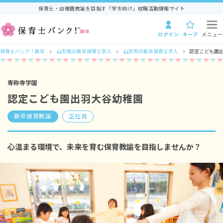
保育士・幼稚園教諭を目指す「学生向け」就職活動情報サイト
ログイン
キープ
メニュー
保育士バンク！新卒
山形県の新卒保育士求人
山形市の新卒保育士求人
認定こども園
専称寺学園
認定こども園出羽大谷幼稚園
新卒保育教諭
正社員
心温まる環境で、未来を育む保育教諭を目指しませんか？