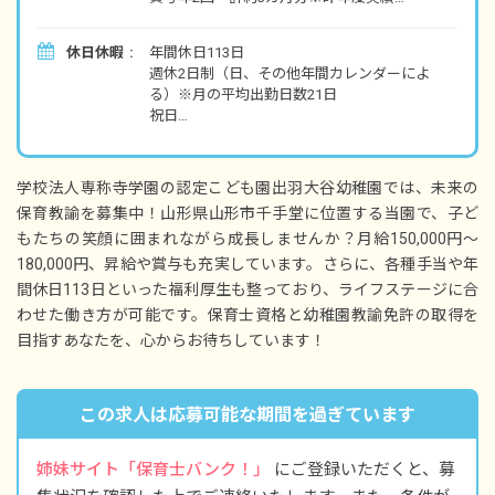
・別途支給
休日休暇
年間休日113日
処遇改善手当 5,000円～40,000円
週休2日制（日、その他年間カレンダーによ
交通費実費支給（上限20,900円／月）
る）※月の平均出勤日数21日
職務手当（該当者に支給）
祝日
残業手当
有給休暇（法定通り付与・時間単位で取得
住宅手当 20,000円／月（自宅まで30km以上で
可！）
一人暮らしの職員、世帯主の職員に支給※宿舎
産前産後休暇（法定通り）
借り上げ制度との併用不可）
学校法人専称寺学園の認定こども園出羽大谷幼稚園では、未来の
育児休暇（取得実績あり）
保育教諭を募集中！山形県山形市千手堂に位置する当園で、子ど
子の看護休暇
※試用期間3カ月（条件の変更なし）
もたちの笑顔に囲まれながら成長しませんか？月給150,000円〜
介護休暇
母性健康管理のための休暇
180,000円、昇給や賞与も充実しています。さらに、各種手当や年
【モデル年収例】
夏季休暇※昨年度は7日間連続休暇の実績あ
間休日113日といった福利厚生も整っており、ライフステージに合
・短大卒2年目
り！
年収270万円（月給＋時間外手当＋別途支給手
わせた働き方が可能です。保育士資格と幼稚園教諭免許の取得を
慶弔休暇
当＋賞与）
目指すあなたを、心からお待ちしています！
年末年始休暇（12/29～1/3）
・短大卒10年目
◆産休育休制度
年収340万円（月給＋時間外手当＋別途支給手
取得率・復帰率ともに100％！昨年度は3名の利
この求人は応募可能な期間を過ぎています
当＋賞与）
用実績あり。ライフステージが変わっても安心
して働けます。
・4大卒3年目
姉妹サイト「保育士バンク！」
にご登録いただくと、募
年収300万円（月給＋時間外手当＋別途支給手