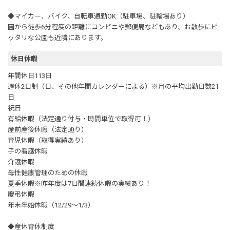
◆マイカー、バイク、自転車通勤OK（駐車場、駐輪場あり）
園から徒歩6分程度の距離にコンビニや郵便局などもあり、お散歩にピ
ッタリな公園も近隣にあります。
休日休暇
年間休日113日
週休2日制（日、その他年間カレンダーによる）※月の平均出勤日数21
日
祝日
有給休暇（法定通り付与・時間単位で取得可！）
産前産後休暇（法定通り）
育児休暇（取得実績あり）
子の看護休暇
介護休暇
母性健康管理のための休暇
夏季休暇※昨年度は7日間連続休暇の実績あり！
慶弔休暇
年末年始休暇（12/29～1/3）
◆産休育休制度