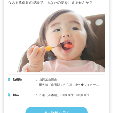
心温まる保育の現場で、あなたの夢を叶えませんか？
勤務地
山形県山形市
JR各線「山形駅」から車で8分 ◆マイカー、
バイク、自転車通勤OK（駐車場、駐輪場あ
り） 園から徒歩5分圏内にコンビニがあり、
給与
月給（基本給）150,000円〜180,000円
お散歩にピッタリな公園も！住宅地内の静か
な立地にあるこども園です。
昇給あり 2,000円〜4,000円／月※昨年度実績
賞与年2回 計約3カ月分※昨年度実績