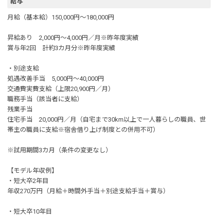
給与
月給（基本給）150,000円〜180,000円
昇給あり 2,000円〜4,000円／月※昨年度実績
賞与年2回 計約3カ月分※昨年度実績
・別途支給
処遇改善手当 5,000円～40,000円
交通費実費支給（上限20,900円／月）
職務手当（該当者に支給）
残業手当
住宅手当 20,000円／月（自宅まで30km以上で一人暮らしの職員、世
帯主の職員に支給※宿舎借り上げ制度との併用不可）
※試用期間3カ月（条件の変更なし）
【モデル年収例】
・短大卒2年目
年収270万円（月給＋時間外手当＋別途支給手当＋賞与）
・短大卒10年目