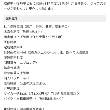
取得率・復帰率ともに100％！昨年度は3名の利用実績あり。ライフステ
ージが変わっても安心して働けます。
福利厚生
社会保険完備（雇用、労災、健康、厚生年金）
退職金制度（勤続1年以上）
宿舎借り上げ制度（住宅手当と併用不可）
研修制度
定期健康診断
託児所の利用可（2歳児以上から利用可能、園への入園優遇）
時短勤務制度
制服貸与（エプロン等）
給食代補助
資格取得支援制度
個人ロッカーあり
復職制度（当園の規定による）
再雇用制度
マイカー通勤OK（月1,000円で利用できる駐車場あり）
バイク・自転車通勤OK（無料駐輪場あり）
◆研修等の学ぶ機会が豊富！