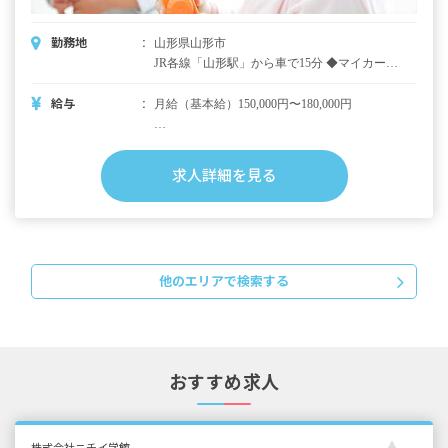
年収300万円（月給＋時間外手当＋別途支給手
当＋賞与）
勤務地
山形県山形市
JR各線「山形駅」から車で15分 ◆マイカー、
バイク、自転車通勤OK（駐車場、駐輪場あ
り） 住宅街の静かな立地にあり、落ち着いて
給与
月給（基本給）150,000円〜180,000円
保育に取り組めます。園から徒歩6分程度の距
離にコンビニが2軒あり、ちょっとしたお買い
昇給あり 2,000円〜4,000円／月※昨年度実績
物にも便利です。
賞与年2回 計約3カ月分※昨年度実績
求人詳細を見る
・別途支給
処遇改善手当 5,000円～40,000円
交通費実費支給（上限20,900円／月）
職務手当（該当者に支給）
他のエリアで検索する
残業手当
住宅手当 20,000円／月（自宅まで30km以上
で一人暮らしの職員、世帯主の職員に支給※
宿舎借り上げ制度との併用不可）
おすすめ求人
※試用期間3カ月（条件の変更なし）
【モデル年収例】
・短大卒2年目