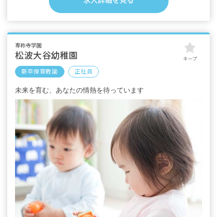
求人詳細を見る
・別途支給
処遇改善手当 5,000円～40,000円
交通費実費支給（上限20,900円／月）
職務手当（該当者に支給）
専称寺学園
残業手当
松波大谷幼稚園
キープ
住宅手当 20,000円／月（自宅まで30km以上
新卒保育教諭
正社員
で一人暮らしの職員、世帯主の職員に支給※
宿舎借り上げ制度との併用不可）
未来を育む、あなたの情熱を待っています
※試用期間3カ月（条件の変更なし）
【モデル年収例】
・短大卒2年目
年収270万円（月給＋時間外手当＋別途支給手
当＋賞与）
・短大卒10年目
年収340万円（月給＋時間外手当＋別途支給手
当＋賞与）
・4大卒3年目