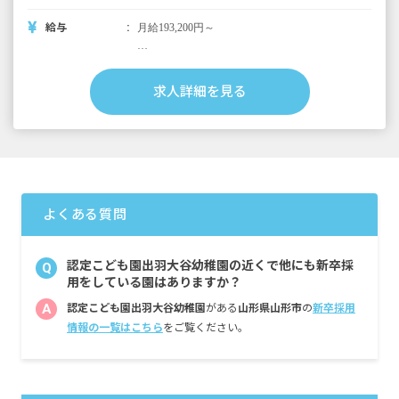
給与
月給193,200円～
＜別途支給手当＞
■交通費支給 月上限50,000円
求人詳細を見る
■早朝手当 （開園～8時）
■夜間手当 （18時～閉園）
■時間外手当
■昇給（年1回）
■賞与年3回（6月／12月／3月）2024年実績：
全国平均 1,095,625円
よくある質問
※3月分は、処遇改善加算一時金支給です
※経験・能力・会社業績によります
※評価期間中に基準に満たす勤務実績がない
認定こども園出羽大谷幼稚園の近くで他にも新卒採
Q
等の事情がある場合は支給額が0円になります
用をしている園はありますか？
A
認定こども園出羽大谷幼稚園
がある
山形県山形市
の
新卒採用
※試用期間3カ月／同条件
情報の一覧はこちら
をご覧ください。