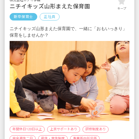
株式会社ニチイ学館
年収270万円（月給＋時間外手当＋別途支給手
ニチイキッズ山形まえた保育園
キープ
当＋賞与）
新卒保育士
正社員
・短大卒10年目
ニチイキッズ山形まえた保育園で、一緒に「おもいっきり」
年収340万円（月給＋時間外手当＋別途支給手
保育をしませんか？
当＋賞与）
・4大卒3年目
年収300万円（月給＋時間外手当＋別途支給手
当＋賞与）
年間休日120日以上
上京サポートあり
研修制度あり
完全週休二日
産休・育休制度
事業所内託児所