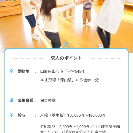
求人のポイント
勤務地
山形県山形市千手堂545-1
JR山形線「漆山駅」から徒歩11分
◆マイカー、バイク、自転車通勤OK（駐車場、
駐輪場あり）
募集職種
保育教諭
園から徒歩6分程度の距離にコンビニや郵便局
などもあり、お散歩にピッタリな公園も近隣に
あります。
給与
月給（基本給）150,000円〜180,000円
昇給あり 2,000円〜4,000円／月※昨年度実績
賞与年2回 計約3カ月分※昨年度実績