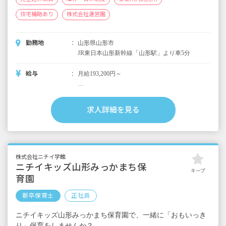
住宅補助あり
株式会社運営園
勤務地
山形県山形市
JR東日本山形新幹線「山形駅」より車5分
給与
月給193,200円～
＜別途支給手当＞
■交通費支給 月上限50,000円
求人詳細を見る
■早朝手当 （開園～8時）
■夜間手当 （18時～閉園）
■時間外手当
■昇給（年1回）
株式会社ニチイ学館
■賞与年3回（6月／12月／3月）2024年実績：
ニチイキッズ山形みっかまち保
キープ
全国平均 1,095,625円
育園
※3月分は、処遇改善加算一時金支給です
※経験・能力・会社業績によります
新卒保育士
正社員
※評価期間中に基準に満たす勤務実績がない
ニチイキッズ山形みっかまち保育園で、一緒に「おもいっき
等の事情がある場合は支給額が0円になります
り」保育をしませんか？