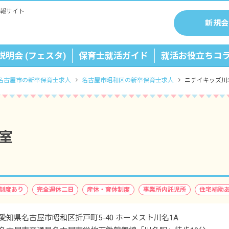
報サイト
新規会
説明会 (フェスタ)
保育士就活ガイド
就活お役立ちコ
名古屋市の新卒保育士求人
名古屋市昭和区の新卒保育士求人
ニチイキッズ川
室
制度あり
完全週休二日
産休・育休制度
事業所内託児所
住宅補助
愛知県名古屋市昭和区折戸町5-40 ホーメスト川名1A