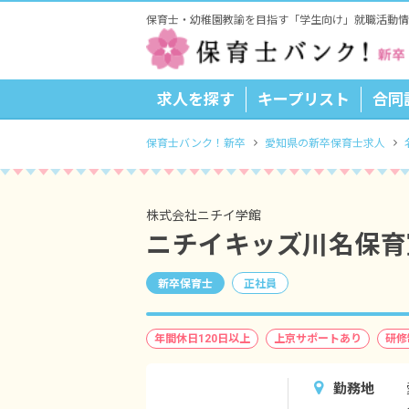
保育士・幼稚園教諭を目指す「学生向け」就職活動情
求人を探す
キープリスト
合同
保育士バンク！新卒
愛知県の新卒保育士求人
株式会社ニチイ学館
ニチイキッズ川名保育
新卒保育士
正社員
年間休日120日以上
上京サポートあり
研修
勤務地