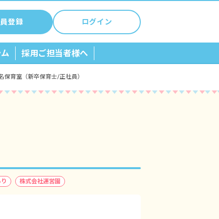
員登録
ログイン
ラム
採用ご担当者様へ
名保育室（新卒保育士/正社員）
あり
株式会社運営園