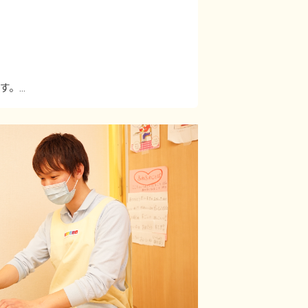
す。
支給額が0円になります