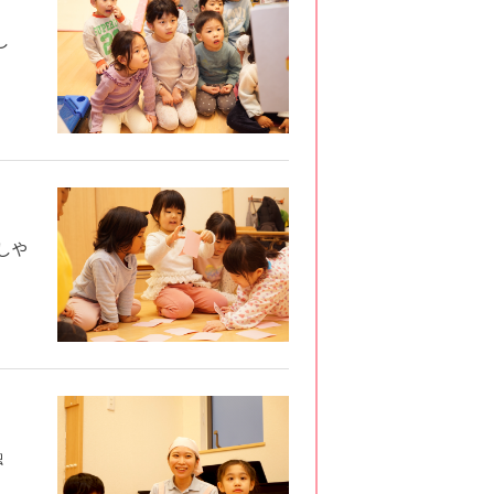
し
しや
触