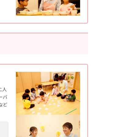
二人
ーバ
など