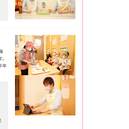
備
す。
半年
児