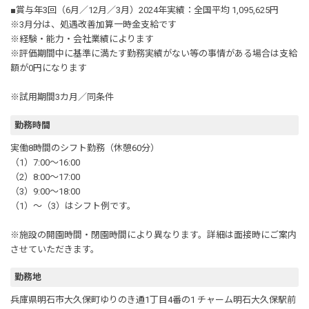
■賞与年3回（6月／12月／3月）2024年実績：全国平均 1,095,625円
※3月分は、処遇改善加算一時金支給です
※経験・能力・会社業績によります
※評価期間中に基準に満たす勤務実績がない等の事情がある場合は支給
額が0円になります
※試用期間3カ月／同条件
勤務時間
実働8時間のシフト勤務（休憩60分）
（1）7:00～16:00
（2）8:00～17:00
（3）9:00～18:00
（1）～（3）はシフト例です。
※施設の開園時間・閉園時間により異なります。詳細は面接時にご案内
させていただきます。
勤務地
兵庫県明石市大久保町ゆりのき通1丁目4番の1 チャーム明石大久保駅前