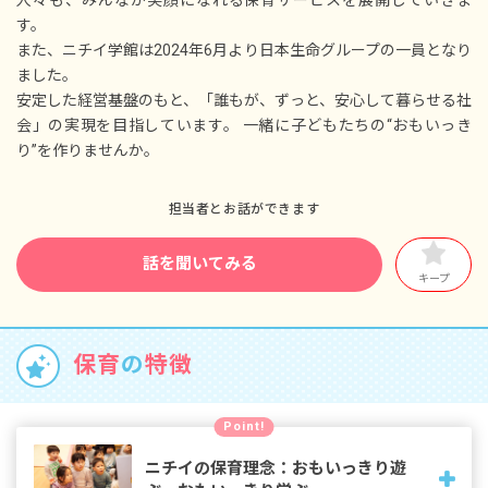
■介護休暇
す。
■学校行事休暇
また、ニチイ学館は2024年6月より日本生命グループの一員となり
■家族愛休暇
ました。
※年間休日122日以上
安定した経営基盤のもと、「誰もが、ずっと、安心して暮らせる社
会」の実現を目指しています。 一緒に子どもたちの“おもいっき
り”を作りませんか。
担当者とお話ができます
話を聞いてみる
キープ
保育
の
特徴
Point!
ニチイの保育理念：おもいっきり遊