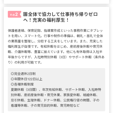
園全体で協力して仕事持ち帰りゼロ
2
その
へ！充実の福利厚生！
保護者連絡、保育記録、指導案作成といった事務作業にタブレッ
トを用い、スマート化。行事や制作の準備は、朝礼・昼礼で全体
の業務量を整理し、分担する工夫をしています。また、充実した
福利厚生が自慢です。有給休暇をはじめ、産前産後休暇や育児休
暇、介護休暇等、豊富に揃えています。他にも有休取得は入社半
年後からですが、入社時特別休暇（3日）やサポート休暇（条件あ
り）の利用が可能です。
◎完全週休2日制
◎年間休日122日以上
◎各種休暇制度
夏期休暇（3日間）、年次有給休暇、サポート休暇、入社時特
別休暇、産前産後休暇・育児休業、家族愛休暇、結婚休暇、
忌引休暇、生理休暇、ドナー休暇、公民権行使の時間、子の
看護等休暇、子の育児目的休暇、育児時短など