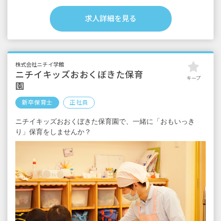
＜別途支給手当＞
■交通費支給 月上限50,000円
求人詳細を見る
■早朝手当 （開園～8時）
■夜間手当 （18時～閉園）
■時間外手当
■昇給（年1回）
株式会社ニチイ学館
■賞与年3回（6月／12月／3月）2024年実績：
ニチイキッズおおくぼきた保育
キープ
全国平均 1,095,625円
園
※3月分は、処遇改善加算一時金支給です
※経験・能力・会社業績によります
新卒保育士
正社員
※評価期間中に基準に満たす勤務実績がない
ニチイキッズおおくぼきた保育園で、一緒に「おもいっき
等の事情がある場合は支給額が0円になります
り」保育をしませんか？
※試用期間3カ月／同条件