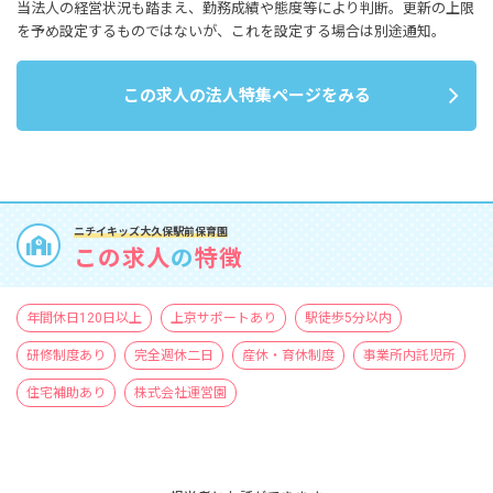
当法人の経営状況も踏まえ、勤務成績や態度等により判断。更新の上限
を予め設定するものではないが、これを設定する場合は別途通知。
この求人の法人特集ページをみる
ニチイキッズ大久保駅前保育園
この求人
の
特徴
年間休日120日以上
上京サポートあり
駅徒歩5分以内
研修制度あり
完全週休二日
産休・育休制度
事業所内託児所
住宅補助あり
株式会社運営園