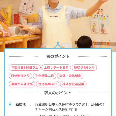
園のポイント
年間休日120日以上
上京サポートあり
駅徒歩5分以内
研修制度あり
完全週休二日
産休・育休制度
事業所内託児所
住宅補助あり
株式会社運営園
求人のポイント
勤務地
兵庫県明石市大久保町ゆりのき通1丁目4番の1
チャーム明石大久保駅前1階