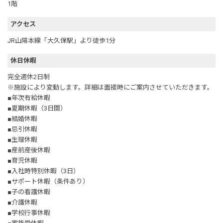
1階
アクセス
JR山陽本線「大久保駅」より徒歩1分
休日休暇
完全週休2日制
※施設により変動します。詳細は面接時にご案内させていただきます。
■年次有給休暇
■夏期休暇（3日間）
■結婚休暇
■忌引休暇
■生理休暇
■産前産後休暇
■育児休暇
■入社時特別休暇（3日）
■サポート休暇（条件あり）
■子の看護休暇
■介護休暇
■学校行事休暇