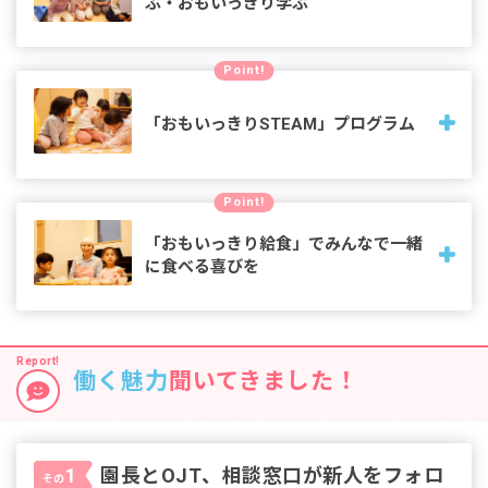
ぶ・おもいっきり学ぶ
日々の遊びや学びの中で、心と身体の成長を促し、創造力や
Point!
自己表現力を引き出し、視野を広げ、「やさしく、つよく生
き抜く力」を育みます
「おもいっきりSTEAM」プログラム
東京学芸大学・立正大学と連携でプログラムを共同開発し、
Point!
子どもたちの「自ら考えや思いを持ち、表現しやってみよう
とする原動力」を、幼児期から自然なかたちで楽しみながら
「おもいっきり給食」でみんなで一緒
育みます。
に食べる喜びを
昼食において三大アレルゲンである「乳・卵・小麦」を使用
しない「おもいっきり給食」。1歳で食材に触れ、5歳児は買
い物からカレーづくりまで。発育に沿って食への関心を育み
働く魅力
聞いてきました！
ます。
園長とOJT、相談窓口が新人をフォロ
1
その