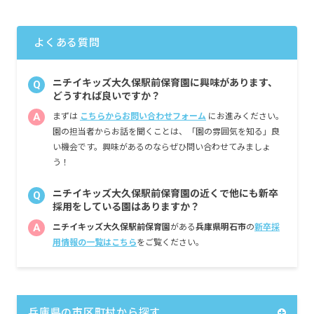
■昇給（年1回）
■賞与年3回（6月／12月／3月）2024年実績：
全国平均 1,095,625円
よくある質問
※3月分は、処遇改善加算一時金支給です
※経験・能力・会社業績によります
※評価期間中に基準に満たす勤務実績がない
ニチイキッズ大久保駅前保育園に興味があります、
Q
等の事情がある場合は支給額が0円になります
どうすれば良いですか？
A
まずは
こちらからお問い合わせフォーム
にお進みください。
※試用期間3カ月／同条件
園の担当者からお話を聞くことは、「園の雰囲気を知る」良
い機会です。興味があるのならぜひ問い合わせてみましょ
う！
ニチイキッズ大久保駅前保育園の近くで他にも新卒
Q
採用をしている園はありますか？
A
ニチイキッズ大久保駅前保育園
がある
兵庫県明石市
の
新卒採
用情報の一覧はこちら
をご覧ください。
兵庫県の市区町村から探す