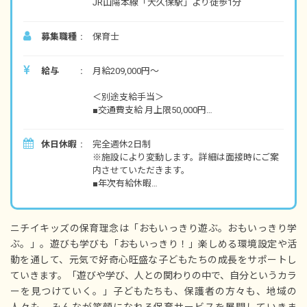
JR山陽本線「大久保駅」より徒歩1分
募集職種
保育士
給与
月給209,000円～
＜別途支給手当＞
■交通費支給 月上限50,000円
■早朝手当 （開園～8時）
■夜間手当 （18時～閉園）
休日休暇
完全週休2日制
■時間外手当
※施設により変動します。詳細は面接時にご案
内させていただきます。
■昇給（年1回）
■年次有給休暇
■賞与年3回（6月／12月／3月）2024年実績：全
■夏期休暇（3日間）
国平均 1,095,625円
■結婚休暇
※3月分は、処遇改善加算一時金支給です
■忌引休暇
※経験・能力・会社業績によります
ニチイキッズの保育理念は「おもいっきり遊ぶ。おもいっきり学
■生理休暇
※評価期間中に基準に満たす勤務実績がない等
ぶ。」。遊びも学びも「おもいっきり！」楽しめる環境設定や活
■産前産後休暇
の事情がある場合は支給額が0円になります
動を通して、元気で好奇心旺盛な子どもたちの成長をサポートし
■育児休暇
■入社時特別休暇（3日）
ていきます。「遊びや学び、人との関わりの中で、自分というカラ
※試用期間3カ月／同条件
■サポート休暇（条件あり）
ーを見つけていく。」子どもたちも、保護者の方々も、地域の
■子の看護休暇
人々も、みんなが笑顔になれる保育サービスを展開していきま