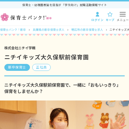
保育士・幼稚園教諭を目指す「学生向け」就職活動情報サイト
ログイン
キープ
メニュー
保育士バンク！新卒
兵庫県の新卒保育士求人
明石市の新卒保育士求人
ニチイキッズ
株式会社ニチイ学館
ニチイキッズ大久保駅前保育園
新卒保育士
正社員
ニチイキッズ大久保駅前保育園で、一緒に「おもいっきり」
保育をしませんか？