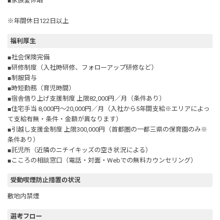
■家族愛休暇
※年間休日122日以上
福利厚生
■社会保険完備
■研修制度（入社時研修、フォローアップ研修など）
■制服貸与
■時短勤務（育児時間）
■宿舎借り上げ支援制度 上限82,000円／月（条件あり）
■住宅手当 8,000円～20,000円／月（入社から5年間支給※エリアによっ
て支給有無・条件・金額が異なります）
■引越し支援金制度 上限300,000円（首都圏の一都三県の保育園のみ※
条件あり）
■託児所（近隣のニチイキッズの空き状況による）
■こころの相談窓口（電話・対面・Webでの無料カウンセリング）
受動喫煙防止措置の状況
敷地内禁煙
選考フロー