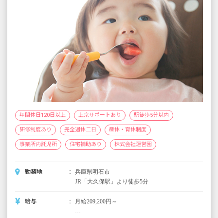
年間休日120日以上
上京サポートあり
駅徒歩5分以内
研修制度あり
完全週休二日
産休・育休制度
事業所内託児所
住宅補助あり
株式会社運営園
勤務地
兵庫県明石市
JR「大久保駅」より徒歩5分
給与
月給209,200円～