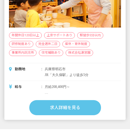
年間休日120日以上
上京サポートあり
駅徒歩5分以内
研修制度あり
完全週休二日
産休・育休制度
事業所内託児所
住宅補助あり
株式会社運営園
勤務地
兵庫県明石市
JR「大久保駅」より徒歩5分
給与
月給208,400円～
＜別途支給手当＞
■交通費支給 月上限50,000円
求人詳細を見る
■早朝手当 （開園～8時）
■夜間手当 （18時～閉園）
■時間外手当