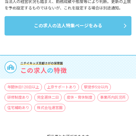
当法人の経営状況も踏まえ、勤務成績や態度等により判断。更新の上限
を予め設定するものではないが、これを設定する場合は別途通知。
この求人の法人特集ページをみる
ニチイキッズ京都さがの保育園
この求人
の
特徴
年間休日120日以上
上京サポートあり
駅徒歩5分以内
研修制度あり
完全週休二日
産休・育休制度
事業所内託児所
住宅補助あり
株式会社運営園