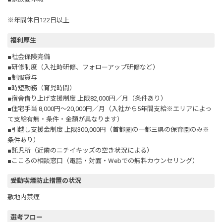
※年間休日122日以上
福利厚生
■社会保険完備
■研修制度（入社時研修、フォローアップ研修など）
■制服貸与
■時短勤務（育児時間）
■宿舎借り上げ支援制度 上限82,000円／月（条件あり）
■住宅手当 8,000円～20,000円／月（入社から5年間支給※エリアによっ
て支給有無・条件・金額が異なります）
■引越し支援金制度 上限300,000円（首都圏の一都三県の保育園のみ※
条件あり）
■託児所（近隣のニチイキッズの空き状況による）
■こころの相談窓口（電話・対面・Webでの無料カウンセリング）
受動喫煙防止措置の状況
敷地内禁煙
選考フロー