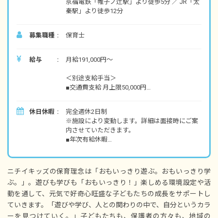
京福電鉄「帷子ノ辻駅」より徒歩5分 ／ JR「太
秦駅」より徒歩12分
募集職種
保育士
給与
月給191,000円～
＜別途支給手当＞
■交通費支給 月上限50,000円
■早朝手当 （開園～8時）
■夜間手当 （18時～閉園）
休日休暇
完全週休2日制
■時間外手当
※施設により変動します。詳細は面接時にご案
内させていただきます。
■昇給（年1回）
■年次有給休暇
■賞与年2回（6月／12月）2024年度実績：全国
■夏期休暇（3日間）
平均 387,097円／年
■結婚休暇
■忌引休暇
※経験・能力・会社業績によります
ニチイキッズの保育理念は「おもいっきり遊ぶ。おもいっきり学
■生理休暇
※評価期間中に基準に満たす勤務実績がない等
ぶ。」。遊びも学びも「おもいっきり！」楽しめる環境設定や活
■産前産後休暇
の事情がある場合は支給額が0円になります
動を通して、元気で好奇心旺盛な子どもたちの成長をサポートし
■育児休暇
■入社時特別休暇（3日）
ていきます。「遊びや学び、人との関わりの中で、自分というカラ
※試用期間3カ月／同条件
■サポート休暇（条件あり）
ーを見つけていく。」子どもたちも、保護者の方々も、地域の