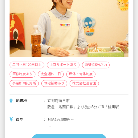
年間休日120日以上
上京サポートあり
駅徒歩5分以内
研修制度あり
完全週休二日
産休・育休制度
事業所内託児所
住宅補助あり
株式会社運営園
勤務地
京都府向日市
阪急「洛西口駅」より徒歩5分 / JR「桂川駅」
より徒歩12分
給与
月給198,900円～
＜別途支給手当＞