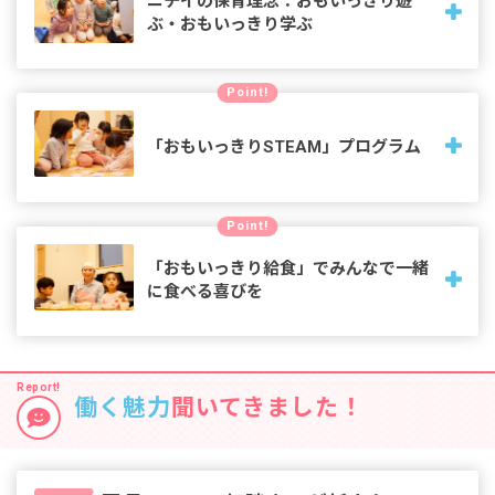
ニチイの保育理念：おもいっきり遊
ぶ・おもいっきり学ぶ
日々の遊びや学びの中で、心と身体の成長を促し、創造力や
Point!
自己表現力を引き出し、視野を広げ、「やさしく、つよく生
き抜く力」を育みます
「おもいっきりSTEAM」プログラム
東京学芸大学・立正大学と連携でプログラムを共同開発し、
Point!
子どもたちの「自ら考えや思いを持ち、表現しやってみよう
とする原動力」を、幼児期から自然なかたちで楽しみながら
「おもいっきり給食」でみんなで一緒
育みます。
に食べる喜びを
昼食において三大アレルゲンである「乳・卵・小麦」を使用
しない「おもいっきり給食」。1歳で食材に触れ、5歳児は買
い物からカレーづくりまで。発育に沿って食への関心を育み
働く魅力
聞いてきました！
ます。