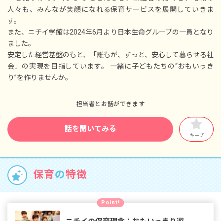
■子の看護休暇
人々も、みんなが笑顔になれる保育サービスを展開していきま
■介護休暇
す。
■学校行事休暇
また、ニチイ学館は2024年6月より日本生命グループの一員となり
■家族愛休暇
ました。
※年間休日122日以上
安定した経営基盤のもと、「誰もが、ずっと、安心して暮らせる社
会」の実現を目指しています。 一緒に子どもたちの“おもいっき
り”を作りませんか。
担当者とお話ができます
話を聞いてみる
キープ
保育
の
特徴
Point!