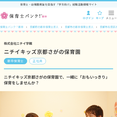
保育士・幼稚園教諭を目指す「学生向け」就職活動情報サイト
ログイン
キープ
メニュー
保育士バンク！新卒
京都府の新卒保育士求人
京都市の新卒保育士求人
京都市右京区
株式会社ニチイ学館
ニチイキッズ京都さがの保育園
新卒保育士
正社員
ニチイキッズ京都さがの保育園で、一緒に「おもいっきり」
保育をしませんか？