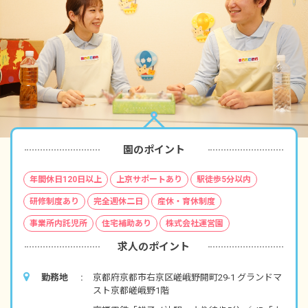
園のポイント
年間休日120日以上
上京サポートあり
駅徒歩5分以内
研修制度あり
完全週休二日
産休・育休制度
事業所内託児所
住宅補助あり
株式会社運営園
求人のポイント
勤務地
京都府京都市右京区嵯峨野開町29-1 グランドマ
スト京都嵯峨野1階