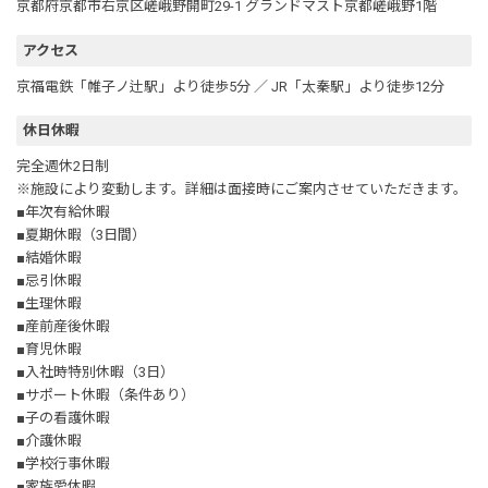
京都府京都市右京区嵯峨野開町29-1 グランドマスト京都嵯峨野1階
アクセス
京福電鉄「帷子ノ辻駅」より徒歩5分 ／ JR「太秦駅」より徒歩12分
休日休暇
完全週休2日制
※施設により変動します。詳細は面接時にご案内させていただきます。
■年次有給休暇
■夏期休暇（3日間）
■結婚休暇
■忌引休暇
■生理休暇
■産前産後休暇
■育児休暇
■入社時特別休暇（3日）
■サポート休暇（条件あり）
■子の看護休暇
■介護休暇
■学校行事休暇
■家族愛休暇