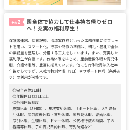
園全体で協力して仕事持ち帰りゼロ
2
その
へ！充実の福利厚生！
保護者連絡、保育記録、指導案作成といった事務作業にタブレッ
トを用い、スマート化。行事や制作の準備は、朝礼・昼礼で全体
の業務量を整理し、分担する工夫をしています。また、充実した
福利厚生が自慢です。有給休暇をはじめ、産前産後休暇や育児休
暇、介護休暇等、豊富に揃えています。他にも有休取得は入社半
年後からですが、入社時特別休暇（3日）やサポート休暇（条件あ
り）の利用が可能です。
◎完全週休2日制
◎年間休日122日以上
◎各種休暇制度
夏期休暇（3日間）、年次有給休暇、サポート休暇、入社時特
別休暇、産前産後休暇・育児休業、家族愛休暇、結婚休暇、
忌引休暇、生理休暇、ドナー休暇、公民権行使の時間、子の
看護等休暇、子の育児目的休暇、育児時短など