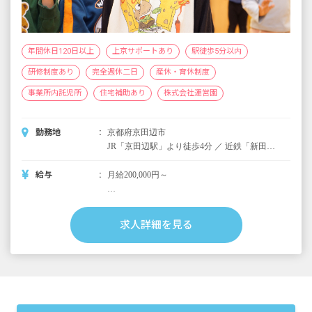
年間休日120日以上
上京サポートあり
駅徒歩5分以内
研修制度あり
完全週休二日
産休・育休制度
事業所内託児所
住宅補助あり
株式会社運営園
勤務地
京都府京田辺市
JR「京田辺駅」より徒歩4分 ／ 近鉄「新田辺
駅」より徒歩7分
給与
月給200,000円～
＜別途支給手当＞
■交通費支給 月上限50,000円
求人詳細を見る
■早朝手当 （開園～8時）
■夜間手当 （18時～閉園）
■時間外手当
■昇給（年1回）
■賞与年3回（6月／12月／3月）2024年実績：