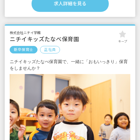
■交通費支給 月上限50,000円
求人詳細を見る
■早朝手当 （開園～8時）
■夜間手当 （18時～閉園）
■時間外手当
■昇給（年1回）
株式会社ニチイ学館
■賞与年3回（6月／12月／3月）2024年実績：
ニチイキッズたなべ保育園
キープ
全国平均 1,095,625円
新卒保育士
正社員
※3月分は、処遇改善加算一時金支給です
※経験・能力・会社業績によります
ニチイキッズたなべ保育園で、一緒に「おもいっきり」保育
※評価期間中に基準に満たす勤務実績がない
をしませんか？
等の事情がある場合は支給額が0円になります
※試用期間3カ月／同条件