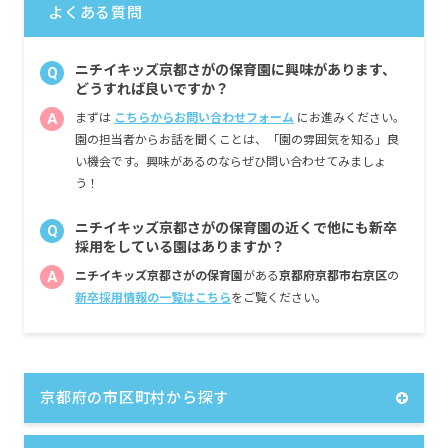
全国平均 1,095,625円
よくある質問
※3月分は、処遇改善加算一時金支給です
※経験・能力・会社業績によります
※評価期間中に基準に満たす勤務実績がない
ニチイキッズ京都さがの保育園に興味があります、
Q
等の事情がある場合は支給額が0円になります
どうすれば良いですか？
A
まずは
こちらからお問い合わせフォーム
にお進みください。
※試用期間3カ月／同条件
園の担当者からお話を聞くことは、「園の雰囲気を知る」良
い機会です。興味があるのならぜひ問い合わせてみましょ
う！
ニチイキッズ京都さがの保育園の近くで他にも新卒
Q
採用をしている園はありますか？
A
ニチイキッズ京都さがの保育園
がある
京都府京都市右京区
の
新卒採用情報の一覧はこちら
をご覧ください。
京都府の市区町村から探す