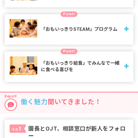
日々の遊びや学びの中で、心と身体の成長を促し、創造力や
Point!
自己表現力を引き出し、視野を広げ、「やさしく、つよく生
き抜く力」を育みます
「おもいっきりSTEAM」プログラム
東京学芸大学・立正大学と連携でプログラムを共同開発し、
Point!
子どもたちの「自ら考えや思いを持ち、表現しやってみよう
とする原動力」を、幼児期から自然なかたちで楽しみながら
「おもいっきり給食」でみんなで一緒
育みます。
に食べる喜びを
昼食において三大アレルゲンである「乳・卵・小麦」を使用
しない「おもいっきり給食」。1歳で食材に触れ、5歳児は買
い物からカレーづくりまで。発育に沿って食への関心を育み
働く魅力
聞いてきました！
ます。
園長とOJT、相談窓口が新人をフォロ
1
その
ー