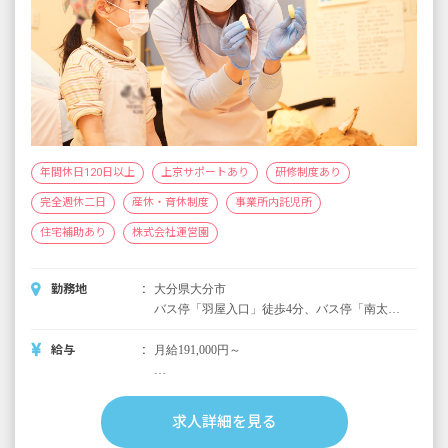
年間休日120日以上
上京サポートあり
研修制度あり
完全週休二日
産休・育休制度
事業所内託児所
住宅補助あり
株式会社運営園
勤務地
大分県大分市
バス停「羽屋入口」徒歩4分、バス停「南太平
寺」徒歩5分、JR「南大分駅」徒歩17分、
JR「古国府駅」徒歩14分
給与
月給191,000円～
＜別途支給手当＞
■交通費支給 月上限50,000円
求人詳細を見る
■早朝手当 （開園～8時）