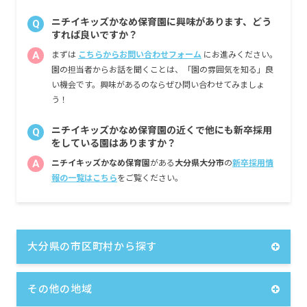
※経験・能力・会社業績によります
※評価期間中に基準に満たす勤務実績がない
ニチイキッズかなめ保育園に興味があります、どう
Q
等の事情がある場合は支給額が0円になります
すれば良いですか？
A
まずは
こちらからお問い合わせフォーム
にお進みください。
※試用期間3カ月／同条件
園の担当者からお話を聞くことは、「園の雰囲気を知る」良
い機会です。興味があるのならぜひ問い合わせてみましょ
う！
ニチイキッズかなめ保育園の近くで他にも新卒採用
Q
をしている園はありますか？
A
ニチイキッズかなめ保育園
がある
大分県大分市
の
新卒採用情
報の一覧はこちら
をご覧ください。
大分県の市区町村から探す
その他の地域