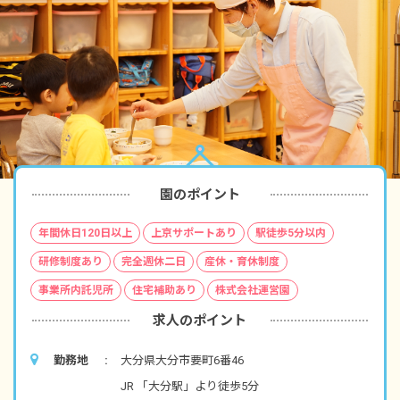
園のポイント
年間休日120日以上
上京サポートあり
駅徒歩5分以内
研修制度あり
完全週休二日
産休・育休制度
事業所内託児所
住宅補助あり
株式会社運営園
求人のポイント
勤務地
大分県大分市要町6番46
JR 「大分駅」より徒歩5分