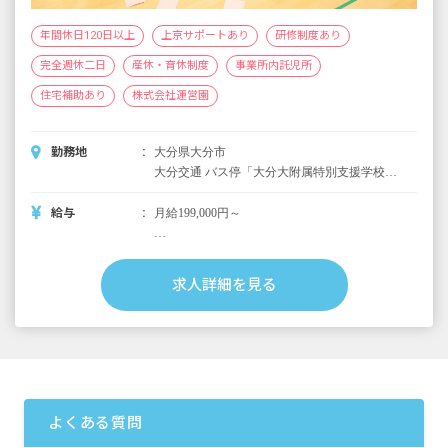
年間休日120日以上
上京サポートあり
研修制度あり
完全週休二日
産休・育休制度
事業所内託児所
住宅補助あり
株式会社運営園
勤務地
大分県大分市
大分交通 バス停「大分大附属特別支援学校
前」下車すぐ、日豊本線「西大分駅」徒歩15
分
給与
月給199,000円～
＜別途支給手当＞
■交通費支給 月上限50,000円
求人詳細を見る
■早朝手当 （開園～8時）
■夜間手当 （18時～閉園）
■時間外手当
■昇給（年1回）
■賞与年3回（6月／12月／3月）2024年実績：
全国平均 1,095,625円
よくある質問
※3月分は、処遇改善加算一時金支給です