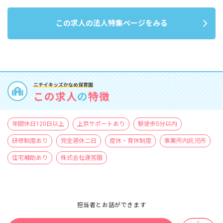
この求人の法人特集ページをみる
ニチイキッズかなめ保育園
この求人
の
特徴
年間休日120日以上
上京サポートあり
駅徒歩5分以内
研修制度あり
完全週休二日
産休・育休制度
事業所内託児所
住宅補助あり
株式会社運営園
担当者とお話ができます