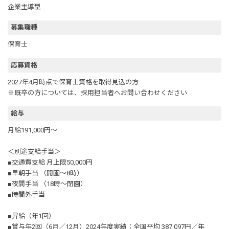
企業主導型
募集職種
保育士
応募資格
2027年4月時点で保育士資格を取得見込の方
※既卒の方については、採用担当者へお問い合わせください
給与
月給191,000円～
＜別途支給手当＞
■交通費支給 月上限50,000円
■早朝手当 （開園～8時）
■夜間手当 （18時～閉園）
■時間外手当
■昇給（年1回）
■賞与年2回（6月／12月）2024年度実績：全国平均 387,097円／年