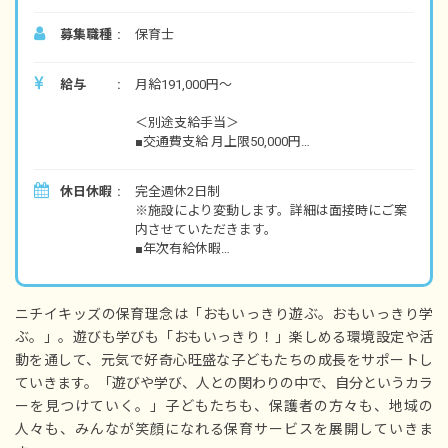
募集職種
保育士
給与
月給191,000円～
＜別途支給手当＞
■交通費支給 月上限50,000円
■早朝手当 （開園～8時）
■夜間手当 （18時～閉園）
休日休暇
完全週休2日制
■時間外手当
※施設により変動します。詳細は面接時にご案
内させていただきます。
■昇給（年1回）
■年次有給休暇
■賞与年2回（6月／12月）2024年度実績：全国
■夏期休暇（3日間）
平均 387,097円／年
■結婚休暇
■忌引休暇
※経験・能力・会社業績によります
ニチイキッズの保育理念は「おもいっきり遊ぶ。おもいっきり学
■生理休暇
※評価期間中に基準に満たす勤務実績がない等
ぶ。」。遊びも学びも「おもいっきり！」楽しめる環境設定や活
■産前産後休暇
の事情がある場合は支給額が0円になります
動を通して、元気で好奇心旺盛な子どもたちの成長をサポートし
■育児休暇
■入社時特別休暇（3日）
ていきます。「遊びや学び、人との関わりの中で、自分というカラ
※試用期間3カ月／同条件
■サポート休暇（条件あり）
ーを見つけていく。」子どもたちも、保護者の方々も、地域の
■子の看護休暇
人々も、みんなが笑顔になれる保育サービスを展開していきま
■介護休暇