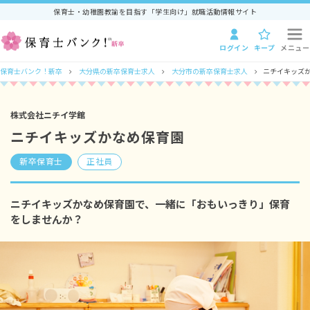
保育士・幼稚園教諭を目指す「学生向け」就職活動情報サイト
ログイン
キープ
メニュー
保育士バンク！新卒
大分県の新卒保育士求人
大分市の新卒保育士求人
ニチイキッズ
株式会社ニチイ学館
ニチイキッズかなめ保育園
新卒保育士
正社員
ニチイキッズかなめ保育園で、一緒に「おもいっきり」保育
をしませんか？