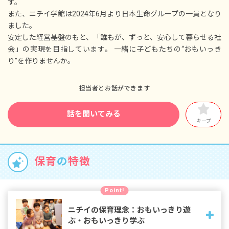
す。
■学校行事休暇
また、ニチイ学館は2024年6月より日本生命グループの一員となり
■家族愛休暇
ました。
※年間休日122日以上
安定した経営基盤のもと、「誰もが、ずっと、安心して暮らせる社
会」の実現を目指しています。 一緒に子どもたちの“おもいっき
り”を作りませんか。
担当者とお話ができます
話を聞いてみる
キープ
保育
の
特徴
Point!
ニチイの保育理念：おもいっきり遊
ぶ・おもいっきり学ぶ