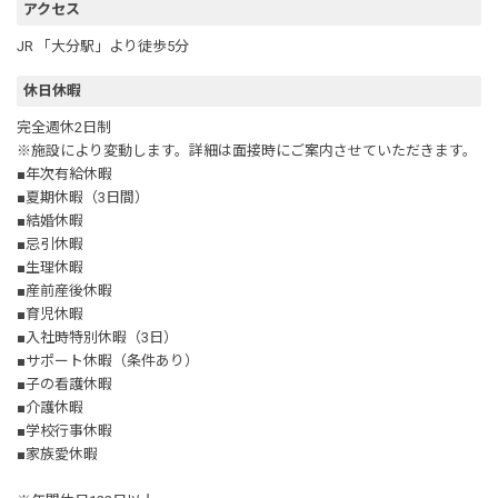
アクセス
JR 「大分駅」より徒歩5分
休日休暇
完全週休2日制
※施設により変動します。詳細は面接時にご案内させていただきます。
■年次有給休暇
■夏期休暇（3日間）
■結婚休暇
■忌引休暇
■生理休暇
■産前産後休暇
■育児休暇
■入社時特別休暇（3日）
■サポート休暇（条件あり）
■子の看護休暇
■介護休暇
■学校行事休暇
■家族愛休暇