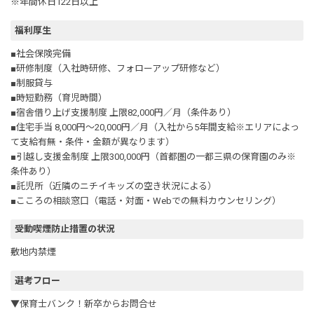
※年間休日122日以上
福利厚生
■社会保険完備
■研修制度（入社時研修、フォローアップ研修など）
■制服貸与
■時短勤務（育児時間）
■宿舎借り上げ支援制度 上限82,000円／月（条件あり）
■住宅手当 8,000円～20,000円／月（入社から5年間支給※エリアによっ
て支給有無・条件・金額が異なります）
■引越し支援金制度 上限300,000円（首都圏の一都三県の保育園のみ※
条件あり）
■託児所（近隣のニチイキッズの空き状況による）
■こころの相談窓口（電話・対面・Webでの無料カウンセリング）
受動喫煙防止措置の状況
敷地内禁煙
選考フロー
▼保育士バンク！新卒からお問合せ