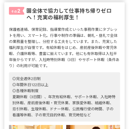
園全体で協力して仕事持ち帰りゼロ
2
その
へ！充実の福利厚生！
保護者連絡、保育記録、指導案作成といった事務作業にタブレッ
トを用い、スマート化。行事や制作の準備は、朝礼・昼礼で全体
の業務量を整理し、分担する工夫をしています。また、充実した
福利厚生が自慢です。有給休暇をはじめ、産前産後休暇や育児休
暇、介護休暇等、豊富に揃えています。他にも有休取得は入社半
年後からですが、入社時特別休暇（3日）やサポート休暇（条件あ
り）の利用が可能です。
◎完全週休2日制
◎年間休日122日以上
◎各種休暇制度
夏期休暇（3日間）、年次有給休暇、サポート休暇、入社時特
別休暇、産前産後休暇・育児休業、家族愛休暇、結婚休暇、
忌引休暇、生理休暇、ドナー休暇、公民権行使の時間、子の
看護等休暇、子の育児目的休暇、育児時短など