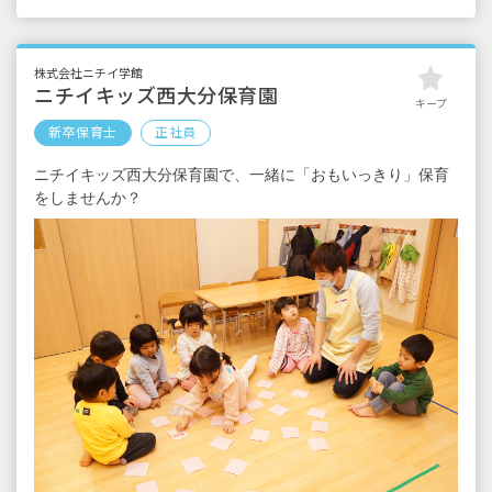
■夜間手当 （18時～閉園）
■時間外手当
■昇給（年1回）
株式会社ニチイ学館
■賞与年2回（6月／12月）2024年度実績：全国
ニチイキッズ西大分保育園
キープ
平均 387,097円／年
新卒保育士
正社員
※経験・能力・会社業績によります
ニチイキッズ西大分保育園で、一緒に「おもいっきり」保育
※評価期間中に基準に満たす勤務実績がない
をしませんか？
等の事情がある場合は支給額が0円になります
※試用期間3カ月／同条件