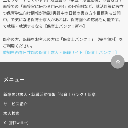
生をサポートしています。履歴書の「学歴・志望動機」の書き方や
面接での「面接官に伝わる自己PR」の回答例など、就活対策に役立
つ保育学生向け情報が満載!!実習中の日報の書き方や目標例も公開
中。で気になる保育士求人があれば、保育園への応募も可能です。
で就職・就活するなら【保育士バンク！新卒】
既卒の方、転職をお考えの方は「保育士バンク！」（完全無料）を
ご利用ください。
愛知県西春日井郡の保育士求人・転職サイト【保育士バンク！】
メニュー
新卒向け求人・就職活動情報「保育士バンク！新卒」
サービス紹介
求人検索
X（旧Twitter）