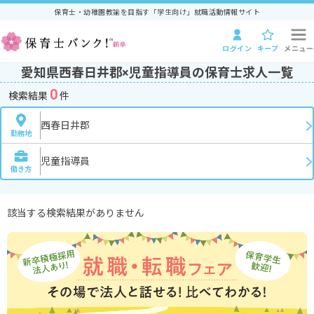
保育士・幼稚園教諭を目指す「学生向け」就職活動情報サイト
ログイン
キープ
メニュー
愛知県西春日井郡×児童指導員の保育士求人一覧
0
検索結果
件
西春日井郡
勤務地
児童指導員
働き方
該当する検索結果がありません