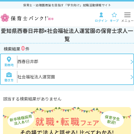
保育士・幼稚園教諭を目指す「学生向け」就職活動情報サイト
ログイン
キープ
メニュー
愛知県西春日井郡×社会福祉法人運営園の保育士求人一
覧
0
検索結果
件
西春日井郡
勤務地
社会福祉法人運営園
働き方
該当する検索結果がありません