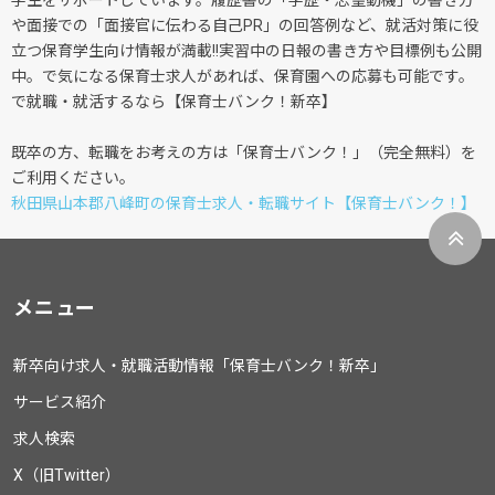
学生をサポートしています。履歴書の「学歴・志望動機」の書き方
や面接での「面接官に伝わる自己PR」の回答例など、就活対策に役
立つ保育学生向け情報が満載!!実習中の日報の書き方や目標例も公開
中。で気になる保育士求人があれば、保育園への応募も可能です。
で就職・就活するなら【保育士バンク！新卒】
既卒の方、転職をお考えの方は「保育士バンク！」（完全無料）を
ご利用ください。
秋田県山本郡八峰町の保育士求人・転職サイト【保育士バンク！】
メニュー
新卒向け求人・就職活動情報「保育士バンク！新卒」
サービス紹介
求人検索
X（旧Twitter）