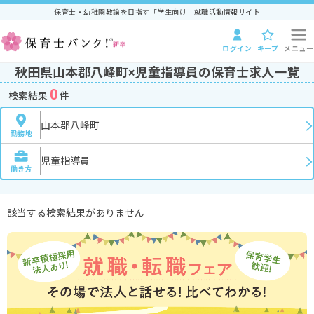
保育士・幼稚園教諭を目指す「学生向け」就職活動情報サイト
ログイン
キープ
メニュー
秋田県山本郡八峰町×児童指導員の保育士求人一覧
0
検索結果
件
山本郡八峰町
勤務地
児童指導員
働き方
該当する検索結果がありません