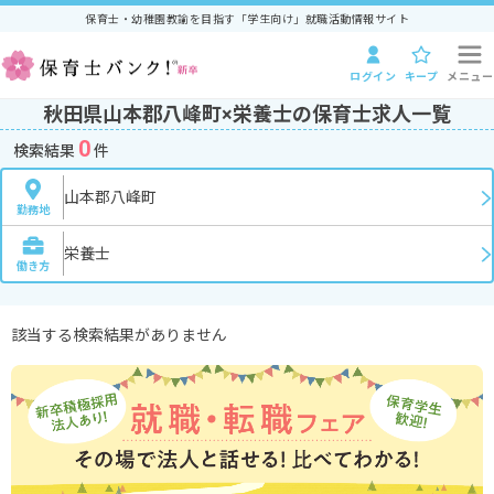
保育士・幼稚園教諭を目指す「学生向け」就職活動情報サイト
ログイン
キープ
メニュー
秋田県山本郡八峰町×栄養士の保育士求人一覧
0
検索結果
件
山本郡八峰町
勤務地
栄養士
働き方
該当する検索結果がありません