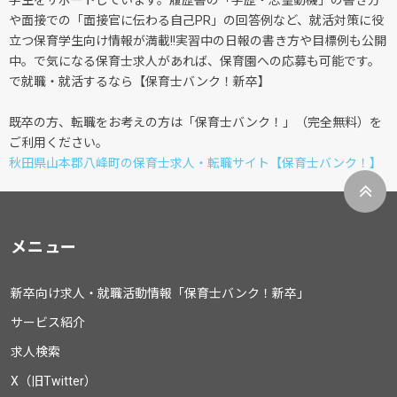
学生をサポートしています。履歴書の「学歴・志望動機」の書き方
や面接での「面接官に伝わる自己PR」の回答例など、就活対策に役
立つ保育学生向け情報が満載!!実習中の日報の書き方や目標例も公開
中。で気になる保育士求人があれば、保育園への応募も可能です。
で就職・就活するなら【保育士バンク！新卒】
既卒の方、転職をお考えの方は「保育士バンク！」（完全無料）を
ご利用ください。
秋田県山本郡八峰町の保育士求人・転職サイト【保育士バンク！】
メニュー
新卒向け求人・就職活動情報「保育士バンク！新卒」
サービス紹介
求人検索
X（旧Twitter）