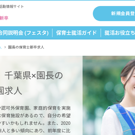
活動情報サイト
新規会員登
合同説明会 (フェスタ)
保育士就活ガイド
就活お役立
人
園長の保育士新卒求人
】千葉県×園長の
園求人
や認可外保育園、家庭的保育を実施
な保育施設があるので、自分の希望
すいかもしれません。また、2020
33人と多い傾向にあり、前年度に比