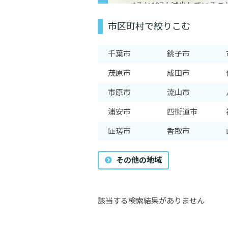
べると187人減少している
組んでいることが伺えます
市区町村で絞りこむ
要は高いエリアであるといえ
千葉市
銚子市
茂原市
成田市
市原市
流山市
浦安市
四街道市
匝瑳市
香取市
その他の地域
該当する検索結果がありません