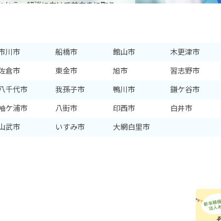
ことから、解消に向けて前向きに取り
。そのため、依然として保育士の需
るでしょう。
市川市
船橋市
館山市
木更津市
佐倉市
東金市
旭市
習志野市
八千代市
我孫子市
鴨川市
鎌ケ谷市
袖ケ浦市
八街市
印西市
白井市
山武市
いすみ市
大網白里市