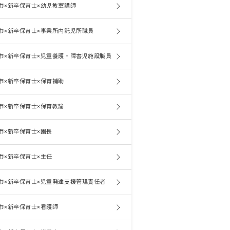
市×新卒保育士×幼児教室講師
市×新卒保育士×事業所内託児所職員
市×新卒保育士×児童養護・障害児施設職員
市×新卒保育士×保育補助
市×新卒保育士×保育教諭
市×新卒保育士×園長
市×新卒保育士×主任
市×新卒保育士×児童発達支援管理責任者
市×新卒保育士×看護師