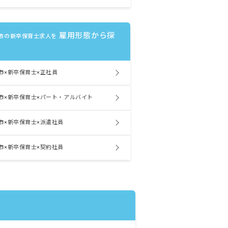
雇用形態から探
市の新卒保育士求人を
市×新卒保育士×正社員
市×新卒保育士×パート・アルバイト
市×新卒保育士×派遣社員
市×新卒保育士×契約社員