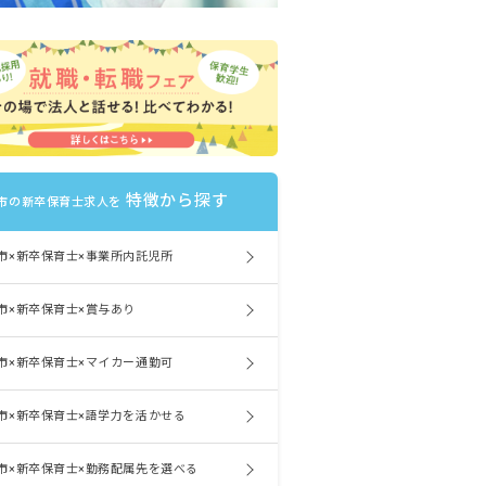
特徴から探す
市の新卒保育士求人を
市×新卒保育士×事業所内託児所
市×新卒保育士×賞与あり
市×新卒保育士×マイカー通勤可
市×新卒保育士×語学力を活かせる
市×新卒保育士×勤務配属先を選べる