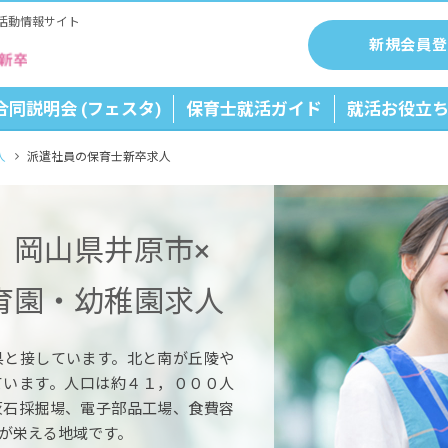
活動情報サイト
新規会員登
合同説明会 (フェスタ)
保育士就活ガイド
就活お役立
人
派遣社員の保育士新卒求人
】岡山県井原市×
育園・幼稚園求人
県と接しています。北と南が丘陵や
ています。人口は約４１，０００人
灰石採掘場、電子部品工場、食費容
が栄える地域です。