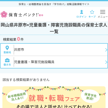
保育士・幼稚園教諭を目指す「学生向け」就職活動情報サイト
ログイン
キープ
メニュー
岡山県井原市×児童養護・障害児施設職員の保育士求人
一覧
0
検索結果
件
井原市
勤務地
児童養護・障害児施設職員
働き方
該当する検索結果がありません