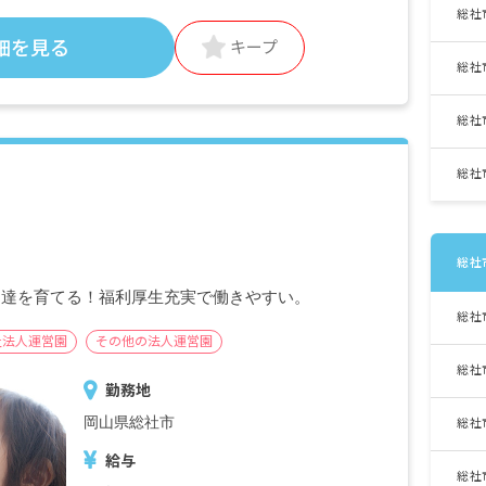
調整手当 5,040円～5,805円
総社
細を見る
キープ
・定期的に支給される手当
総社
交通費支給 月上限12,300円
住宅手当 月上限26,000円（勤務年数加算
有）
総社
昇給有
総社
賞与年3回 昨年実績：計4.3カ月分
※試用期間3カ月／同条件
総社
も達を育てる！福利厚生充実で働きやすい。
総社
祉法人運営園
その他の法人運営園
総社
勤務地
岡山県総社市
総社
給与
総社