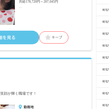
月給178,720円～207,045円
総社
・月給内訳
基本給 167,000円～193,500円
総社
特殊手当 6,680円～7,740円
調整手当 5,040円～5,805円
総社
細を見る
キープ
・定期的に支給される手当
交通費支給 月上限12,300円
総社
住宅手当 月上限26,000円（勤務年数加算
有）
総社
昇給有
賞与年3回 昨年実績：計4.3カ月分
総社
※試用期間3カ月／同条件
総社
の笑顔が輝く職場です！
総社
総社
勤務地