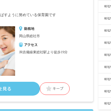
総社
伸ばすように努めている保育園です
総社
勤務地
総社
岡山県総社市
総社
アクセス
JR吉備線東総社駅より徒歩19分
総社
総社
総社
を見る
キープ
総社
総社