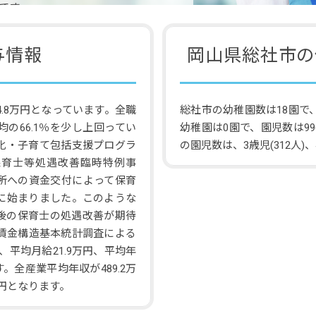
です。
与情報
岡山県総社市の
.8万円となっています。全職
総社市の幼稚園数は18園で
の66.1％を少し上回ってい
幼稚園は0園で、園児数は9
子化・子育て包括支援プログラ
の園児数は、3歳児(312人)、4
保育士等処遇改善臨時特例事
所への資金交付によって保育
に始まりました。このような
後の保育士の処遇改善が期待
年賃金構造基本統計調査による
、平均月給21.9万円、平均年
。全産業平均年収が489.2万
万円となります。