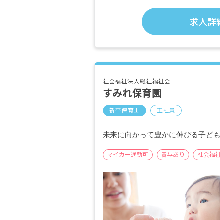
求人詳
社会福祉法人総社福祉会
すみれ保育園
新卒保育士
正社員
未来に向かって豊かに伸びる子ど
マイカー通勤可
賞与あり
社会福