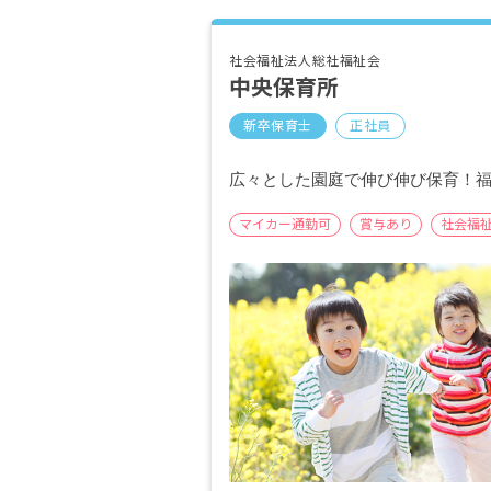
社会福祉法人総社福祉会
中央保育所
新卒保育士
正社員
広々とした園庭で伸び伸び保育！
マイカー通勤可
賞与あり
社会福