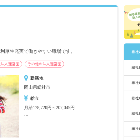
福利厚生充実で働きやすい職場です。
総社
祉法人運営園
その他の法人運営園
総社
勤務地
総社
岡山県総社市
給与
総社
月給178,720円～207,045円
総社
・月給内訳
基本給 167,000円～193,500円
総社
特殊手当 6,680円～7,740円