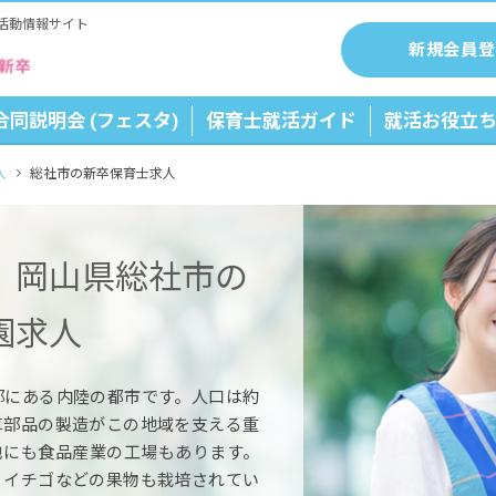
活動情報サイト
新規会員登
合同説明会 (フェスタ)
保育士就活ガイド
就活お役立
人
総社市の新卒保育士求人
】岡山県総社市の
園求人
部にある内陸の都市です。人口は約
車部品の製造がこの地域を支える重
他にも食品産業の工場もあります。
、イチゴなどの果物も栽培されてい