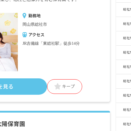
住宅手当 上限25,000円／月（契約者本人に
総社
限る）
勤務地
扶養手当 配偶者14,000円／月、こども2人
目まで5,500円／月、3人目以降2,000円／月
総社
岡山県総社市
時間外手当
アクセス
総社
昇給年1回（7月）1,000円～／月 ※昨年度
JR吉備線「東総社駅」徒歩14分
実績
総社
賞与年3回（6月／12月／3月）計5.4カ月分
※昨年度実績
総社
＜モデル年収例＞
年収305万円／20歳／入社1年
総社
年収360万円／24歳／入社4年
を見る
キープ
年収380万円／27歳／入社7年
総社
※交通費・住宅手当含む
※試用期間3カ月、待遇に変動なし
総社
※系列の「第二太陽保育園」でも募集中で
す。
太陽保育園
総社