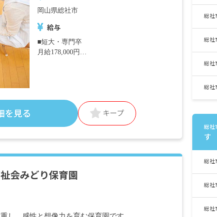
岡山県総社市
総社
給与
総社
■短大・専門卒
月給178,000円
・内訳
総社
基本給 148,000円
資格手当 10,000円
総社
処遇改善手当Ⅰ 10,000円
処遇改善手当Ⅲ 10,000円
細を見る
キープ
■4大卒
総社
月給182,500円
す
・内訳
基本給 152,500円
総社
資格手当 10,000円
福祉会みどり保育園
処遇改善手当Ⅰ 10,000円
処遇改善手当Ⅲ 10,000円
総社
・別途支給手当
総社
交通費 上限20,000円／月
尊重し、感性と想像力を育む保育園です。