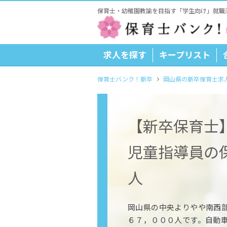
保育士・幼稚園教諭を目指す「学生向け」就職
求人を探す
キープリスト
保育士バンク！新卒
岡山県の新卒保育士求
【新卒保育士
児童指導員の
人
岡山県の中央よりやや南西
６７，０００人です。自動