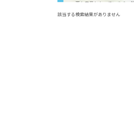
要な産業となっています。
農業も盛んでブドウ、モモ
該当する検索結果がありません
ます。名所旧跡も数多い地方