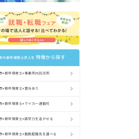
特徴から探す
市の新卒保育士求人を
市×新卒保育士×事業所内託児所
市×新卒保育士×賞与あり
市×新卒保育士×マイカー通勤可
市×新卒保育士×語学力を活かせる
市×新卒保育士×勤務配属先を選べる