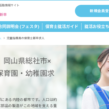
活動情報サイト
新規会員登
合同説明会 (フェスタ)
保育士就活ガイド
就活お役立
人
児童指導員の保育士新卒求人
】岡山県総社市×
保育園・幼稚園求
部にある内陸の都市です。人口は約
車部品の製造がこの地域を支える重