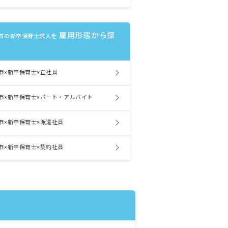
雇用形態から探
市の新卒保育士求人を
市×新卒保育士×正社員
市×新卒保育士×パート・アルバイト
市×新卒保育士×派遣社員
市×新卒保育士×契約社員