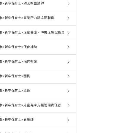
市×新卒保育士×幼児教室講師
市×新卒保育士×事業所内託児所職員
市×新卒保育士×児童養護・障害児施設職員
市×新卒保育士×保育補助
市×新卒保育士×保育教諭
市×新卒保育士×園長
市×新卒保育士×主任
市×新卒保育士×児童発達支援管理責任者
市×新卒保育士×看護師