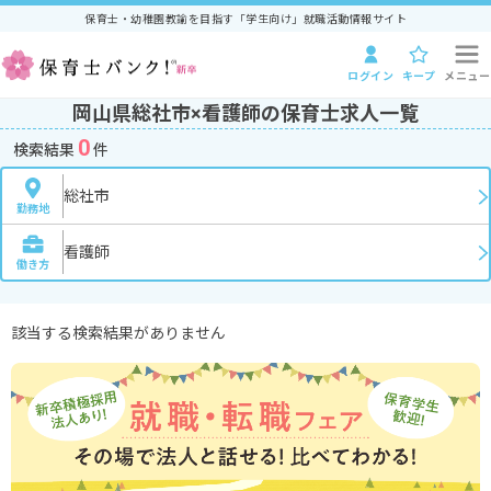
保育士・幼稚園教諭を目指す「学生向け」就職活動情報サイト
ログイン
キープ
メニュー
岡山県総社市×看護師の保育士求人一覧
0
検索結果
件
総社市
勤務地
看護師
働き方
該当する検索結果がありません