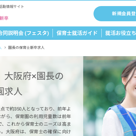
活動情報サイト
新規会員登
合同説明会 (フェスタ)
保育士就活ガイド
就活お役立
人
園長の保育士新卒求人
】大阪府×園長の
園求人
時点で約350人となっており、前年よ
ながら、保育園の利用児童数は前年
ので、これから保育士のニーズは高ま
う。大阪府は、保育士の確保に向け