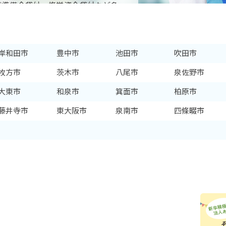
職準備金貸付、修学資金貸付など多
っています。そのため、大阪府は保
アと言えるでしょう。
岸和田市
豊中市
池田市
吹田市
枚方市
茨木市
八尾市
泉佐野市
大東市
和泉市
箕面市
柏原市
藤井寺市
東大阪市
泉南市
四條畷市