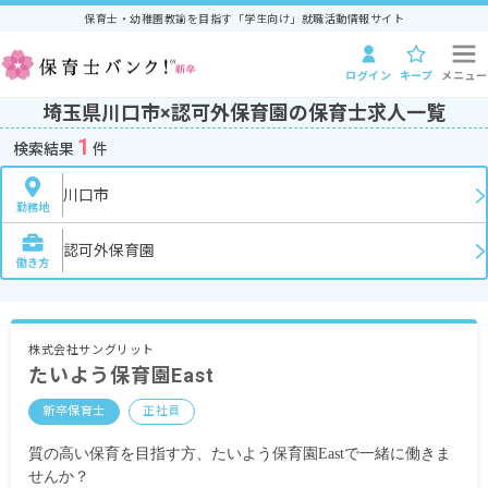
保育士・幼稚園教諭を目指す「学生向け」就職活動情報サイト
ログイン
キープ
メニュー
埼玉県川口市×認可外保育園の保育士求人一覧
1
検索結果
件
川口市
勤務地
認可外保育園
働き方
株式会社サングリット
たいよう保育園East
新卒保育士
正社員
質の高い保育を目指す方、たいよう保育園Eastで一緒に働きま
せんか？