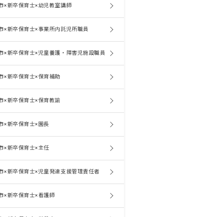
市×新卒保育士×幼児教室講師
市×新卒保育士×事業所内託児所職員
市×新卒保育士×児童養護・障害児施設職員
市×新卒保育士×保育補助
市×新卒保育士×保育教諭
市×新卒保育士×園長
市×新卒保育士×主任
市×新卒保育士×児童発達支援管理責任者
市×新卒保育士×看護師