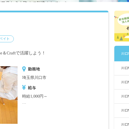
日用品から大砲まで製造されていま
から騒音問題等から鋳物業者は郊外
は高層マンションが建設されて、都
ごう、キュポ・ラなど）が多数立地
東京のベッドタウンとして発展して
バイト
e＆Craftで活躍しよう！
川口
川口
勤務地
埼玉県川口市
川口
給与
時給1,000円～
川口
※試用期間6カ月、待遇に変動なし。雇用期
川口
間の定めはありません。
川口
■別途支給