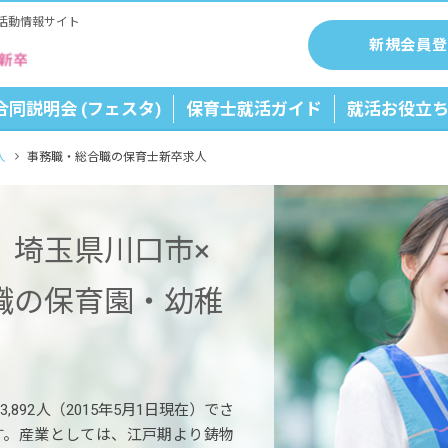
活動情報サイト
新規会員登
合同説明会 (フェスタ)
保育士就活ガイド
就活お役立
人
事務職・総合職の保育士新卒求人
】埼玉県川口市×
職の保育園・幼稚
,892人（2015年5月1日現在）でさ
す。産業としては、江戸期より鋳物