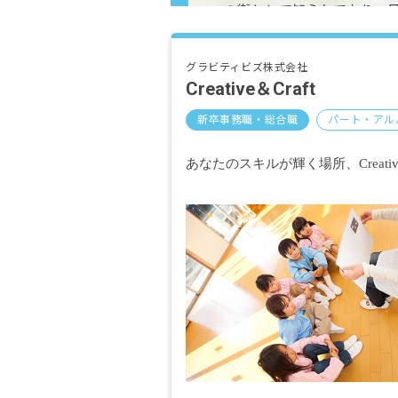
の街として知られており、
した。しかし、昭和40年頃
の工業団地に移転、跡地に
グラビティビズ株式会社
市化が進み、商業施設（そ
Creative＆Craft
し、JR川口駅を中心とした
新卒事務職・総合職
いる。
パート・アル
あなたのスキルが輝く場所、Creativ