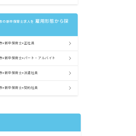
雇用形態から探
市の新卒保育士求人を
市×新卒保育士×正社員
市×新卒保育士×パート・アルバイト
市×新卒保育士×派遣社員
市×新卒保育士×契約社員