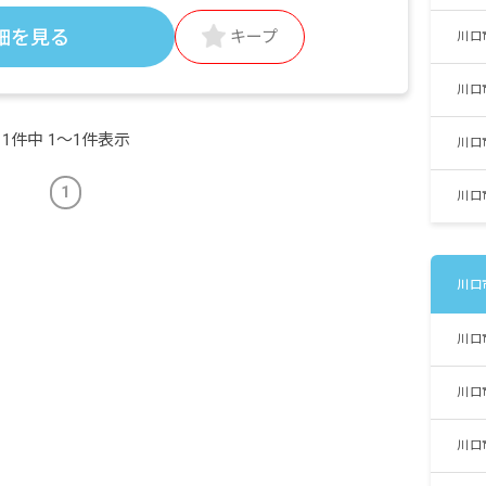
交通費：社内規定に応じて支給（マイカー通
細を見る
キープ
勤はガソリン代を支給）
川口
時間外手当：法定通り支給
川口
昇給年1回
賞与 初年度：年1回／2年目以降：年2回
1件中 1〜1件表示
川口
（業績による）
※昨年度実績：20,000円×2回
1
川口
川口
川口
川口
川口