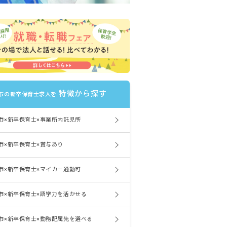
特徴から探す
市の新卒保育士求人を
市×新卒保育士×事業所内託児所
市×新卒保育士×賞与あり
市×新卒保育士×マイカー通勤可
市×新卒保育士×語学力を活かせる
市×新卒保育士×勤務配属先を選べる