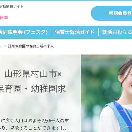
活動情報サイト
新規会員登
合同説明会 (フェスタ)
保育士就活ガイド
就活お役立
人
認可保育園の保育士新卒求人
】山形県村山市×
保育園・幼稚園求
に広く人口はおよそ2万5千人の市
あり、堪能することができますし、