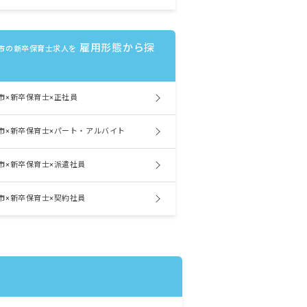
雇用形態から探
市の新卒保育士求人を
市×新卒保育士×正社員
市×新卒保育士×パート・アルバイト
市×新卒保育士×派遣社員
市×新卒保育士×契約社員