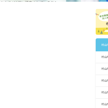
かおり100選に認定されている約2
するバラ園など、観光業や農業で暮
村山
村山
村山
村山
村山
村山