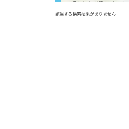
温泉などの施設もあります。
万株は東日本一の規模を有
該当する検索結果がありません
らしをささえています。