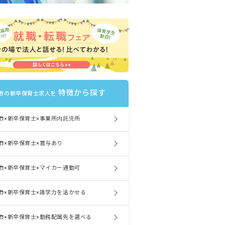
特徴から探す
市の新卒保育士求人を
市×新卒保育士×事業所内託児所
市×新卒保育士×賞与あり
市×新卒保育士×マイカー通勤可
市×新卒保育士×語学力を活かせる
市×新卒保育士×勤務配属先を選べる