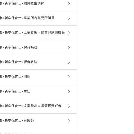
市×新卒保育士×幼児教室講師
市×新卒保育士×事業所内託児所職員
市×新卒保育士×児童養護・障害児施設職員
市×新卒保育士×保育補助
市×新卒保育士×保育教諭
市×新卒保育士×園長
市×新卒保育士×主任
市×新卒保育士×児童発達支援管理責任者
市×新卒保育士×看護師