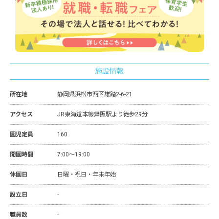
施設情報
所在地
静岡県浜松市西区雄踏2-6-21
アクセス
JR東海道本線舞阪駅より徒歩29分
園児定員
160
開園時間
7:00～19:00
休園日
日曜・祝日・年末年始
設立日
-
職員数
-