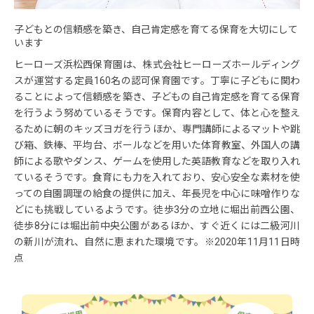
子どもとの信頼感を築き、自己肯定感を育てる保育を大切にして
います
ヒーローズ浜松西保育園は、株式会社ヒーローズホールディング
スが運営する定員160名の認可保育園です。丁寧に子どもに関わ
ることによって信頼感を築き、子どもの自己肯定感を育てる保育
を行うよう努めているそうです。保育内容として、体と心を整え
るために朝のキッズヨガを行うほか、専門講師によるマットや跳
び箱、鉄棒、平均台、ボールなどを用いた体育教室、外国人の講
師による歌やダンス、ゲームを使用した英語教育などを取り入れ
ているそうです。食育にも力を入れており、安心安全な素材を使
っての自園調理の給食の提供に加え、年長児を中心に味噌作りな
どにも挑戦しているようです。徒歩3分の立地に堀出前西公園、
徒歩8分には堀出前中央公園があるほか、すぐ近くには二級河川
の新川が流れ、自然に恵まれた環境です。※2020年11月11日時
点