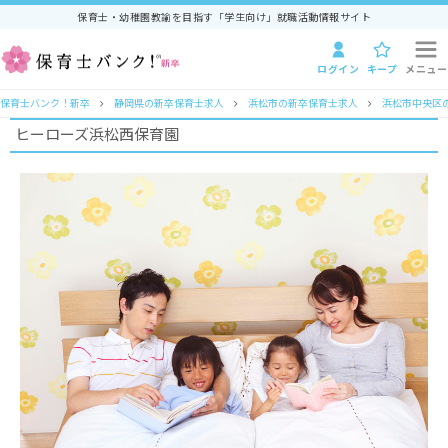
保育士・幼稚園教諭を目指す「学生向け」就職活動情報サイト
ログイン
キープ
メニュー
保育士バンク！新卒
静岡県の新卒保育士求人
浜松市の新卒保育士求人
浜松市中央区
ヒーローズ浜松西保育園