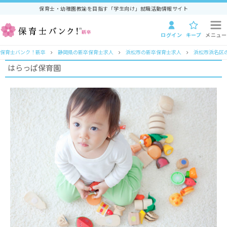
保育士・幼稚園教諭を目指す「学生向け」就職活動情報サイト
ログイン
キープ
メニュー
保育士バンク！新卒
静岡県の新卒保育士求人
浜松市の新卒保育士求人
浜松市浜名区
はらっぱ保育園