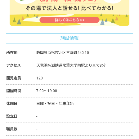
施設情報
所在地
静岡県浜松市北区三幸町440-10
アクセス
天竜浜名湖鉄道常葉大学前駅より車で8分
園児定員
120
開園時間
7:00～19:00
休園日
日曜・祝日・年末年始
設立日
-
職員数
-