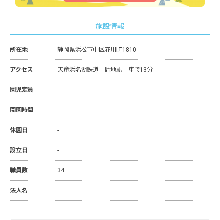
施設情報
所在地
静岡県浜松市中区花川町1810
アクセス
天竜浜名湖鉄道「岡地駅」車で13分
園児定員
-
開園時間
-
休園日
-
設立日
-
職員数
34
法人名
-