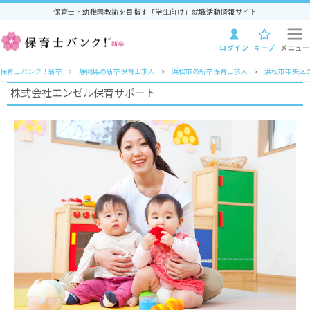
保育士・幼稚園教諭を目指す「学生向け」就職活動情報サイト
ログイン
キープ
メニュー
保育士バンク！新卒
静岡県の新卒保育士求人
浜松市の新卒保育士求人
浜松市中央区
株式会社エンゼル保育サポート