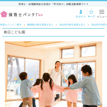
保育士・幼稚園教諭を目指す「学生向け」就職活動情報サイト
ログイン
キープ
メニュー
保育士バンク！新卒
静岡県の新卒保育士求人
浜松市の新卒保育士求人
浜松市中央区
春日こども園