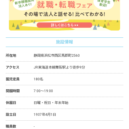
施設情報
所在地
静岡県浜松市西区馬郡町2560
アクセス
JR東海道本線舞阪駅より徒歩9分
園児定員
180名
開園時間
7:00～19:00
休園日
日曜・祝日・年末年始
設立日
1937年4月1日
職員数
-