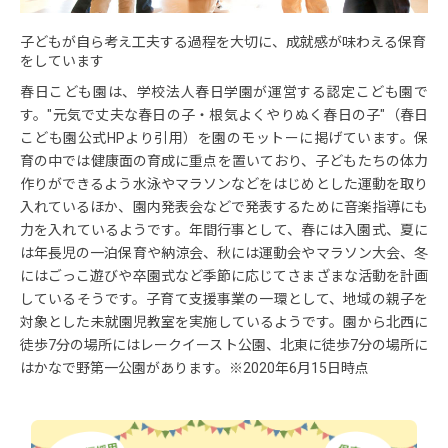
子どもが自ら考え工夫する過程を大切に、成就感が味わえる保育
をしています
春日こども園は、学校法人春日学園が運営する認定こども園で
す。"元気で丈夫な春日の子・根気よくやりぬく春日の子"（春日
こども園公式HPより引用）を園のモットーに掲げています。保
育の中では健康面の育成に重点を置いており、子どもたちの体力
作りができるよう水泳やマラソンなどをはじめとした運動を取り
入れているほか、園内発表会などで発表するために音楽指導にも
力を入れているようです。年間行事として、春には入園式、夏に
は年長児の一泊保育や納涼会、秋には運動会やマラソン大会、冬
にはごっこ遊びや卒園式など季節に応じてさまざまな活動を計画
しているそうです。子育て支援事業の一環として、地域の親子を
対象とした未就園児教室を実施しているようです。園から北西に
徒歩7分の場所にはレークイースト公園、北東に徒歩7分の場所に
はかなで野第一公園があります。※2020年6月15日時点