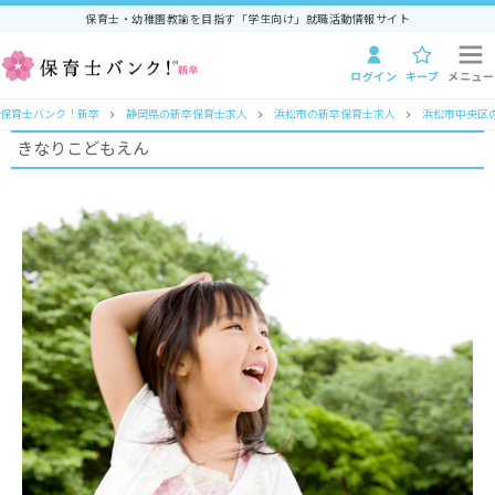
保育士・幼稚園教諭を目指す「学生向け」就職活動情報サイト
ログイン
キープ
メニュー
保育士バンク！新卒
静岡県の新卒保育士求人
浜松市の新卒保育士求人
浜松市中央区
きなりこどもえん