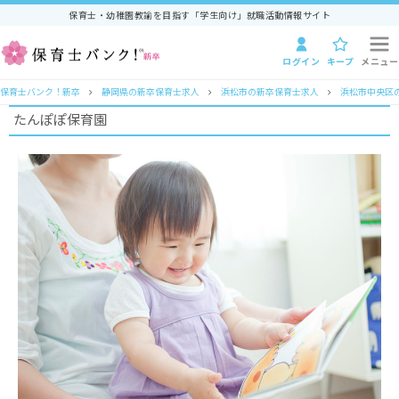
保育士・幼稚園教諭を目指す「学生向け」就職活動情報サイト
ログイン
キープ
メニュー
保育士バンク！新卒
静岡県の新卒保育士求人
浜松市の新卒保育士求人
浜松市中央区
たんぽぽ保育園