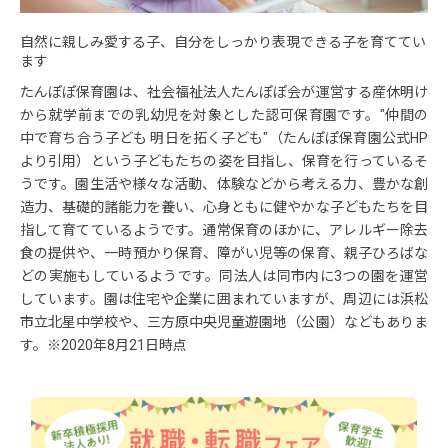
自然に親しみ愛する子、自分をしっかり表現できる子を育ててい
ます
たんぽぽ保育園は、社会福祉法人たんぽぽ会が運営する産休明け
から就学前までの乳幼児を対象とした認可保育園です。"仲間の
中で育ち合う子ども 明日を拓く子ども"（たんぽぽ保育園公式HP
より引用）という子どもたちの姿を目指し、保育を行っているそ
うです。園生活や様々な活動、体験などから考える力、豊かな創
造力、基礎的諸能力を養い、心身ともに健やかな子どもたちを目
指して育てているようです。通常保育のほかに、アレルギー除去
食の提供や、一時預かり保育、障がい児等の保育、親子ひろばな
どの実施もしているようです。同法人は同市内に3つの園を運営
しています。園は住宅や企業に囲まれていますが、周辺には浜松
市立北星中学校や、三方原中央児童遊園地（公園）などもありま
す。※2020年8月21日時点