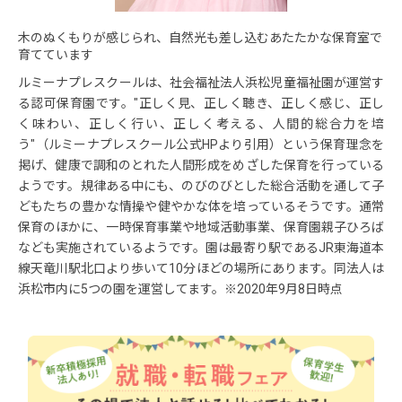
木のぬくもりが感じられ、自然光も差し込むあたたかな保育室で
育てています
ルミーナプレスクールは、社会福祉法人浜松児童福祉園が運営す
る認可保育園です。"正しく見、正しく聴き、正しく感じ、正し
く味わい、正しく行い、正しく考える、人間的総合力を培
う"（ルミーナプレスクール公式HPより引用）という保育理念を
掲げ、健康で調和のとれた人間形成をめざした保育を行っている
ようです。規律ある中にも、のびのびとした総合活動を通して子
どもたちの豊かな情操や健やかな体を培っているそうです。通常
保育のほかに、一時保育事業や地域活動事業、保育園親子ひろば
なども実施されているようです。園は最寄り駅であるJR東海道本
線天竜川駅北口より歩いて10分ほどの場所にあります。同法人は
浜松市内に5つの園を運営してます。※2020年9月8日時点