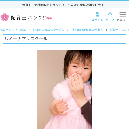
保育士・幼稚園教諭を目指す「学生向け」就職活動情報サイト
ログイン
キープ
メニュー
保育士バンク！新卒
静岡県の新卒保育士求人
浜松市の新卒保育士求人
浜松市中央区
ルミーナプレスクール