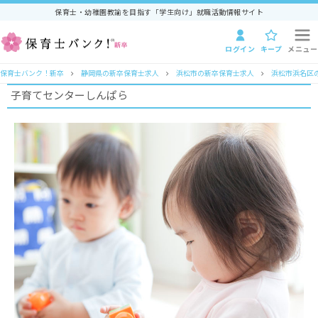
保育士・幼稚園教諭を目指す「学生向け」就職活動情報サイト
ログイン
キープ
メニュー
保育士バンク！新卒
静岡県の新卒保育士求人
浜松市の新卒保育士求人
浜松市浜名区
子育てセンターしんぱら