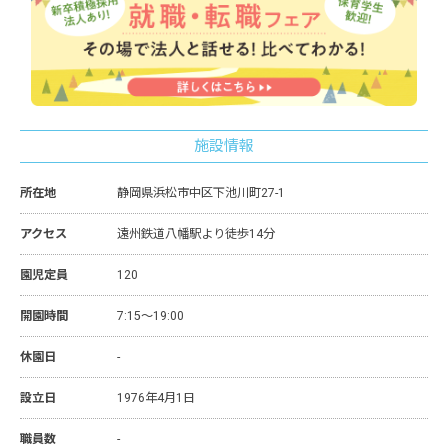
施設情報
所在地
静岡県浜松市中区下池川町27-1
アクセス
遠州鉄道八幡駅より徒歩14分
園児定員
120
開園時間
7:15～19:00
休園日
-
設立日
1976年4月1日
職員数
-