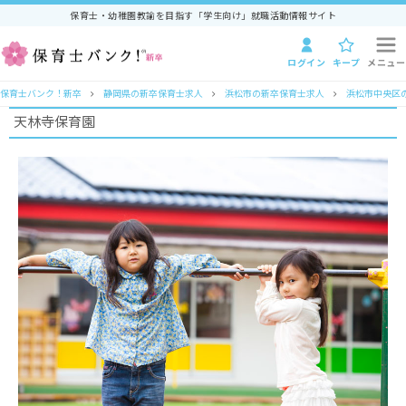
保育士・幼稚園教諭を目指す「学生向け」就職活動情報サイト
ログイン
キープ
メニュー
保育士バンク！新卒
静岡県の新卒保育士求人
浜松市の新卒保育士求人
浜松市中央区
天林寺保育園