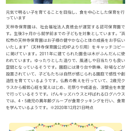
元気で明るい子を育てることを目指し、食を中心とした保育を行
っています
天林寺保育園は、社会福祉法人真徳会が運営する認可保育園で
す。生後3ヶ月から就学前までの子どもを対象としています。"浜
松市の天林寺保育園はお子様の健やかな心と体の成長をお手伝い
いたします"（天林寺保育園公式HPより引用）をキャッチコピー
に掲げています。2011年に建てられた園舎は木がふんだんに使
われています。ゆったりとした造りで、風通しや日当たりも良い
空間となっているそうです。園庭には滑り台や鉄棒、砂場などが
設置されていて、子どもたちは自然が感じられる園庭で感性や創
造性を育てているようです。仏教の教えを行っていて、2歳児ク
ラスから般若心経を覚えはじめ、花祭りや成道会、涅槃会を本堂
で行っているそうです。げんキッズハウスと呼ばれるログハウス
では、4・5歳児の異年齢グループが食育クッキングを行い、食育
を学んでいるようです。※2020年12月21日時点