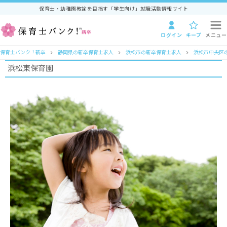
保育士・幼稚園教諭を目指す「学生向け」就職活動情報サイト
ログイン
キープ
メニュー
保育士バンク！新卒
静岡県の新卒保育士求人
浜松市の新卒保育士求人
浜松市中央区
浜松東保育園