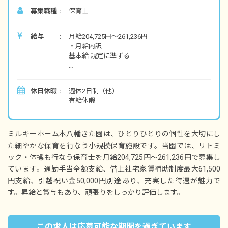
募集職種
保育士
給与
月給204,725円～261,236円
・月給内訳
基本給 規定に準ずる
・定期的に支給される手当
通勤手当 全額支給
休日休暇
週休2日制（他）
借上社宅家賃補助制度 最大61,500円支給（お好
有給休暇
きな物件選べます/規定あり）
引越祝い金50,000円別途あり
昇給あり 年1回見直しあり
ミルキーホーム本八幡きた園は、ひとりひとりの個性を大切にし
賞与あり 年2回
た細やかな保育を行なう小規模保育施設です。当園では、リトミ
ック・体操も行なう保育士を月給204,725円～261,236円で募集し
※試用期間あり
ています。通勤手当全額支給、借上社宅家賃補助制度最大61,500
円支給、引越祝い金50,000円別途あり、充実した待遇が魅力で
す。昇給と賞与もあり、頑張りをしっかり評価します。
この求人は応募可能な期間を過ぎています