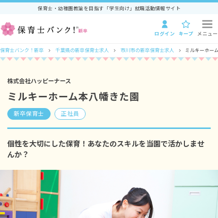
保育士・幼稚園教諭を目指す「学生向け」就職活動情報サイト
ログイン
キープ
メニュー
保育士バンク！新卒
千葉県の新卒保育士求人
市川市の新卒保育士求人
ミルキーホー
株式会社ハッピーナース
ミルキーホーム本八幡きた園
新卒保育士
正社員
個性を大切にした保育！あなたのスキルを当園で活かしませ
んか？