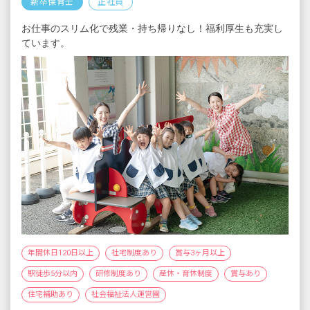
交通費 上限月20,000円
新卒保育士
正社員
住宅手当 月21,000円（条件あり）
お仕事のスリム化で残業・持ち帰りなし！福利厚生も充実し
賞与年2回
ています。
昇給あり
＜モデル年収例＞
正社員幼稚園教諭
・勤務3年目（22歳）年収382万円
・勤務5年目（25歳）年収402万円
年間休日120日以上
社宅制度あり
賞与3ヶ月以上
駅徒歩5分以内
研修制度あり
産休・育休制度
賞与あり
住宅補助あり
社会福祉法人運営園