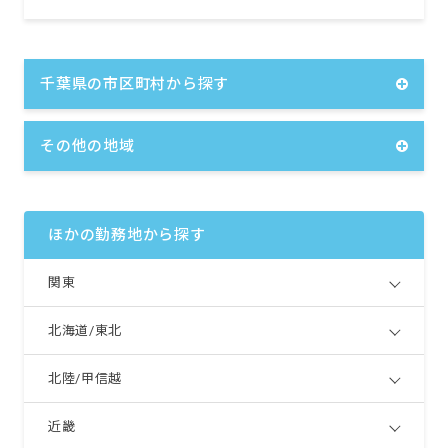
昇給年1回（4月）
賞与年3回（7月、12月、4月）計3カ月
※4月については決算賞与のため、業績により
変動する
千葉県の市区町村から探す
※試用期間あり3カ月／期間中同条件
その他の地域
ほかの勤務地から探す
関東
北海道/東北
北陸/甲信越
近畿