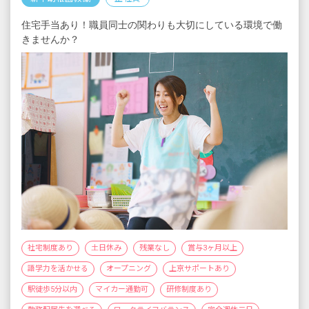
住宅手当あり！職員同士の関わりも大切にしている環境で働
きませんか？
社宅制度あり
土日休み
残業なし
賞与3ヶ月以上
語学力を活かせる
オープニング
上京サポートあり
駅徒歩5分以内
マイカー通勤可
研修制度あり