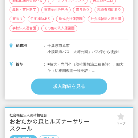
勤務配属先を選べる
ワークライフバランス
完全週休二日
産休・育休制度
事業所内託児所
賞与あり
給食費補助あり
寮あり
住宅補助あり
株式会社運営園
社会福祉法人運営園
学校法人運営園
その他の法人運営園
勤務地
千葉県市原市
小湊鐵道バス「大岬公園」バス停から徒歩4
分、または京成千原線「ちはら台駅」から車5
分 ※住宅街の中にあり、すぐ近くに大型シ
給与
■短大・専門卒（幼稚園教諭二種免許）、四大
ョッピングモール「ユニモちはら台」がある
卒（幼稚園教諭一種免許）
ので、お仕事終わりにお買い物をするのにも
月給279,000円～
便利です。
※36時間分54,000円の固定残業代を含む（超
求人詳細を見る
過分は別途支給）
※いずれも担任手当、研究手当、乗車手当等
含む
※処遇改善臨時特例事業分として別途数千円
社会福祉法人高砂福祉会
支給
おおたかの森ヒルズナーサリー
キープ
スクール
＜共通＞別途支給手当