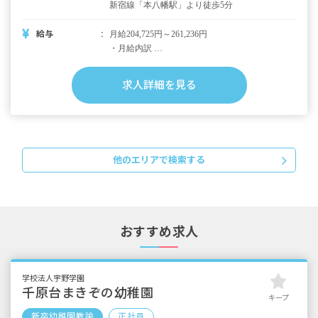
新宿線「本八幡駅」より徒歩5分
給与
月給204,725円～261,236円
・月給内訳
基本給 規定に準ずる
求人詳細を見る
・定期的に支給される手当
通勤手当 交通費全額支給（お車の場合はガソ
リン代）
自転車通勤1日100円支給（条件あり）
借上社宅家賃補助制度（最大75,000円補助・
他のエリアで検索する
お好きな物件選べます）
社宅への引越祝い金50,000円（規定あり）、
その他：保育料補助（条件あり）
昇給あり
おすすめ求人
賞与あり 年2回
※試用期間あり
学校法人宇野学園
千原台まきぞの幼稚園
キープ
新卒幼稚園教諭
正社員