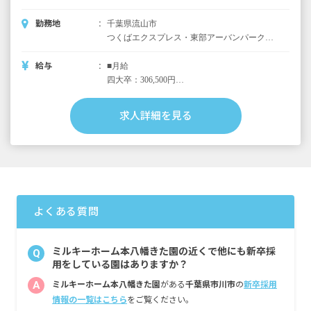
勤務地
千葉県流山市
つくばエクスプレス・東部アーバンパークラ
イン「流山おおたかの森駅」より徒歩4分
給与
■月給
四大卒：306,500円
短大・専門卒：301,500円
※エリアによる
求人詳細を見る
（内訳）
・基本給
四大卒：215,000円
短大・専門卒：210,000円
・改善手当Ⅰ：28,000円
・改善手当Ⅲ：10,500円～
よくある質問
・地域手当：10,000円
・行政補助金：43,000円
ミルキーホーム本八幡きた園の近くで他にも新卒採
Q
■その他
用をしている園はありますか？
・時間外手当
A
ミルキーホーム本八幡きた園
がある
千葉県市川市
の
新卒採用
・交通費（上限30,000円）
情報の一覧はこちら
をご覧ください。