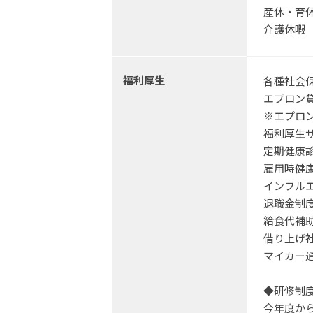
産休・育休
介護休暇
福利厚生
各種社会
エプロン
※エプロ
福利厚生
定期健康
雇用時健
インフル
退職金制
給食代補助
借り上げ社
マイカー
◆研修制
今年度か