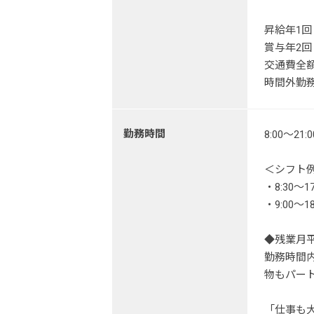
昇給年1回
賞与年2回
交通費全
時間外勤
勤務時間
8:00～2
＜シフト
・8:30～17
・9:00～1
◆残業月
勤務時間
物もパー
「仕事も