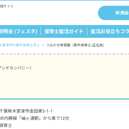
報サイト
新規会
説明会 (フェスタ)
保育士就活ガイド
就活お役立ちコ
木更津市の新卒保育士求人
うみかぜ保育園（新卒保育士/正社員）
アンドカンパニー）
千葉県木更津市金田東3-1-1
JR内房線「袖ヶ浦駅」から車で12分
保育士