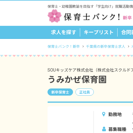
保育士・幼稚園教諭を目指す「学生向け」就職活動情
求人を探す
キープリスト
合同
保育士バンク！新卒
千葉県の新卒保育士求人
SOUキッズケア株式会社（株式会社スクルド
うみかぜ保育園
新卒保育士
正社員
勤務地
募集職種