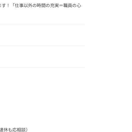
ます！「仕事以外の時間の充実＝職員の心
の連休も応相談）