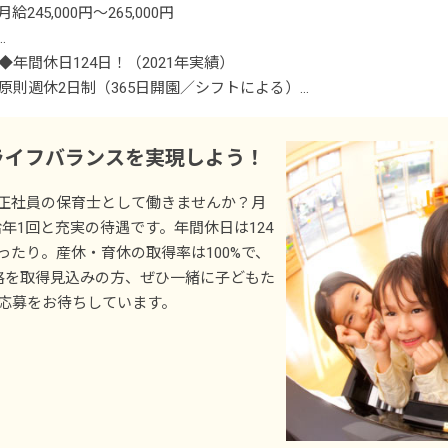
月給245,000円～265,000円
◆年間休日124日！（2021年実績）
昇給年1回（4月）
原則週休2日制（365日開園／シフトによる）
賞与年2回（7月・12月） 昨年実績2カ月分
祝日
交通費全額支給
GW
ライフバランスを実現しよう！
時間外勤務手当（1分単位で支給）
夏季休暇（3日間）
年末年始休暇
正社員の保育士として働きませんか？月
慶弔休暇
、昇給年1回と充実の待遇です。年間休日は124
有給休暇（入社後6カ月経過後に付与。取得率70％、半休取得OK
たり。産休・育休の取得率は100%で、
産休・育休制度（取得率100%、復帰実績あり）
格を取得見込みの方、ぜひ一緒に子どもた
介護休暇
応募をお待ちしています。