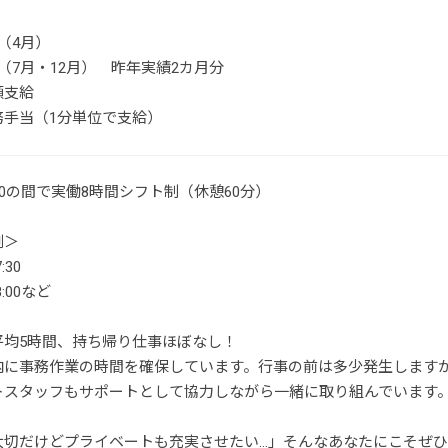
（4月）
（7月・12月） 昨年実績2カ月分
額支給
務手当（1分単位で支給）
1:00の間で実働8時間シフト制（休憩60分）
例＞
:30
8:00など
平均5時間、持ち帰り仕事ほぼなし！
内に事務作業の時間を確保しています。行事の前は多少発生します
トスタッフもサポートとして協力しながら一緒に取り組んでいます
大切だけどプライベートも充実させたい…」そんなあなたにこそぜ