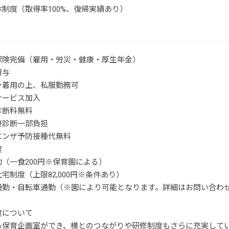
制度（取得率100%、復帰実績あり）
保険完備（雇用・労災・健康・厚生年金）
貸与
ン着用の上、私服勤務可
サービス加入
診断料無料
康診断一部負担
エンザ予防接種代無料
度
（一食200円※保育園による）
宅制度（上限82,000円※条件あり）
通勤・自転車通勤（※園により可能となります。詳細はお問い合わ
度について
ら保育企画室ができ、横とのつながりや研修制度もさらに充実して