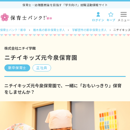
保育士・幼稚園教諭を目指す「学生向け」就職活動情報サイト
ログイン
キープ
メニュー
保育士バンク！新卒
栃木県の新卒保育士求人
宇都宮市の新卒保育士求人
ニチイキッ
株式会社ニチイ学館
ニチイキッズ元今泉保育園
新卒保育士
正社員
ニチイキッズ元今泉保育園で、一緒に「おもいっきり」保育
をしませんか？