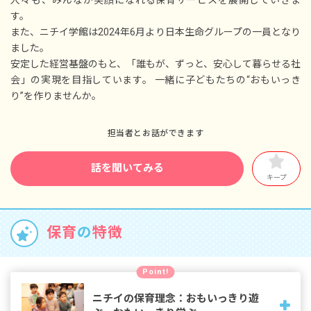
■介護休暇
す。
■学校行事休暇
また、ニチイ学館は2024年6月より日本生命グループの一員となり
■家族愛休暇
ました。
※年間休日122日以上
安定した経営基盤のもと、「誰もが、ずっと、安心して暮らせる社
会」の実現を目指しています。 一緒に子どもたちの“おもいっき
り”を作りませんか。
担当者とお話ができます
話を聞いてみる
キープ
保育
の
特徴
Point!
ニチイの保育理念：おもいっきり遊