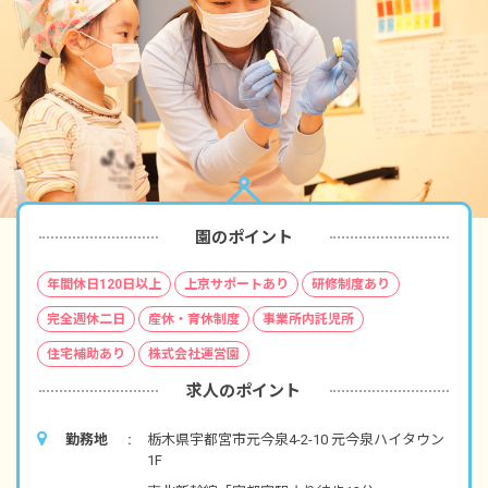
園のポイント
年間休日120日以上
上京サポートあり
研修制度あり
完全週休二日
産休・育休制度
事業所内託児所
住宅補助あり
株式会社運営園
求人のポイント
勤務地
栃木県宇都宮市元今泉4-2-10 元今泉ハイタウン
1F