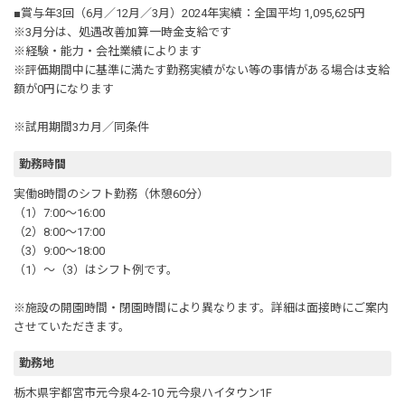
■賞与年3回（6月／12月／3月）2024年実績：全国平均 1,095,625円
※3月分は、処遇改善加算一時金支給です
※経験・能力・会社業績によります
※評価期間中に基準に満たす勤務実績がない等の事情がある場合は支給
額が0円になります
※試用期間3カ月／同条件
勤務時間
実働8時間のシフト勤務（休憩60分）
（1）7:00～16:00
（2）8:00～17:00
（3）9:00～18:00
（1）～（3）はシフト例です。
※施設の開園時間・閉園時間により異なります。詳細は面接時にご案内
させていただきます。
勤務地
栃木県宇都宮市元今泉4-2-10 元今泉ハイタウン1F