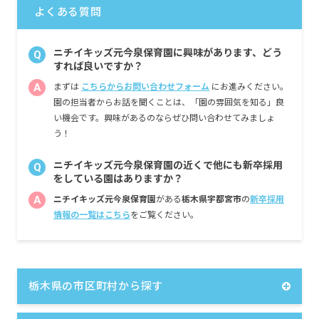
平均 387,097円／年
よくある質問
※経験・能力・会社業績によります
※評価期間中に基準に満たす勤務実績がない
ニチイキッズ元今泉保育園に興味があります、どう
Q
等の事情がある場合は支給額が0円になります
すれば良いですか？
A
まずは
こちらからお問い合わせフォーム
にお進みください。
※試用期間3カ月／同条件
園の担当者からお話を聞くことは、「園の雰囲気を知る」良
い機会です。興味があるのならぜひ問い合わせてみましょ
う！
ニチイキッズ元今泉保育園の近くで他にも新卒採用
Q
をしている園はありますか？
A
ニチイキッズ元今泉保育園
がある
栃木県宇都宮市
の
新卒採用
情報の一覧はこちら
をご覧ください。
栃木県の市区町村から探す