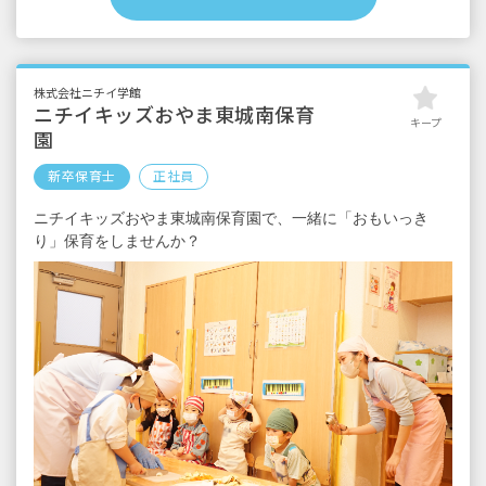
■早朝手当 （開園～8時）
■夜間手当 （18時～閉園）
■時間外手当
■昇給（年1回）
株式会社ニチイ学館
■賞与年2回（6月／12月）2024年度実績：全国
ニチイキッズおやま東城南保育
キープ
平均 387,097円／年
園
※経験・能力・会社業績によります
新卒保育士
正社員
※評価期間中に基準に満たす勤務実績がない
ニチイキッズおやま東城南保育園で、一緒に「おもいっき
等の事情がある場合は支給額が0円になります
り」保育をしませんか？
※試用期間3カ月／同条件