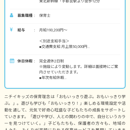
東北新幹線「宇都宮駅より徒歩12分
募集職種
保育士
給与
月給193,200円～
＜別途支給手当＞
■交通費支給 月上限50,000円
■早朝手当 （開園～8時）
■夜間手当 （18時～閉園）
休日休暇
完全週休2日制
■時間外手当
※施設により変動します。詳細は面接時にご案
内させていただきます。
■昇給（年1回）
■年次有給休暇
■賞与年3回（6月／12月／3月）2024年実績：全
■夏期休暇（3日間）
国平均 1,095,625円
■結婚休暇
※3月分は、処遇改善加算一時金支給です
■忌引休暇
※経験・能力・会社業績によります
ニチイキッズの保育理念は「おもいっきり遊ぶ。おもいっきり学
■生理休暇
※評価期間中に基準に満たす勤務実績がない等
ぶ。」。遊びも学びも「おもいっきり！」楽しめる環境設定や活
■産前産後休暇
の事情がある場合は支給額が0円になります
動を通して、元気で好奇心旺盛な子どもたちの成長をサポートし
■育児休暇
■入社時特別休暇（3日）
ていきます。「遊びや学び、人との関わりの中で、自分というカラ
※試用期間3カ月／同条件
■サポート休暇（条件あり）
ーを見つけていく。」子どもたちも、保護者の方々も、地域の
■子の看護休暇
人々も、みんなが笑顔になれる保育サービスを展開していきま