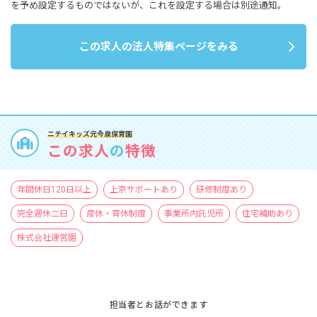
を予め設定するものではないが、これを設定する場合は別途通知。
この求人の法人特集ページをみる
ニチイキッズ元今泉保育園
この求人
の
特徴
年間休日120日以上
上京サポートあり
研修制度あり
完全週休二日
産休・育休制度
事業所内託児所
住宅補助あり
株式会社運営園
担当者とお話ができます