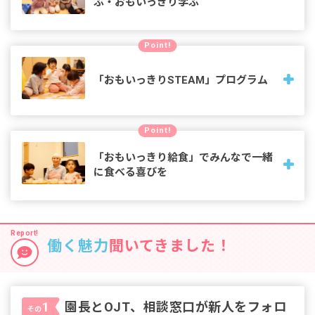
ぶ・おもいっきり学ぶ
日々の遊びや学びの中で、心と身体の成長を促し、創造力や
Point!
自己表現力を引き出し、視野を広げ、「やさしく、つよく生
き抜く力」を育みます
「おもいっきりSTEAM」プログラム
東京学芸大学・立正大学と連携でプログラムを共同開発し、
Point!
子どもたちの「自ら考えや思いを持ち、表現しやってみよう
とする原動力」を、幼児期から自然なかたちで楽しみながら
「おもいっきり給食」でみんなで一緒
育みます。
に食べる喜びを
昼食において三大アレルゲンである「乳・卵・小麦」を使用
しない「おもいっきり給食」。1歳で食材に触れ、5歳児は買
い物からカレーづくりまで。発育に沿って食への関心を育み
働く魅力
聞いてきました！
ます。
園長とOJT、相談窓口が新人をフォロ
1
その