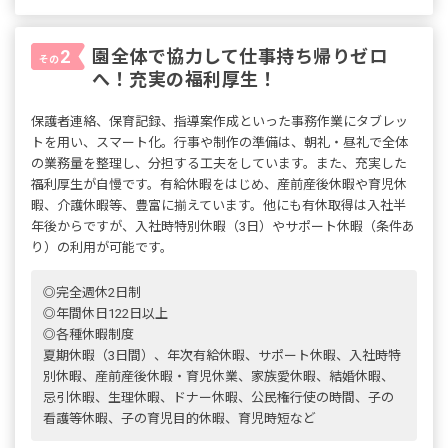
園全体で協力して仕事持ち帰りゼロ
2
その
へ！充実の福利厚生！
保護者連絡、保育記録、指導案作成といった事務作業にタブレッ
トを用い、スマート化。行事や制作の準備は、朝礼・昼礼で全体
の業務量を整理し、分担する工夫をしています。また、充実した
福利厚生が自慢です。有給休暇をはじめ、産前産後休暇や育児休
暇、介護休暇等、豊富に揃えています。他にも有休取得は入社半
年後からですが、入社時特別休暇（3日）やサポート休暇（条件あ
り）の利用が可能です。
◎完全週休2日制
◎年間休日122日以上
◎各種休暇制度
夏期休暇（3日間）、年次有給休暇、サポート休暇、入社時特
別休暇、産前産後休暇・育児休業、家族愛休暇、結婚休暇、
忌引休暇、生理休暇、ドナー休暇、公民権行使の時間、子の
看護等休暇、子の育児目的休暇、育児時短など