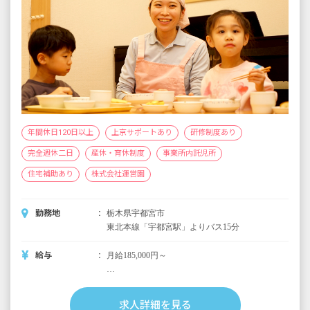
年間休日120日以上
上京サポートあり
研修制度あり
完全週休二日
産休・育休制度
事業所内託児所
住宅補助あり
株式会社運営園
勤務地
栃木県宇都宮市
東北本線「宇都宮駅」よりバス15分
給与
月給185,000円～
＜別途支給手当＞
■交通費支給 月上限50,000円
求人詳細を見る