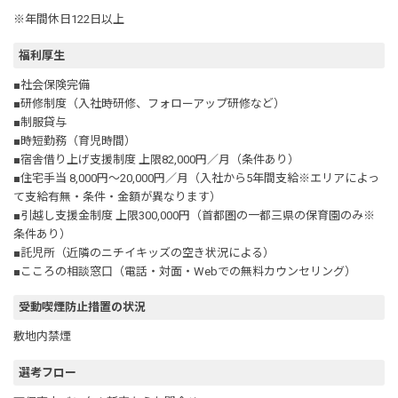
※年間休日122日以上
福利厚生
■社会保険完備
■研修制度（入社時研修、フォローアップ研修など）
■制服貸与
■時短勤務（育児時間）
■宿舎借り上げ支援制度 上限82,000円／月（条件あり）
■住宅手当 8,000円～20,000円／月（入社から5年間支給※エリアによっ
て支給有無・条件・金額が異なります）
■引越し支援金制度 上限300,000円（首都圏の一都三県の保育園のみ※
条件あり）
■託児所（近隣のニチイキッズの空き状況による）
■こころの相談窓口（電話・対面・Webでの無料カウンセリング）
受動喫煙防止措置の状況
敷地内禁煙
選考フロー