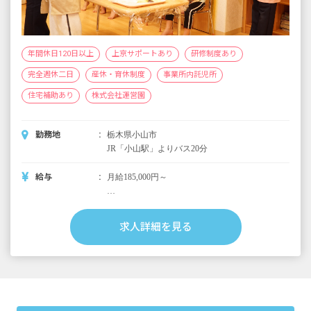
年間休日120日以上
上京サポートあり
研修制度あり
完全週休二日
産休・育休制度
事業所内託児所
住宅補助あり
株式会社運営園
勤務地
栃木県小山市
JR「小山駅」よりバス20分
給与
月給185,000円～
＜別途支給手当＞
■交通費支給 月上限50,000円
求人詳細を見る
■早朝手当 （開園～8時）
■夜間手当 （18時～閉園）
■時間外手当
■昇給（年1回）
■賞与年2回（6月／12月）2024年度実績：全国