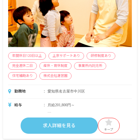
年間休日120日以上
上京サポートあり
研修制度あり
完全週休二日
産休・育休制度
事業所内託児所
住宅補助あり
株式会社運営園
勤務地
愛知県名古屋市中川区
給与
月給201,800円～
＜別途支給手当＞
■交通費支給 月上限50,000円
求人詳細を見る
■早朝手当 （開園～8時）
キープ
■夜間手当 （18時～閉園）