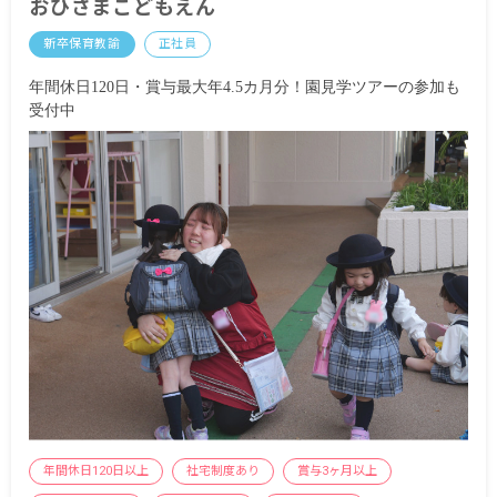
おひさまこどもえん
特殊業務手当 7,800円
地域手当 25,290円～
新卒保育教諭
正社員
処遇改善手当 8,500円
年間休日120日・賞与最大年4.5カ月分！園見学ツアーの参加も
・別途支給
受付中
交通費全額支給
時間外手当（発生した場合に支給）
処遇改善Ⅱ 月5,000円～40,000円
住宅手当 月上限11,500円
昇給年1回
賞与年2回（1年目：3カ月分、2年目～：4カ月分以
上）
※試用期間4カ月／同条件
年間休日120日以上
社宅制度あり
賞与3ヶ月以上