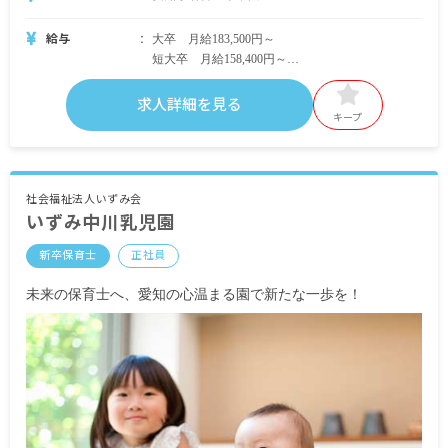
給与
大卒 月給183,500円～
短大卒 月給158,400円～
※名古屋市に準ずる
求人詳細を見る
キープ
■下記別途支給
特殊業務手当 4,400円
保育士免許手当 2,000円
社会福祉法人いずみ会
いずみ中川乳児園
幼稚園教諭免許手当 2,000円
地域手当 大卒 28,185円
新卒保育士
正社員
短大卒 24,420円
通勤手当 月上限45,000円
未来の保育士へ、愛知の心温まる園で新たな一歩を！
管理職手当（管理職に就く方のみ支給）
賞与 年2回 4.4カ月分（初年度2.8カ月分）
昇給 年1回
※併せて、担任業務なしの管理職に就いてくださ
る方も募集中です。詳細はお問い合わせくださ
い。