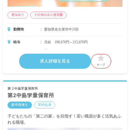
賞与あり
その他の法人運営園
勤務地
愛知県名古屋市中川区
給与
月給 190,670円～215,670円
・月給内訳
基本給 四大：183,000円、専門・短期：158,000円
求人詳細を見る
キープ
・定期的に支給される手当
通勤手当 支給
地域手当 24,870円～
特殊業務手当 7,800円
第２中島学童保育所
第2中島学童保育所
昇給有 年1回
賞与有 年2回 約4.3カ月分
新卒保育士
契約社員
※試用期間有
子どもたちの「第二の家」を目指す！若い職員が多く活気あふ
れる職場。