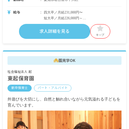
給与
四大卒／月給231,000円〜
短大卒／月給226,000円～
各種手当43,000円含む
求人詳細を見る
＜別途支給手当＞
キープ
住宅補助 月上限80,000円／月
通勤手当（距離数に応じて非課税の範囲内で全額
支給）。
園見学OK
昇給年1回
賞与年2回 1年⽬：3カ⽉分／2年⽬以降：3.5カ月分
社会福祉法人 起
～4.5カ⽉分
東起保育園
◆賞与額は年度末賞与により変動の可能性あり。
新卒保育士
パート・アルバイト
※試用期間3カ月／同条件
外遊びを大切にし、自然と触れ合いながら元気溢れる子どもを
育んでいます。