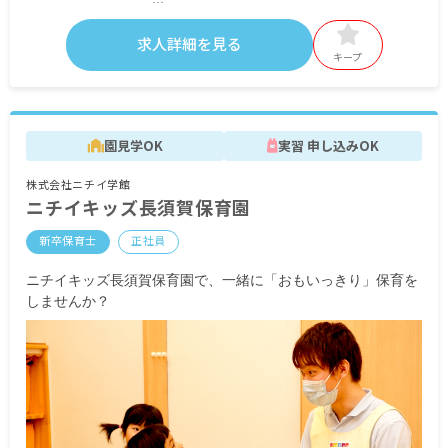
＜別途支給手当＞
■交通費支給 月上限50,000円
求人詳細を見る
■早朝手当 （開園～8時）
キープ
■夜間手当 （18時～閉園）
■時間外手当
■昇給（年1回）
園見学OK
実習 申し込みOK
■賞与年3回（6月／12月／3月）2024年実績：全国
平均 1,095,625円
株式会社ニチイ学館
※3月分は、処遇改善加算一時金支給です
ニチイキッズ長須賀保育園
※経験・能力・会社業績によります
※評価期間中に基準に満たす勤務実績がない等の
新卒保育士
正社員
事情がある場合は支給額が0円になります
ニチイキッズ長須賀保育園で、一緒に「おもいっきり」保育を
※試用期間3カ月／同条件
しませんか？