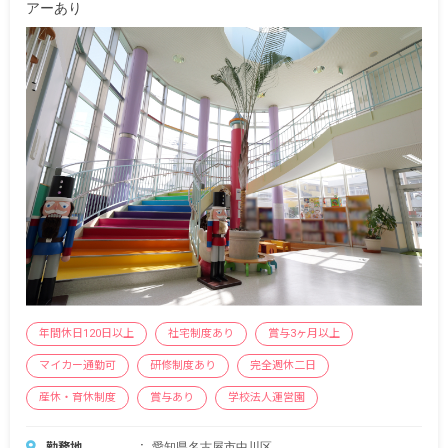
アーあり
年間休日120日以上
社宅制度あり
賞与3ヶ月以上
マイカー通勤可
研修制度あり
完全週休二日
産休・育休制度
賞与あり
学校法人運営園
勤務地
愛知県名古屋市中川区