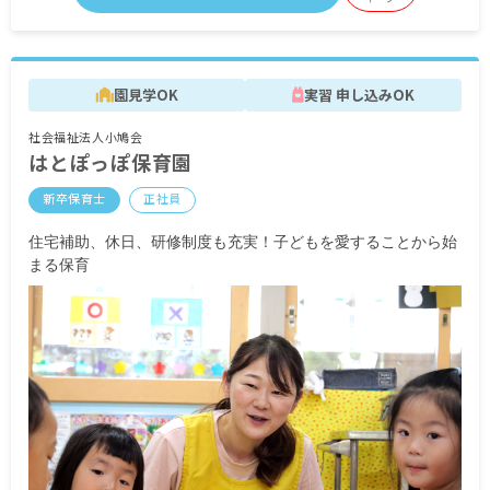
■時間外手当
■昇給年1回（4月）昨年実績：10円
■賞与なし
園見学OK
実習 申し込みOK
※試用期間6カ月／同条件
社会福祉法人小鳩会
※契約期間／年度契約（入職日から当該年度3月ま
はとぽっぽ保育園
で） 契約更新あり
新卒保育士
正社員
住宅補助、休日、研修制度も充実！子どもを愛することから始
まる保育