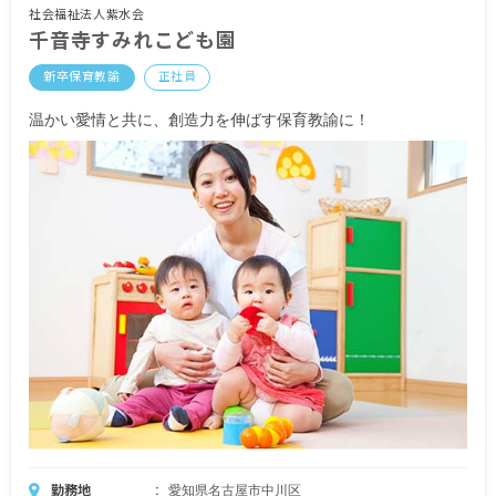
保育士免許手当 2,000円
社会福祉法人紫水会
千音寺すみれこども園
幼稚園教諭免許手当 2,000円
地域手当 大卒 28,185円
新卒保育教諭
正社員
短大卒 24,420円
通勤手当 月上限45,000円
温かい愛情と共に、創造力を伸ばす保育教諭に！
管理職手当（管理職に就く方のみ支給）
賞与 年2回 4.4カ月分（初年度2.8カ月分）
昇給 年1回
※併せて、担任業務なしの管理職に就いてくださ
る方も募集中です。詳細はお問い合わせくださ
い。
勤務地
愛知県名古屋市中川区