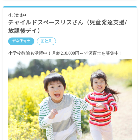
■時間外手当
■昇給（年1回）
株式会社Ai
チャイルドスペースリスさん（児童発達支援/
■賞与年3回（6月／12月／3月）2024年実績：全国
平均 1,095,625円
放課後デイ）
※3月分は、処遇改善加算一時金支給です
※経験・能力・会社業績によります
新卒保育士
正社員
※評価期間中に基準に満たす勤務実績がない等の
事情がある場合は支給額が0円になります
小学校教諭も活躍中！月給210,000円～で保育士を募集中！
※試用期間3カ月／同条件