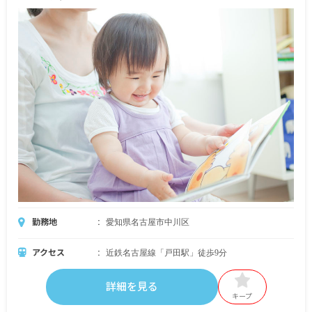
■バス手当
※給与は、名古屋市民間社会福祉施設職員給料表
に準拠しています。
■昇給年1回（10月）昨年実績：5,000円～
■賞与年2回（7月／12月）昨年実績：計4.4カ月分
＜年収例＞
26歳／年収4,400,000円
※試用期間6カ月／同条件
勤務地
愛知県名古屋市中川区
アクセス
近鉄名古屋線「戸田駅」徒歩9分
詳細を見る
キープ