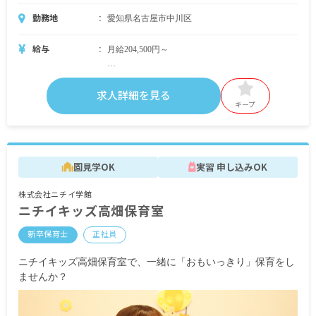
勤務地
愛知県名古屋市中川区
給与
月給204,500円～
＜別途支給手当＞
■交通費支給 月上限50,000円
求人詳細を見る
■早朝手当 （開園～8時）
キープ
■夜間手当 （18時～閉園）
■時間外手当
■昇給（年1回）
園見学OK
実習 申し込みOK
■賞与年3回（6月／12月／3月）2024年実績：全国
平均 1,095,625円
株式会社ニチイ学館
※3月分は、処遇改善加算一時金支給です
ニチイキッズ高畑保育室
※経験・能力・会社業績によります
※評価期間中に基準に満たす勤務実績がない等の
新卒保育士
正社員
事情がある場合は支給額が0円になります
ニチイキッズ高畑保育室で、一緒に「おもいっきり」保育をし
※試用期間3カ月／同条件
ませんか？