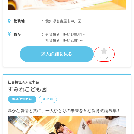
勤務地
愛知県名古屋市中川区
給与
有資格者 時給1,000円～
無資格者 時給950円～
求人詳細を見る
キープ
社会福祉法人紫水会
すみれこども園
新卒保育教諭
正社員
温かな愛情と共に、一人ひとりの未来を育む保育教諭募集！