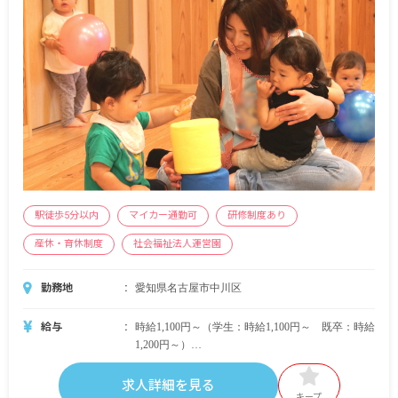
駅徒歩5分以内
マイカー通勤可
研修制度あり
産休・育休制度
社会福祉法人運営園
勤務地
愛知県名古屋市中川区
給与
時給1,100円～（学生：時給1,100円～ 既卒：時給
1,200円～）
＜別途支給手当＞
求人詳細を見る
■通勤交通費 非課税範囲内全額
キープ