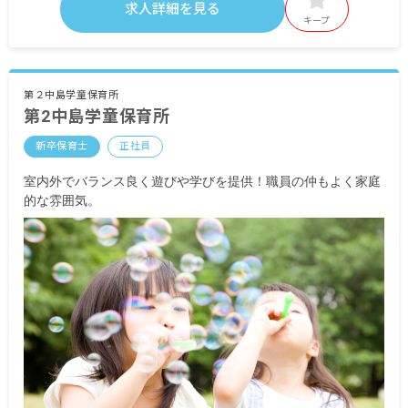
基本給 192,000円～
求人詳細を見る
キープ
・定期的に支給される手当
通勤手当
住居手当 5,000円
資格手当 3,000円
第２中島学童保育所
第2中島学童保育所
残業手当
休日出勤手当
新卒保育士
正社員
扶養手当
昇給有
室内外でバランス良く遊びや学びを提供！職員の仲もよく家庭
賞与有 年2回
的な雰囲気。
※試用期間有 3カ月（月給変動なし）