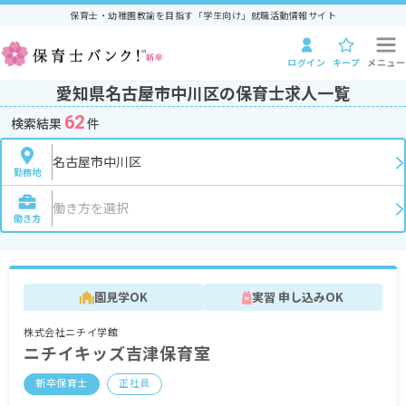
保育士・幼稚園教諭を目指す「学生向け」就職活動情報サイト
ログイン
キープ
メニュー
愛知県名古屋市中川区の保育士求人一覧
62
検索結果
件
名古屋市中川区
勤務地
働き方を選択
働き方
園見学OK
実習 申し込みOK
株式会社ニチイ学館
ニチイキッズ吉津保育室
新卒保育士
正社員