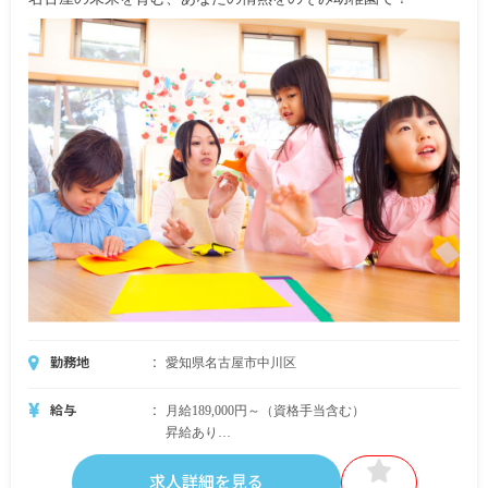
賞与有 年2回
※試用期間有 3カ月（月給変動なし）
勤務地
愛知県名古屋市中川区
給与
月給189,000円～（資格手当含む）
昇給あり
賞与年2回（初年度1.5ヵ月／2年目以降3ヵ月）
求人詳細を見る