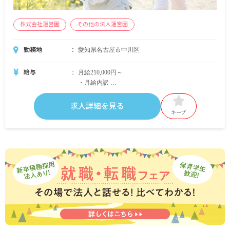
株式会社運営園
その他の法人運営園
勤務地
愛知県名古屋市中川区
給与
月給210,000円～
・月給内訳
基本給 法人の規定に準ずる
求人詳細を見る
・定期的に支給される手当
キープ
通勤手当 法人の規定に準ずる
昇給あり
※試用期間あり