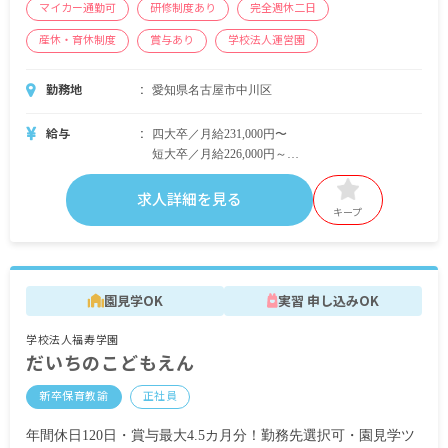
マイカー通勤可
研修制度あり
完全週休二日
産休・育休制度
賞与あり
学校法人運営園
勤務地
愛知県名古屋市中川区
給与
四大卒／月給231,000円〜
短大卒／月給226,000円～
各種手当43,000円含む
求人詳細を見る
＜別途支給手当＞
キープ
住宅補助 月上限80,000円／月
通勤手当（距離数に応じて非課税の範囲内で全額
支給）。
園見学OK
実習 申し込みOK
昇給年1回
賞与年2回 1年⽬：3カ⽉分／2年⽬以降：3.5カ月分
学校法人福寿学園
～4.5カ⽉分
だいちのこどもえん
◆賞与額は年度末賞与により変動の可能性あり。
新卒保育教諭
正社員
※試用期間3カ月／同条件
年間休日120日・賞与最大4.5カ月分！勤務先選択可・園見学ツ