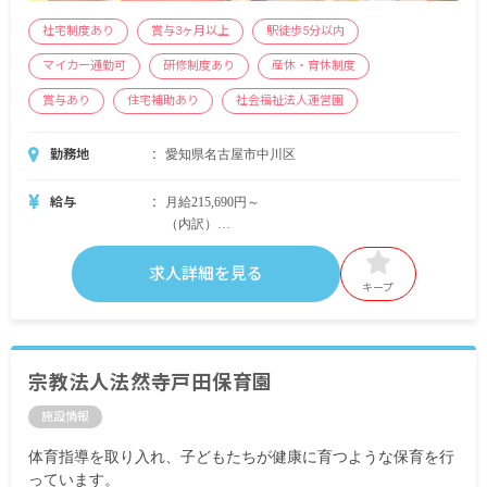
社宅制度あり
賞与3ヶ月以上
駅徒歩5分以内
マイカー通勤可
研修制度あり
産休・育休制度
賞与あり
住宅補助あり
社会福祉法人運営園
勤務地
愛知県名古屋市中川区
給与
月給215,690円～
（内訳）
基本給 172,800円～
特殊業務手当 7,800円
求人詳細を見る
地域手当 27,090円～
キープ
処遇改善手当 8,000円
残業代別途支給
＜別途支給手当＞
宗教法人法然寺戸田保育園
■通勤交通費 非課税範囲内全額
施設情報
■住宅手当 月上限11,500円（名古屋市が定める条
件に準拠）
体育指導を取り入れ、子どもたちが健康に育つような保育を行
■時間外手当
っています。
■扶養手当