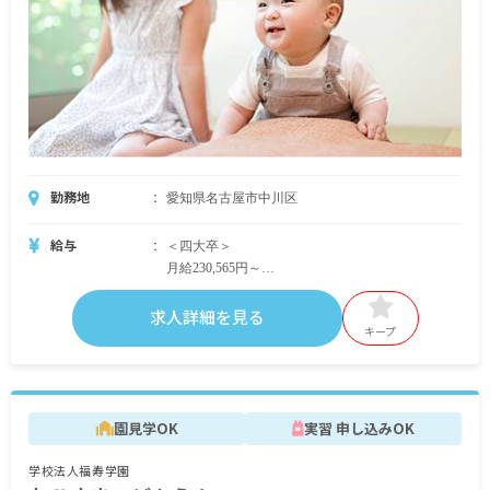
＜年収例＞
1年目：（短大）約300万円、（四大）約340万円
5年目：約390万円
10年目：約410万円
勤務地
愛知県名古屋市中川区
給与
＜四大卒＞
月給230,565円～
・内訳
基本給 185,300円
求人詳細を見る
特殊業務手当 7,800円
キープ
地域手当 28,965円～
処遇改善手当 8,500円
＜短大卒＞
園見学OK
実習 申し込みOK
月給202,390円～
・内訳
学校法人福寿学園
基本給 160,800円～