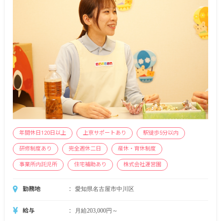
年間休日120日以上
上京サポートあり
駅徒歩5分以内
研修制度あり
完全週休二日
産休・育休制度
事業所内託児所
住宅補助あり
株式会社運営園
勤務地
愛知県名古屋市中川区
給与
月給203,000円～