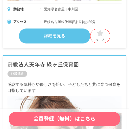
勤務地
愛知県名古屋市中川区
アクセス
近鉄名古屋線伏屋駅より徒歩30分
詳細を見る
キープ
宗教法人天年寺 緑ヶ丘保育園
施設情報
感謝する気持ちや優しさを培い、子どもたちと共に育つ保育を
目指しています
会員登録（無料）はこちら