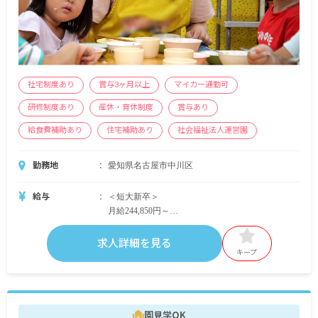
社宅制度あり
賞与3ヶ月以上
マイカー通勤可
研修制度あり
産休・育休制度
賞与あり
給食費補助あり
住宅補助あり
社会福祉法人運営園
勤務地
愛知県名古屋市中川区
給与
＜短大新卒＞
月給244,850円～
＜四大新卒＞
求人詳細を見る
月給273,585円～
キープ
＜別途支給手当＞
■交通費全額支給
■住宅手当 月上限11,500円
園見学OK