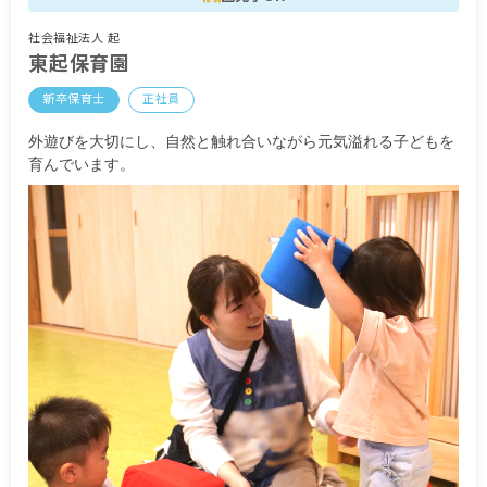
■借り上げ住宅制度 月上限63,000円
■扶養手当 10,000円～／月
社会福祉法人 起
■時間外手当
東起保育園
■昇給年1回（10月）昨年実績：6,000円
新卒保育士
正社員
■賞与年2回（6月／12月）昨年実績：計4.5カ月分
（初年度は2.8カ月分）
外遊びを大切にし、自然と触れ合いながら元気溢れる子どもを
育んでいます。
＜年収例＞
30歳／入社8年目／年収4,900,000円
※試用期間1カ月／同条件