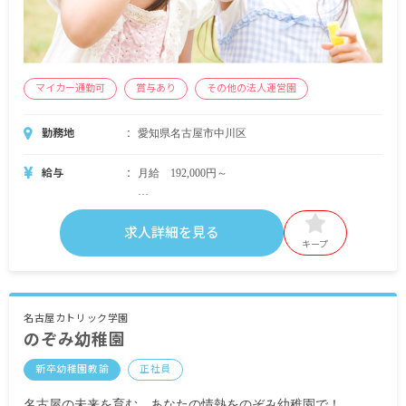
マイカー通勤可
賞与あり
その他の法人運営園
勤務地
愛知県名古屋市中川区
給与
月給 192,000円～
・月給内訳
基本給 192,000円～
求人詳細を見る
キープ
・定期的に支給される手当
通勤手当
住居手当 5,000円
資格手当 3,000円
名古屋カトリック学園
のぞみ幼稚園
残業手当
休日出勤手当
新卒幼稚園教諭
正社員
扶養手当
昇給有
名古屋の未来を育む、あなたの情熱をのぞみ幼稚園で！