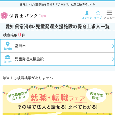
保育士・幼稚園教諭を目指す「学生向け」就職活動情報サイト
ログイン
キープ
メニュー
愛知県常滑市×児童発達支援施設の保育士求人一覧
0
検索結果
件
常滑市
勤務地
児童発達支援施設
働き方
該当する検索結果がありません