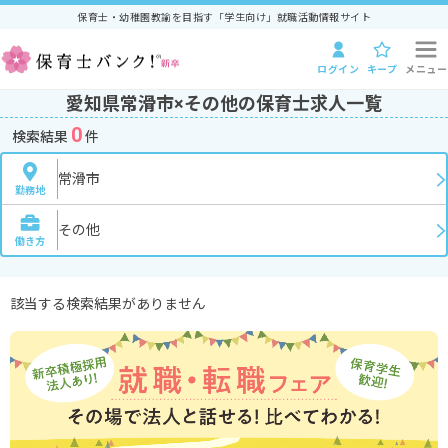
保育士・幼稚園教諭を目指す「学生向け」就職活動情報サイト
ログイン
キープ
メニュー
愛知県常滑市×その他の保育士求人一覧
0
検索結果
件
常滑市
勤務地
その他
働き方
該当する検索結果がありません