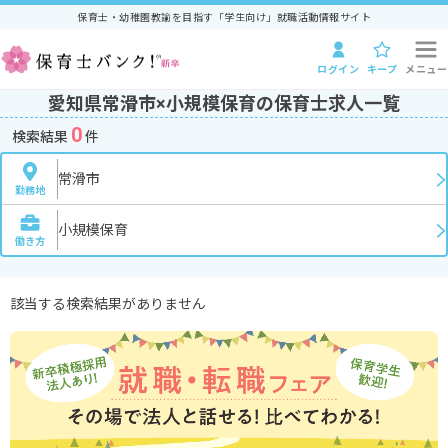
保育士・幼稚園教諭を目指す「学生向け」就職活動情報サイト
ログイン
キープ
メニュー
愛知県常滑市×小規模保育の保育士求人一覧
0
検索結果
件
常滑市
勤務地
小規模保育
働き方
該当する検索結果がありません