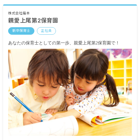
処遇改善Ⅱ10,000円
処遇改善Ⅲ5,000円
株式会社福本
親愛上尾第2保育園
＜共通＞
・別途支給手当
新卒保育士
正社員
交通費全額支給
時間外手当
あなたの保育士としての第一歩、親愛上尾第2保育園で！
昇給年1回（4月）5,000円～※昨年度実績
賞与年2回（9月／3月）計2.5カ月分※昨年実績
<モデル年収例>
新人：年収275万円／20歳／入社1年
主任：年収340万円／27歳／入社3年
園長：年収420万円／51歳／入社4年