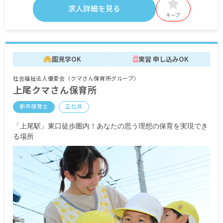
以降支給予定
求人詳細を見る
昇給年1回
キープ
交通費全額支給
時間外手当
※試用期間6カ月（条件変更なし）
園見学OK
実習 申し込みOK
社会福祉法人優愛会（クマさん保育所グループ）
上尾クマさん保育所
新卒保育士
正社員
「上尾駅」東口徒歩圏内！あなたの思う理想の保育を実現でき
る場所