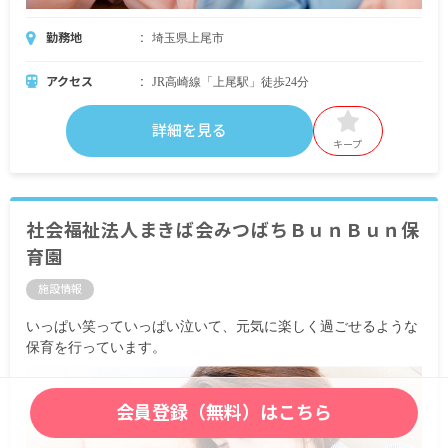
勤務地
埼玉県上尾市
アクセス
JR高崎線「上尾駅」徒歩24分
詳細を見る
キープ
社会福祉法人まきば会みつばちＢｕｎＢｕｎ保
育園
施設情報
いっぱい笑っていっぱい泣いて、元気に楽しく過ごせるような
保育を行っています。
会員登録（無料）はこちら