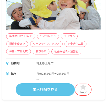
年間休日120日以上
社宅制度あり
土日休み
研修制度あり
ワークライフバランス
完全週休二日
産休・育休制度
賞与あり
社会福祉法人運営園
勤務地
埼玉県上尾市
給与
月給285,000円〜295,000円
賞与年2回（7月・12月） 計3カ月分※採用2年目
以降支給予定
求人詳細を見る
昇給年1回
キープ
交通費全額支給
時間外手当