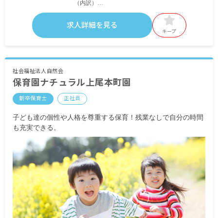
（内訳）
基本給200,000円
資格手当10,000円
求人詳細を見る
担任手当8,000円
キープ
処遇改善手当20,500円
新卒手当15,000円
＜別途支給手当＞
社会福祉法人自然会
保育園ナチュラル上尾本町園
処遇改善手当
交通費全額支給
新卒保育士
正社員
時間外手当支給
子ども達の個性や人格を尊重する保育！残業なしで自分の時間
も充実できる。
昇給年1回
賞与年2回 夏：1カ月分 冬2.5カ月分