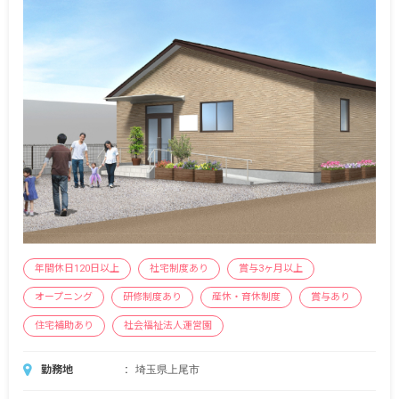
年間休日120日以上
社宅制度あり
賞与3ヶ月以上
オープニング
研修制度あり
産休・育休制度
賞与あり
住宅補助あり
社会福祉法人運営園
勤務地
埼玉県上尾市