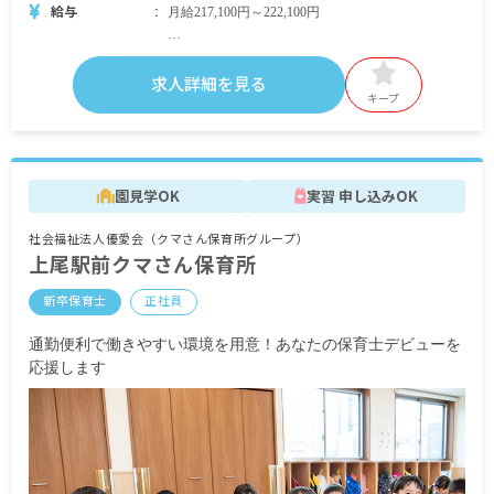
給与
月給217,100円～222,100円
■別途支給
賞与年2回（※当法人運営園実績3カ月）
求人詳細を見る
昇給年1回（※当法人運営園実績3,000円～10,000
キープ
円）
通勤手当
時間外手当
園見学OK
実習 申し込みOK
試用期間6カ月（同条件）
社会福祉法人優愛会（クマさん保育所グループ）
上尾駅前クマさん保育所
新卒保育士
正社員
通勤便利で働きやすい環境を用意！あなたの保育士デビューを
応援します