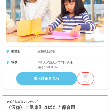
園長：年収420万円／51歳／入社4年
勤務地
埼玉県上尾市
給与
※四大／短大／専門卒共通
月給205,000円～
・内訳
基本給160,000円～
求人詳細を見る
シフト手当20,000円
キープ
精勤手当10,000円
処遇改善Ⅱ10,000円
処遇改善Ⅲ5,000円
株式会社みらいステップ
（仮称）上尾東町はばたき保育園
・別途支給手当