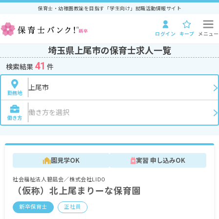
保育士・幼稚園教諭を目指す「学生向け」就職活動情報サイト
ログイン
キープ
メニュー
埼玉県上尾市の保育士求人一覧
41
検索結果
件
上尾市
勤務地
働き方を選択
働き方
園見学OK
実習 申し込みOK
社会福祉法人碧凪会／株式会社LIDO
（仮称）北上尾まりーな保育園
新卒保育士
正社員