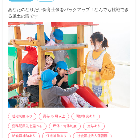
あなたのなりたい保育士像をバックアップ！なんでも挑戦でき
る風土の園です
社宅制度あり
賞与3ヶ月以上
研修制度あり
勤務配属先を選べる
産休・育休制度
賞与あり
給食費補助あり
住宅補助あり
社会福祉法人運営園