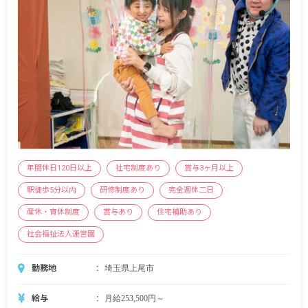
年間休日120日以上
社宅制度あり
賞与3ヶ月以上
駅徒歩5分以内
研修制度あり
完全週休二日
産休・育休制度
賞与あり
住宅補助あり
社会福祉法人運営園
勤務地
埼玉県上尾市
給与
月給253,500円～