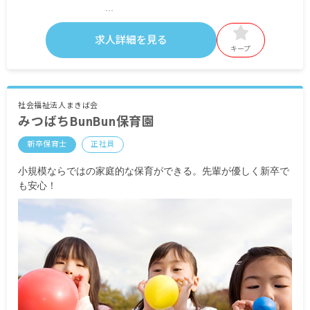
・月給内訳
基本給 四大卒200,500円～、短大・専門卒190,000
求人詳細を見る
円～
キープ
処遇改善手当
・定期的に支給される手当
交通費支給 月上限15,000円
社会福祉法人まきば会
みつばちBunBun保育園
残業代
昇給年1回
新卒保育士
正社員
賞与年2回 実績：計4.0カ月分
小規模ならではの家庭的な保育ができる。先輩が優しく新卒で
※試用期間3カ月／同条件
も安心！