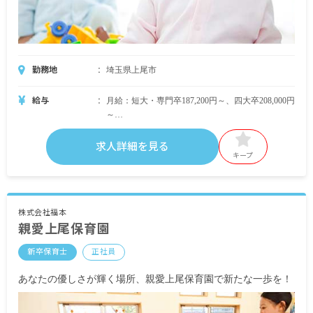
勤務地
埼玉県上尾市
給与
月給：短大・専門卒187,200円～、四大卒208,000円
～
基本給：短大・専門卒180,000円～、四大卒200,000
円～
求人詳細を見る
定額的に支給される手当
キープ
・特殊業務手当：短大・専門卒7,200円～、四大卒
8,000円～(基本給の4%)
・住宅手当 （園規定あり））
株式会社福本
親愛上尾保育園
通勤手当：交通費実費支給（車の場合は園規定に
従ってガソリン代支給）
新卒保育士
正社員
昇給：年1回（10％）
あなたの優しさが輝く場所、親愛上尾保育園で新たな一歩を！
賞与：年2回（計4カ月）