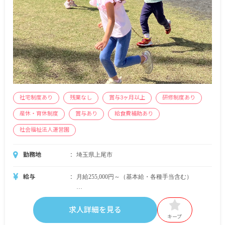
社宅制度あり
残業なし
賞与3ヶ月以上
研修制度あり
産休・育休制度
賞与あり
給食費補助あり
社会福祉法人運営園
勤務地
埼玉県上尾市
給与
月給255,000円～（基本給・各種手当含む）
＜別途支給手当＞
■資格手当
求人詳細を見る
■保育士処遇改善手当（区分2・区分3）
キープ