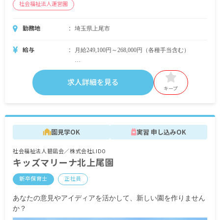
社会福祉法人運営園
勤務地
埼玉県上尾市
給与
月給249,100円～268,000円（各種手当含む）
■別途支給
賞与年2回（※当法人運営園実績3カ月）
求人詳細を見る
昇給年1回（※当法人運営園実績3,000円～10,000
キープ
円）
通勤手当
時間外手当
園見学OK
実習 申し込みOK
試用期間6カ月（同条件）
社会福祉法人碧凪会／株式会社LIDO
キッズマリーナ北上尾園
新卒保育士
正社員
あなたの意見やアイディアを活かして、新しい園を作りません
か？