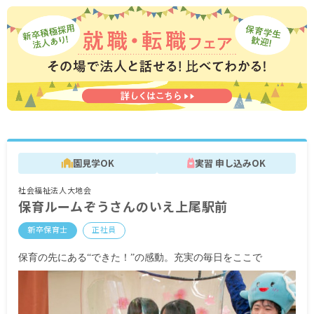
※試用期間6カ月（条件変更なし）
園見学OK
実習 申し込みOK
社会福祉法人大地会
保育ルームぞうさんのいえ上尾駅前
新卒保育士
正社員
保育の先にある“できた！”の感動。充実の毎日をここで