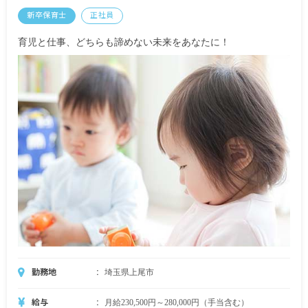
交通費全額支給
新卒保育士
正社員
時間外手当
育児と仕事、どちらも諦めない未来をあなたに！
昇給年1回（4月）下限3,000円～／月
賞与年2回 基本給×3カ月分（2年目以降）
勤務地
埼玉県上尾市
給与
月給230,500円～280,000円（手当含む）