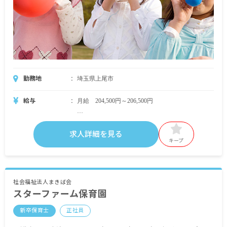
勤務地
埼玉県上尾市
給与
月給 204,500円～206,500円
・月給内訳
基本給 192,000円～194,000円
求人詳細を見る
キープ
・定期的に支給される手当
通勤手当 上限なし
市補助金手当 10,500円
シフト手当 2,000円
社会福祉法人まきば会
スターファーム保育園
被服手当：4,000円／年
予防接種手当
新卒保育士
正社員
就職準備金 50,000円
キャリアアップ手当 5,000円〜40,000円（条件あ