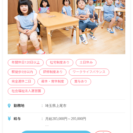
年間休日120日以上
社宅制度あり
土日休み
駅徒歩5分以内
研修制度あり
ワークライフバランス
完全週休二日
産休・育休制度
賞与あり
社会福祉法人運営園
勤務地
埼玉県上尾市
給与
月給285,000円～295,000円
賞与年2回（7月・12月） 計3カ月分※採用2年目