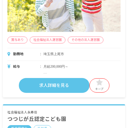
賞与あり
社会福祉法人運営園
その他の法人運営園
勤務地
埼玉県上尾市
給与
月給200,000円～
・月給内訳
基本給 170,000円～
求人詳細を見る
役職手当
キープ
・定期的に支給される手当
交通費全額支給
社会福祉法人永寿荘
つつじが丘認定こども園
賞与年2回 計3.0カ月分※予定