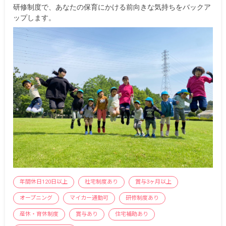
研修制度で、あなたの保育にかける前向きな気持ちをバックア
ップします。
年間休日120日以上
社宅制度あり
賞与3ヶ月以上
オープニング
マイカー通勤可
研修制度あり
産休・育休制度
賞与あり
住宅補助あり