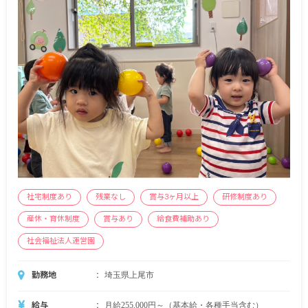
2年目360万円～
社宅制度あり
残業なし
賞与3ヶ月以上
研修制度あり
産休・育休制度
賞与あり
給食費補助あり
社会福祉法人運営園
勤務地
埼玉県上尾市
給与
月給255,000円～（基本給・各種手当含む）