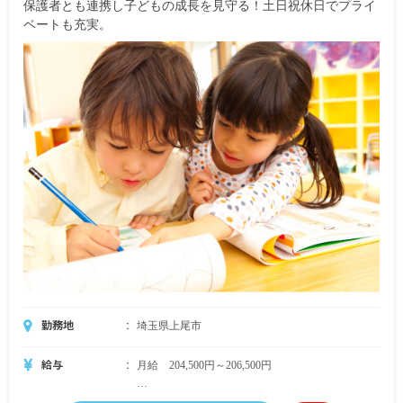
保護者とも連携し子どもの成長を見守る！土日祝休日でプライ
り）
ベートも充実。
昇給有 1カ月あたり1,500円～（前年度実績）
賞与有 年2回 計3.00カ月分（前年度実績）
勤務地
埼玉県上尾市
給与
月給 204,500円～206,500円
・月給内訳