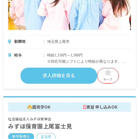
勤務地
埼玉県上尾市
給与
時給1,150円～1,300円
※対応可能シフトにより時給が異なります。
・早番、または遅番フルタイムパート 時給1,200
円
求人詳細を見る
・オールシフト対応可能な方 時給1,250円
キープ
・早番、遅番専属パート（3時間） 時給1,300円
・別途支給
時間外手当
園見学OK
実習 申し込みOK
通勤交通費全額支給
社会福祉法人みずほ育伸会
※試用期間3カ月（労働条件変更なし）
みずほ保育園上尾富士見
※雇用期間の定めなし
新卒保育士
正社員