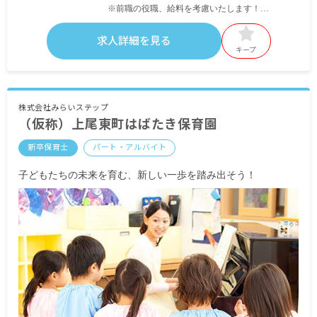
※前職の役職、給料を考慮いたします！
・別途支給
求人詳細を見る
時間外手当（固定残業代なし）
キープ
通勤交通費全額支給
昇給年1回
賞与年2回
株式会社みらいステップ
（仮称）上尾東町はばたき保育園
＜モデル年収＞
新卒保育士
パート・アルバイト
新卒保育士／入職1年目／年収322万円～
中途保育士／入職1年目／年収333万円～
子どもたちの未来を育む、新しい一歩を踏み出そう！
※手当を含む
※試用期間3カ月（労働条件変更なし）
◆リーダー候補者、主任候補者同時募集中です。
詳細はご連絡ください。