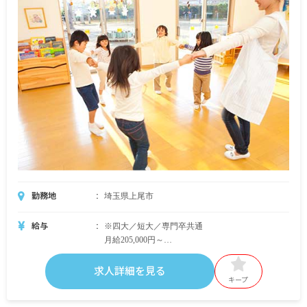
勤務地
埼玉県上尾市
給与
※四大／短大／専門卒共通
月給205,000円～
・内訳
基本給160,000円～
求人詳細を見る
シフト手当20,000円
キープ
精勤手当10,000円