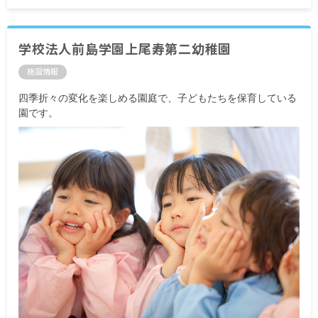
■各市処遇改善手当
■栄養促進手当
■交通費別途支給
■時間外手当
学校法人前島学園上尾寿第二幼稚園
施設情報
賞与年2回・3カ月分
昇給あり
四季折々の変化を楽しめる園庭で、子どもたちを保育している
園です。
※試用期間3カ月／正式採用後と同じ