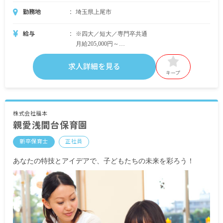
勤務地
埼玉県上尾市
給与
※四大／短大／専門卒共通
月給205,000円～
・内訳
基本給160,000円～
求人詳細を見る
シフト手当20,000円
キープ
精勤手当10,000円
処遇改善Ⅱ10,000円
処遇改善Ⅲ5,000円
株式会社福本
親愛浅間台保育園
＜共通＞
・別途支給手当
新卒保育士
正社員
交通費全額支給
時間外手当
あなたの特技とアイデアで、子どもたちの未来を彩ろう！
昇給年1回（4月）5,000円～※昨年度実績
賞与年2回（9月／3月）計2.5カ月分※昨年実績
<モデル年収例>
新人：年収275万円／20歳／入社1年
主任：年収340万円／27歳／入社3年