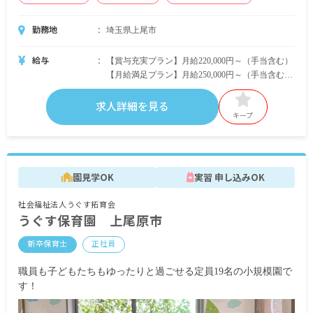
勤務地
埼玉県上尾市
給与
【賞与充実プラン】月給220,000円～（手当含む）
【月給満足プラン】月給250,000円～（手当含む）
※賞与で調整するため年収は同じです。
求人詳細を見る
・その他手当
キープ
地域加算
栄養促進手当
通勤手当：全額支給
時間外手当
園見学OK
実習 申し込みOK
昇給：年1回
社会福祉法人うぐす拓育会
賞与：【賞与充実プラン】賞与年2回（4.0カ
うぐす保育園 上尾原市
月）、【月給満足プラン】賞与年2回
※いずれも2019年度実績
新卒保育士
正社員
試用期間：3カ月（本採用と条件に変わりなし）
職員も子どもたちもゆったりと過ごせる定員19名の小規模園で
す！
＜年収例＞
1年目312万円～