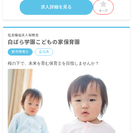
基本給 192,000円～194,000円
求人詳細を見る
キープ
・定期的に支給される手当
通勤手当 上限なし
市補助金手当 10,500円
シフト手当 2,000円
社会福祉法人桜樹会
白ばら学園こどもの家保育園
被服手当：4,000円／年
予防接種手当
新卒保育士
正社員
就職準備金 50,000円
キャリアアップ手当 5,000円〜40,000円（条件あ
桜の下で、未来を育む保育士を目指しませんか？
り）
昇給有 1カ月あたり1,500円～（前年度実績）
賞与有 年2回 計3.00カ月分（前年度実績）