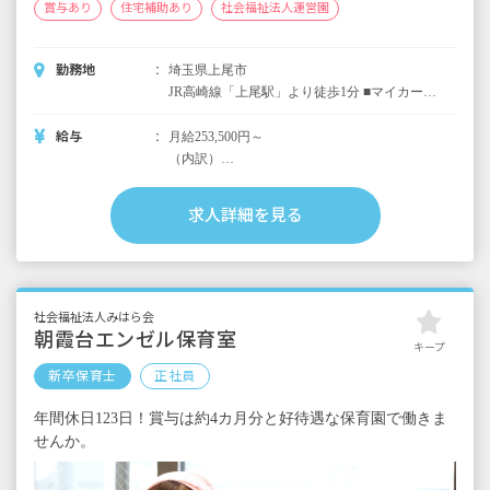
賞与あり
住宅補助あり
社会福祉法人運営園
勤務地
埼玉県上尾市
JR高崎線「上尾駅」より徒歩1分 ■マイカー通
勤応相談！ ■自転車通勤OK（無料駐輪場あ
り） ※シッピングモールが近く、通勤ついで
給与
月給253,500円～
のお買い物に便利です。
（内訳）
基本給200,000円
資格手当10,000円
求人詳細を見る
担任手当8,000円
処遇改善手当20,500円
新卒手当15,000円
＜別途支給手当＞
社会福祉法人みはら会
処遇改善手当
朝霞台エンゼル保育室
キープ
交通費全額支給
新卒保育士
正社員
時間外手当支給
年間休日123日！賞与は約4カ月分と好待遇な保育園で働きま
せんか。
昇給年1回
賞与年2回 夏：1カ月分 冬2.5カ月分