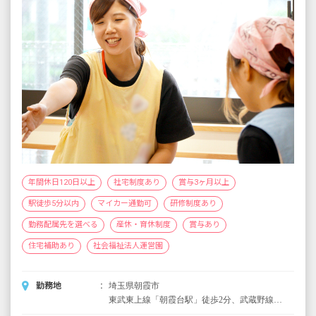
年間休日120日以上
社宅制度あり
賞与3ヶ月以上
駅徒歩5分以内
マイカー通勤可
研修制度あり
勤務配属先を選べる
産休・育休制度
賞与あり
住宅補助あり
社会福祉法人運営園
勤務地
埼玉県朝霞市
東武東上線「朝霞台駅」徒歩2分、武蔵野線
「北朝霞駅」徒歩2分 ※マイカー通勤可