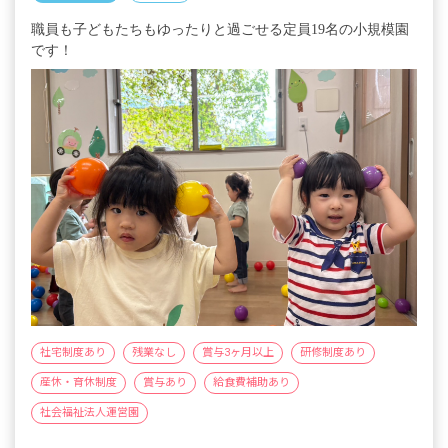
職員も子どもたちもゆったりと過ごせる定員19名の小規模園
です！
社宅制度あり
残業なし
賞与3ヶ月以上
研修制度あり
産休・育休制度
賞与あり
給食費補助あり
社会福祉法人運営園