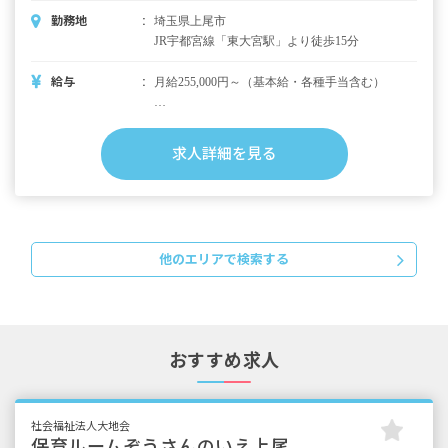
勤務地
埼玉県上尾市
JR宇都宮線「東大宮駅」より徒歩15分
給与
月給255,000円～（基本給・各種手当含む）
＜別途支給手当＞
■資格手当
求人詳細を見る
■保育士処遇改善手当（区分2・区分3）
■各市処遇改善手当
■栄養促進手当
■交通費別途支給
■時間外手当
他のエリアで検索する
賞与年2回・3カ月分
昇給あり
※試用期間3カ月／正式採用後と同じ
おすすめ求人
社会福祉法人大地会
保育ルームぞうさんのいえ上尾