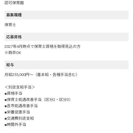
認可保育園
募集職種
保育士
応募資格
2027年4月時点で保育士資格を取得見込の方
※既卒OK
給与
月給255,000円～（基本給・各種手当含む）
＜別途支給手当＞
■資格手当
■保育士処遇改善手当（区分2・区分3）
■各市処遇改善手当
■栄養促進手当
■交通費別途支給
■時間外手当