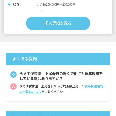
給与
月給250,000円〜265,000円
以下別途支給
昇給年1回（4月）
求人詳細を見る
賞与年2回 約4カ月（7月・12月）
行事手当 3,000円～10,000円
通勤手当 上限30,000円／月
家賃手当 上限30,000円／月（単身者に限
る）
時間外手当
よくある質問
■保育士（新卒）／モデル年収例
1年目 3,200,000円
2年目 3,468,000円
うぐす保育園 上尾春日の近くで他にも新卒採用を
Q
3年目 3,856,000円（フロアリーダー）
している園はありますか？
4年目 4,200,000円（副主任保育士）
A
うぐす保育園 上尾春日
がある
埼玉県上尾市
の
新卒採用情報
の一覧はこちら
をご覧ください。