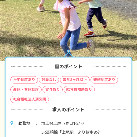
園のポイント
社宅制度あり
残業なし
賞与3ヶ月以上
研修制度あり
産休・育休制度
賞与あり
給食費補助あり
社会福祉法人運営園
求人のポイント
勤務地
埼玉県上尾市春日1-21-7
JR高崎線「上尾駅」より徒歩8分