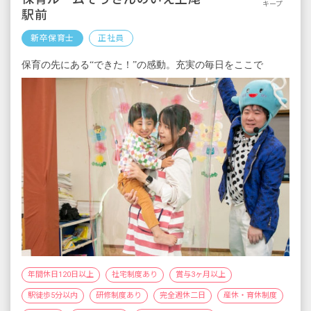
キープ
駅前
新卒保育士
正社員
保育の先にある“できた！”の感動。充実の毎日をここで
年間休日120日以上
社宅制度あり
賞与3ヶ月以上
駅徒歩5分以内
研修制度あり
完全週休二日
産休・育休制度