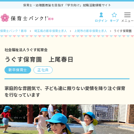
保育士・幼稚園教諭を目指す「学生向け」就職活動情報サイト
ログイン
キープ
メニュー
保育士バンク！新卒
埼玉県の新卒保育士求人
上尾市の新卒保育士求人
うぐす保育園
社会福祉法人うぐす拓育会
うぐす保育園 上尾春日
新卒保育士
正社員
家庭的な雰囲気で、子ども達に限りない愛情を降り注ぐ保育
を行なっています