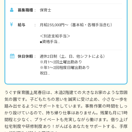
募集職種
保育士
給与
月給255,000円～（基本給・各種手当含む）
＜別途支給手当＞
■資格手当
■保育士処遇改善手当（区分2・区分3）
■各市処遇改善手当
休日休暇
週休2日制（土、日、他シフトによる）
■栄養促進手当
※月1～2回土曜出勤あり
■交通費別途支給
※年1～2回程度日曜出勤あり
■時間外手当
祝日
年末年始休暇
賞与年2回・3カ月分
有給休暇（取得率ほぼ100％）
昇給あり
産休・育休制度
うぐす保育園上尾春日は、木造2階建ての大きなお家のような雰囲
┗希望者取得率100％！
※試用期間3カ月／正式採用後と同じ
気の園です。子どもたちの思いを誠実に受け止め、小さな一歩を
その他
踏み出せるようにサポートをしています。事務作業の時間をしっ
かり設けているので、持ち帰り仕事はありません。残業も月に1時
間程と少なく、プライベートも充実しながら働けます。借り上げ
社宅制度や研修制度あり！がんばるあなたをサポートする、手厚