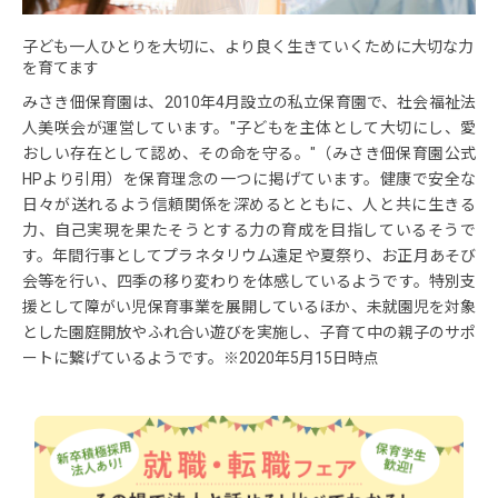
子ども一人ひとりを大切に、より良く生きていくために大切な力
を育てます
みさき佃保育園は、2010年4月設立の私立保育園で、社会福祉法
人美咲会が運営しています。"子どもを主体として大切にし、愛
おしい存在として認め、その命を守る。"（みさき佃保育園公式
HPより引用）を保育理念の一つに掲げています。健康で安全な
日々が送れるよう信頼関係を深めるとともに、人と共に生きる
力、自己実現を果たそうとする力の育成を目指しているそうで
す。年間行事としてプラネタリウム遠足や夏祭り、お正月あそび
会等を行い、四季の移り変わりを体感しているようです。特別支
援として障がい児保育事業を展開しているほか、未就園児を対象
とした園庭開放やふれ合い遊びを実施し、子育て中の親子のサポ
ートに繋げているようです。※2020年5月15日時点