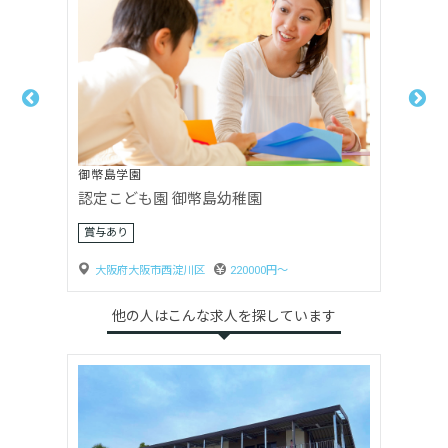
御幣島学園
認定こども園 御幣島幼稚園
大阪府大阪市西淀川区
220000円〜
0円〜
他の人はこんな求人を探しています