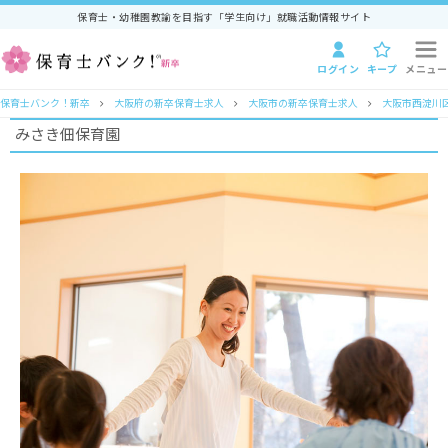
保育士・幼稚園教諭を目指す「学生向け」就職活動情報サイト
ログイン
キープ
メニュー
保育士バンク！新卒
大阪府の新卒保育士求人
大阪市の新卒保育士求人
大阪市西淀川
みさき佃保育園