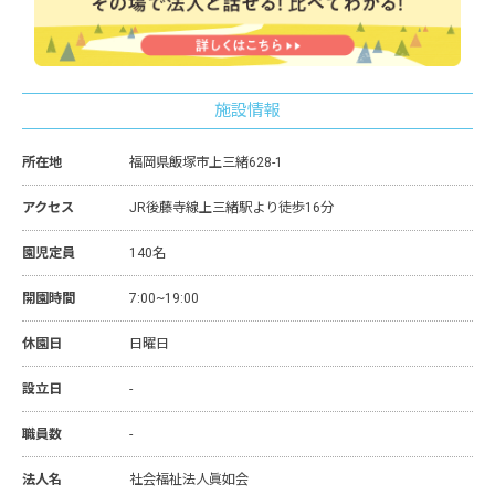
施設情報
所在地
福岡県飯塚市上三緒628-1
アクセス
JR後藤寺線上三緒駅より徒歩16分
園児定員
140名
開園時間
7:00~19:00
休園日
日曜日
設立日
-
職員数
-
法人名
社会福祉法人眞如会