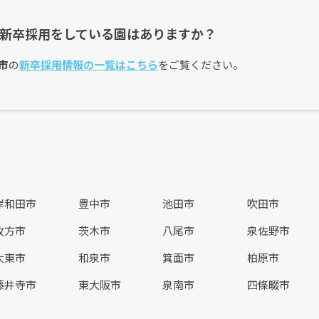
新卒採用をしている園はありますか？
市
の
新卒採用情報の一覧はこちら
をご覧ください。
岸和田市
豊中市
池田市
吹田市
枚方市
茨木市
八尾市
泉佐野市
大東市
和泉市
箕面市
柏原市
藤井寺市
東大阪市
泉南市
四條畷市