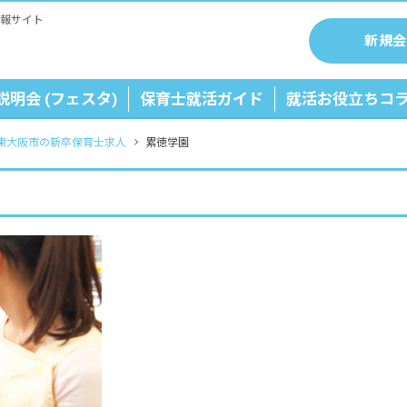
報サイト
新規会
説明会 (フェスタ)
保育士就活ガイド
就活お役立ちコ
東大阪市の新卒保育士求人
累徳学園