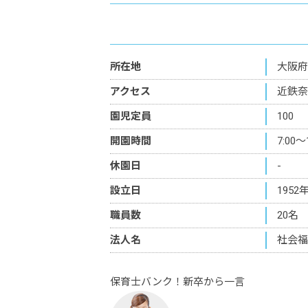
所在地
大阪府
アクセス
近鉄奈
園児定員
100
開園時間
7:00～
休園日
-
設立日
1952
職員数
20名
法人名
社会福
保育士バンク！新卒から一言