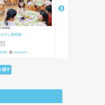
人桃林会
遊育園
あり
摂津市
296400円〜
を探す