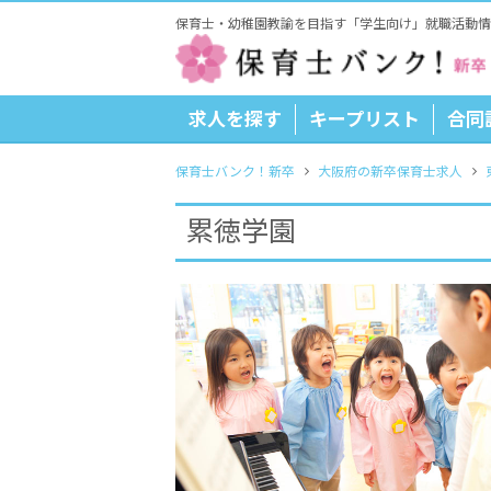
保育士・幼稚園教諭を目指す「学生向け」就職活動情
求人を探す
キープリスト
合同
保育士バンク！新卒
大阪府の新卒保育士求人
累徳学園