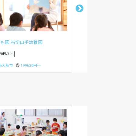
人玄清会
も園 若宮森の子こども園
あり
東大阪市
207550円〜