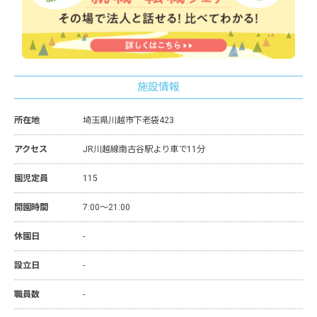
施設情報
所在地
埼玉県川越市下老袋423
アクセス
JR川越線南古谷駅より車で11分
園児定員
115
開園時間
7:00～21:00
休園日
-
設立日
-
職員数
-