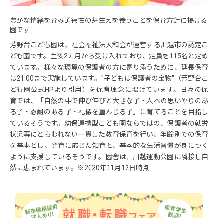
豊かな情緒を育み道徳性の芽生えを養うことを保育方針に掲げる
園です
芳野台こども園は、社会福祉法人和会が運営する川越市の認定こ
ども園です。生後2カ月から受け入れており、定員を115名と定め
ています。様々な環境の保護者の方に寄り添うために、延長保育
は21:00まで実施しています。"子どもは保護者の宝物"（芳野台こ
ども園公式HPより引用）を保育理念に掲げています。日々の保
育では、「自然の中で伸び伸びと大きな子・人への思いやりのあ
る子・忍耐のある子・礼儀を重んじる子」に育てることを目指し
ているそうです。幼保連携型こども園ならではの、保護者の就労
状況等にとらわれない一貫した教育保育を行い、年齢別での保育
を基本とし、発育に応じた知育と、基本的な生活習慣が身につく
ように支援しているそうです。園舎は、川越運動公園に隣接し自
然に恵まれています。※2020年11月12日時点