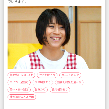
でいきます。
年間休日120日以上
社宅制度あり
賞与3ヶ月以上
マイカー通勤可
研修制度あり
勤務配属先を選べる
産休・育休制度
賞与あり
住宅補助あり
社会福祉法人運営園