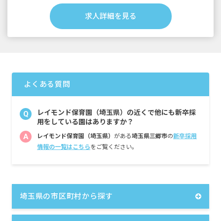
以下別途支給
昇給年1回（4月）
求人詳細を見る
賞与年2回 約4カ月（7月・12月）
行事手当 3,000円～10,000円
通勤手当 上限30,000円／月
家賃手当 上限30,000円／月（単身者に限
る）
時間外手当
よくある質問
■保育士（新卒）／モデル年収例
1年目 3,200,000円
2年目 3,468,000円
レイモンド保育園（埼玉県）の近くで他にも新卒採
Q
3年目 3,856,000円（フロアリーダー）
用をしている園はありますか？
4年目 4,200,000円（副主任保育士）
A
レイモンド保育園（埼玉県）
がある
埼玉県三郷市
の
新卒採用
情報の一覧はこちら
をご覧ください。
埼玉県の市区町村から探す