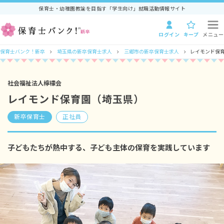
保育士・幼稚園教諭を目指す「学生向け」就職活動情報サイト
ログイン
キープ
メニュー
保育士バンク！新卒
埼玉県の新卒保育士求人
三郷市の新卒保育士求人
レイモンド保
社会福祉法人檸檬会
レイモンド保育園（埼玉県）
新卒保育士
正社員
子どもたちが熱中する、子ども主体の保育を実践しています