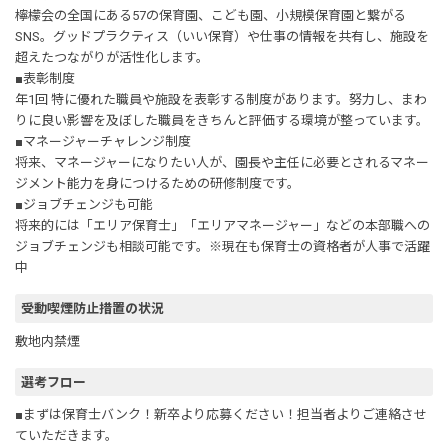
檸檬会の全国にある57の保育園、こども園、小規模保育園と繋がる
SNS。グッドプラクティス（いい保育）や仕事の情報を共有し、施設を
超えたつながりが活性化します。
■表彰制度
年1回 特に優れた職員や施設を表彰する制度があります。努力し、まわ
りに良い影響を及ぼした職員をきちんと評価する環境が整っています。
■マネージャーチャレンジ制度
将来、マネージャーになりたい人が、園長や主任に必要とされるマネー
ジメント能力を身につけるための研修制度です。
■ジョブチェンジも可能
将来的には「エリア保育士」「エリアマネージャー」などの本部職への
ジョブチェンジも相談可能です。※現在も保育士の資格者が人事で活躍
中
受動喫煙防止措置の状況
敷地内禁煙
選考フロー
■まずは保育士バンク！新卒より応募ください！担当者よりご連絡させ
ていただきます。