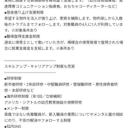
業務に関連する資格取得を費用面で支援します。（幼児体育指導者、発
達障害コミュニケーション指導者、おもちゃコーディネーターなど）
■宿舎借り上げ支援制度
希望する物件を法人が借り上げ、家賃を補助します。物件探しから入居
後のトラブルまでフォローします。対象職員の4人に1人が利用していま
す。※対象条件あり
■職場復帰支援金制度
過去に保育士として働いていた方が、檸檬会の保育現場で復帰された場
合に就業支援金を支給します。※条件あり
---------------------------------------------
スキルアップ・キャリアアップ制度も充実
---------------------------------------------
■研修制度
新卒者研修・2年目研修・中堅職員研修・管理職研修・男性保育者研
修・本部研修など
■海外研修制度（年1回／立候補制）
アメリカ・シアトルの幼児教育施設の視察研修
■メンター制度
直属ではない先輩職員が、新入職員の業務についてやメンタル面の相談
にのり、不安の解消やフォローする制度
■社内SNS