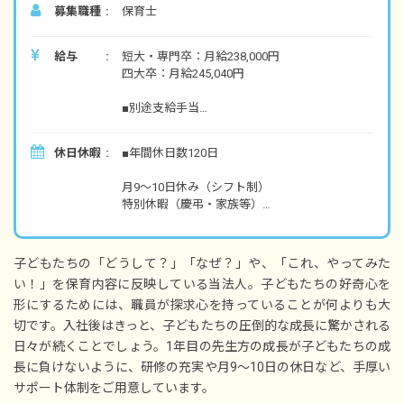
募集職種
保育士
給与
短大・専門卒：月給238,000円
四大卒：月給245,040円
■別途支給手当
時間外手当100%支給
休日出勤手当
休日休暇
■年間休日数120日
家賃⼿当（住宅借上⽀援制度利⽤※条件あり）
処遇改善手当（キャリア形成に伴って4万円ま
月9～10日休み（シフト制）
で※条件あり）
特別休暇（慶弔・家族等）
通勤手当（上限25000円）
特別有給休暇（入社時5日付与※取得条件あ
介護支援手当
り）
介護休暇・育休・産休（取得実績あり）
昇給：年1回
子どもたちの「どうして？」「なぜ？」や、「これ、やってみた
有給休暇制度（入職6ヶ月後に10日付与）
賞与：年2回（約3カ月分／年）
い！」を保育内容に反映している当法人。子どもたちの好奇心を
形にするためには、職員が探求心を持っていることが何よりも大
■有給休暇の平均取得日数11.7日！（法人実績）
※モデル年収
5日以上の連休取得もOK！プライベートが充実
切です。入社後はきっと、子どもたちの圧倒的な成長に驚かされる
経験8年・保育士 年収378万円
することで仕事にもいい影響を及ぼすと考えて
日々が続くことでしょう。1年目の先生方の成長が子どもたちの成
いるため、有休取得を奨励しています。
長に負けないように、研修の充実や月9～10日の休日など、手厚い
サポート体制をご用意しています。
■産休・育休の取得者数18名（法人実績）