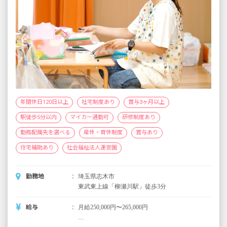
年間休日120日以上
社宅制度あり
賞与3ヶ月以上
駅徒歩5分以内
マイカー通勤可
研修制度あり
勤務配属先を選べる
産休・育休制度
賞与あり
住宅補助あり
社会福祉法人運営園
勤務地
埼玉県志木市
東武東上線「柳瀬川駅」徒歩3分
給与
月給250,000円〜265,000円