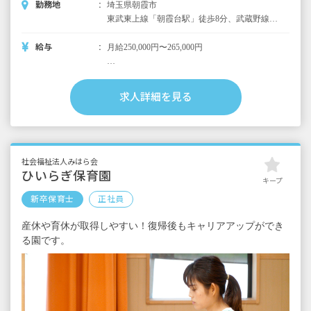
勤務地
埼玉県朝霞市
東武東上線「朝霞台駅」徒歩8分、武蔵野線
「北朝霞駅」徒歩8分 ※マイカー通勤可
給与
月給250,000円〜265,000円
以下別途支給
昇給年1回（4月）
求人詳細を見る
賞与年2回 約4カ月（7月・12月）
行事手当 3,000円～10,000円
通勤手当 上限30,000円／月
家賃手当 上限30,000円／月（単身者に限
る）
社会福祉法人みはら会
時間外手当
ひいらぎ保育園
キープ
新卒保育士
正社員
■保育士（新卒）／モデル年収例
1年目 3,200,000円
産休や育休が取得しやすい！復帰後もキャリアアップができ
2年目 3,468,000円
る園です。
3年目 3,856,000円（フロアリーダー）
4年目 4,200,000円（副主任保育士）