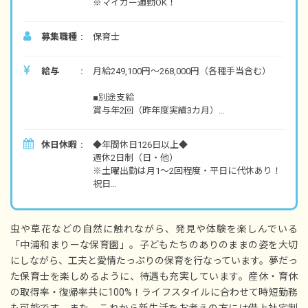
※マイカー通勤OK！
募集職種
保育士
給与
月給249,100円～268,000円（各種手当含む）
■別途支給
賞与年2回（昨年度実績3カ月）
昇給年1回（昨年度実績3,000円～10,000円）
通勤手当
休日休暇
◆年間休日126日以上◆
時間外手当
週休2日制（日・他）
※土曜出勤は月1～2回程度・平日に代休あり！
試用期間6カ月（同条件）
祝日
年末年始休暇（12/29～1/3）
夏季休暇（5日間、有給休暇3日＋土日）
※7～9月の間で連休を取得！海外旅行に行く職
虫や草花などの自然に触れながら、発見や体験を楽しんでいる
員もいます
「中浦和まりーな保育園」。子どもたちのありのままの姿を大切
有給休暇（入社3カ月後付与） ※前年度の平
にしながら、工夫と愛情たっぷりの保育を行なっています。夢だっ
均取得日数8日
産休・育休制度（取得率・復帰率共に100%！）
た保育士を楽しめるように、待遇も充実しています。産休・育休
介護休暇
の取得率・復帰率共に100%！ライフスタイルに合わせて時短勤務
看護休暇（お子様の急な体調不良にも対応でき
も可能です。また、これから新生活をお考えの方には借上社宅制