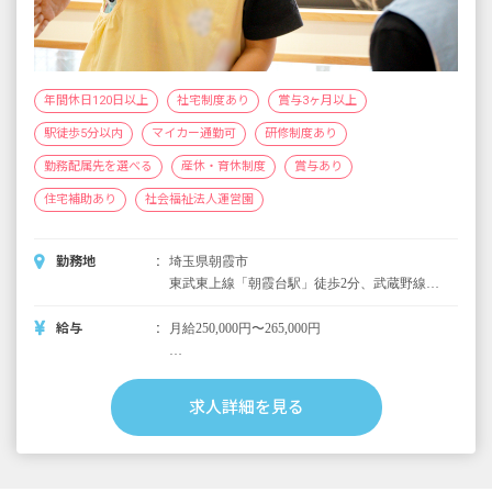
年間休日120日以上
社宅制度あり
賞与3ヶ月以上
駅徒歩5分以内
マイカー通勤可
研修制度あり
勤務配属先を選べる
産休・育休制度
賞与あり
住宅補助あり
社会福祉法人運営園
勤務地
埼玉県朝霞市
東武東上線「朝霞台駅」徒歩2分、武蔵野線
「北朝霞駅」徒歩2分 ※マイカー通勤可
給与
月給250,000円〜265,000円
以下別途支給
昇給年1回（4月）
求人詳細を見る
賞与年2回 約4カ月（7月・12月）
行事手当 3,000円～10,000円
通勤手当 上限30,000円／月
家賃手当 上限30,000円／月（単身者に限