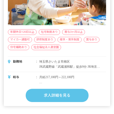
年間休日120日以上
社宅制度あり
賞与3ヶ月以上
マイカー通勤可
研修制度あり
産休・育休制度
賞与あり
住宅補助あり
社会福祉法人運営園
勤務地
埼玉県さいたま市南区
JR武蔵野線「武蔵浦和駅」徒歩9分 JR埼京線
「武蔵浦和駅」徒歩10分 JR武蔵野線「南浦和
駅」徒歩22分 ※マイカー通勤OK！
給与
月給217,100円～222,100円
■別途支給
賞与年2回（昨年度実績3カ月）
求人詳細を見る
昇給年1回（昨年度実績3,000円～10,000円）
通勤手当
時間外手当