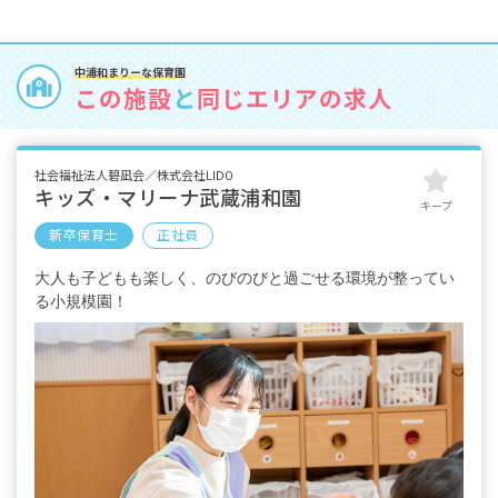
中浦和まりーな保育園
この施設
と
同じエリアの求人
社会福祉法人碧凪会／株式会社LIDO
キッズ・マリーナ武蔵浦和園
キープ
新卒保育士
正社員
大人も子どもも楽しく、のびのびと過ごせる環境が整ってい
る小規模園！