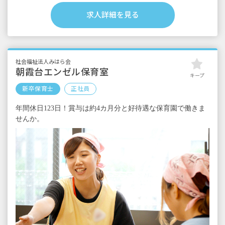
賞与年2回（※当法人運営園実績3カ月）
求人詳細を見る
昇給年1回（※当法人運営園実績3,000円～
10,000円）
通勤手当
時間外手当
社会福祉法人みはら会
試用期間6カ月（同条件）
朝霞台エンゼル保育室
キープ
新卒保育士
正社員
年間休日123日！賞与は約4カ月分と好待遇な保育園で働きま
せんか。