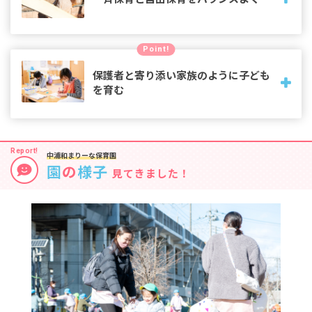
活動計画に沿ってみんなで取り組んで一体感や共感を養う時
Point!
間、それぞれの興味に合わせて好きな遊びをする時間。バラ
ンスよくメリハリある保育を行ないます。
保護者と寄り添い家族のように子ども
を育む
保護者とは、些細な子どもの成長を一緒に喜ぶ家族のような
関係性。お迎えに来た保護者の方がホッと一息つけるような
中浦和まりーな保育園
雰囲気づくりを心がけています。
園
の
様子
見てきました！