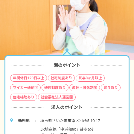
園のポイント
年間休日120日以上
社宅制度あり
賞与3ヶ月以上
マイカー通勤可
研修制度あり
産休・育休制度
賞与あり
住宅補助あり
社会福祉法人運営園
求人のポイント
勤務地
埼玉県さいたま市南区別所5-10-17
JR埼京線「中浦和駅」徒歩6分