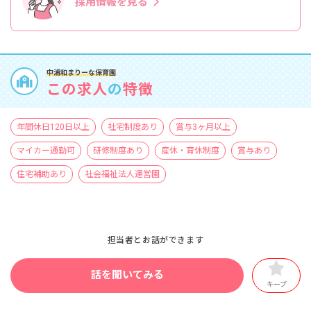
採用情報を見る
中浦和まりーな保育園
この求人
の
特徴
年間休日120日以上
社宅制度あり
賞与3ヶ月以上
マイカー通勤可
研修制度あり
産休・育休制度
賞与あり
住宅補助あり
社会福祉法人運営園
担当者とお話ができます
話を聞いてみる
キープ