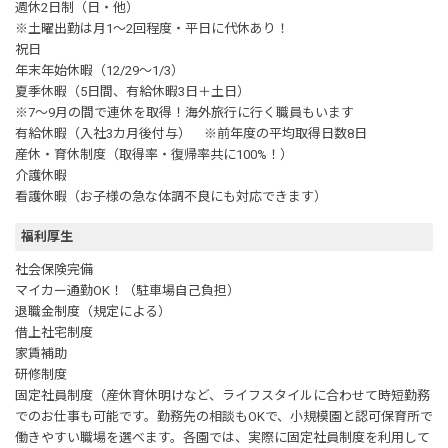
週休2日制（日・他）
※土曜出勤は月1～2回程度・平日に代休あり！
祝日
年末年始休暇（12/29～1/3）
夏季休暇（5日間、有給休暇3日＋土日）
※7～9月の間で連休を取得！海外旅行に行く職員もいます
有給休暇（入社3カ月後付与） ※前年度の平均取得日数8日
産休・育休制度（取得率・復帰率共に100%！）
介護休暇
看護休暇（お子様の急な体調不良にも対応できます）
福利厚生
社会保険完備
マイカー通勤OK！（駐車場自己負担）
退職金制度（規定による）
借上社宅制度
家賃補助
研修制度
固定社員制度（産休育休明けなど、ライフスタイルに合わせて時短勤務
でのお仕事も可能です。勤務先の相談もOKで、小規模園と認可保育所で
働きやすい職場を選べます。各園では、実際に固定社員制度を利用して