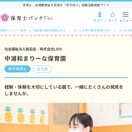
保育士・幼稚園教諭を目指す「学生向け」就職活動情報サイト
ログイン
キープ
メニュー
保育士バンク！新卒
埼玉県の新卒保育士求人
さいたま市の新卒保育士求人
さいたま
社会福祉法人碧凪会／株式会社LIDO
中浦和まりーな保育園
新卒保育士
正社員
経験・体験を大切にしている園で、一緒にたくさんの発見を
しませんか。