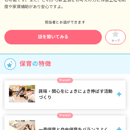
ます）
度や家賃補助があり安心ですよ。
担当者とお話ができます
話を聞いてみる
キープ
保育
の
特徴
Point!
興味・関心をにょきにょき伸ばす活動
づくり
「やってみたい！」「なんだろう？」「知りたい！」の興味
Point!
関心を引き出す保育を目指しています。日頃の子どもたちの
姿から保育計画を考えます。
一斉保育と自由保育をバランスよく