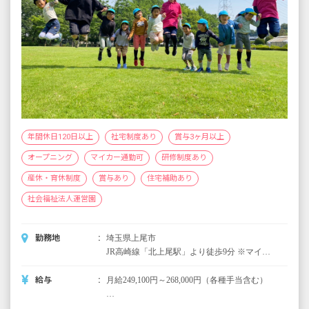
年間休日120日以上
社宅制度あり
賞与3ヶ月以上
オープニング
マイカー通勤可
研修制度あり
産休・育休制度
賞与あり
住宅補助あり
社会福祉法人運営園
勤務地
埼玉県上尾市
JR高崎線「北上尾駅」より徒歩9分 ※マイカ
ー通勤OK！
給与
月給249,100円～268,000円（各種手当含む）
■別途支給