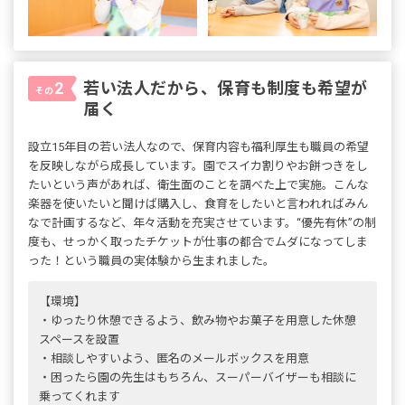
若い法人だから、保育も制度も希望が
2
その
届く
設立15年目の若い法人なので、保育内容も福利厚生も職員の希望
を反映しながら成長しています。園でスイカ割りやお餅つきをし
たいという声があれば、衛生面のことを調べた上で実施。こんな
楽器を使いたいと聞けば購入し、食育をしたいと言われればみん
なで計画するなど、年々活動を充実させています。“優先有休”の制
度も、せっかく取ったチケットが仕事の都合でムダになってしま
った！という職員の実体験から生まれました。
【環境】
・ゆったり休憩できるよう、飲み物やお菓子を用意した休憩
スペースを設置
・相談しやすいよう、匿名のメールボックスを用意
・困ったら園の先生はもちろん、スーパーバイザーも相談に
乗ってくれます