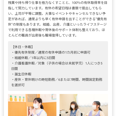
残業や持ち帰り仕事を極力なくすことと、100％の有休取得率を目
指して努力しています。有休の希望日程は書類で提出してもら
い、上司が平等に調整。大事なイベントやキャンセルできない予
定があれば、通常よりも早く有休申請を出すことができる“優先有
休”の制度もあります。結婚、出産、介護といったライフステージ
で利用できる各種休暇や育休後のサポート体制も整えており、ほ
とんどの職員が出産後も職場復帰しています。
【休日・休暇】
・優先有休制度／通常の有休申請の1カ月前に申請可
・結婚休暇／1年以内に5日間
・介護看護休暇／対象（子供の場合は未就学児）1人につき5
日間
・誕生日休暇
・産休・育休明けの時短勤務／6または7時間、時間固定勤務
を選択可