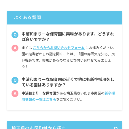
る）
時間外手当
よくある質問
■保育士（新卒）／モデル年収例
1年目 3,200,000円
2年目 3,468,000円
中浦和まりーな保育園に興味があります、どうすれ
Q
3年目 3,856,000円（フロアリーダー）
ば良いですか？
4年目 4,200,000円（副主任保育士）
A
まずは
こちらからお問い合わせフォーム
にお進みください。
園の担当者からお話を聞くことは、「園の雰囲気を知る」良
い機会です。興味があるのならぜひ問い合わせてみましょ
う！
中浦和まりーな保育園の近くで他にも新卒採用をし
Q
ている園はありますか？
A
中浦和まりーな保育園
がある
埼玉県さいたま市南区
の
新卒採
用情報の一覧はこちら
をご覧ください。
埼玉県の市区町村から探す