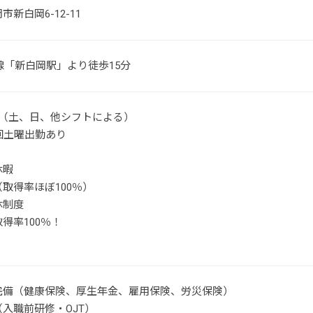
新白岡6-12-11
線「新白岡駅」より徒歩15分
制（土、日、他シフトによる）
回土曜出勤あり
休暇
取得率ほぼ100％）
休制度
得率100％！
完備（健康保険、厚生年金、雇用保険、労災保険）
入職前研修・OJT）