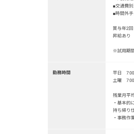
■交通費
■時間外手
賞与年2回
昇給あり
※試用期
勤務時間
平日 7:0
土曜 7:0
残業月平
・基本的
持ち帰り
・事務作