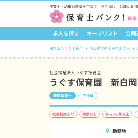
保育士・幼稚園教諭を目指す「学生向け」就職活動情
求人を探す
キープリスト
合同
保育士バンク！新卒
埼玉県の新卒保育士求人
社会福祉法人うぐす拓育会
うぐす保育園 新白岡
新卒保育士
正社員
社宅制度あり
残業なし
賞与3ヶ月以上
勤務地