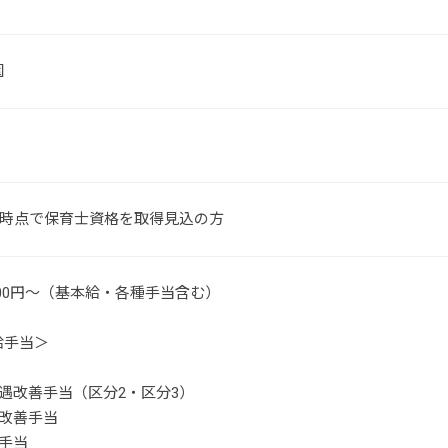
園
4月時点で保育士資格を取得見込の方
,000円～（基本給・各種手当含む）
給手当＞
遇改善手当（区分2・区分3）
遇改善手当
手当