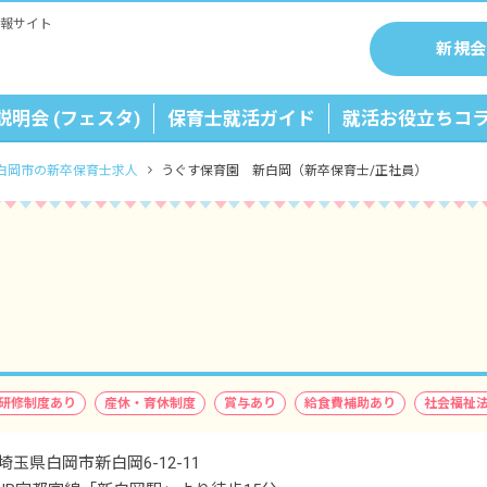
報サイト
新規会
説明会 (フェスタ)
保育士就活ガイド
就活お役立ちコ
白岡市の新卒保育士求人
うぐす保育園 新白岡（新卒保育士/正社員）
研修制度あり
産休・育休制度
賞与あり
給食費補助あり
社会福祉
埼玉県白岡市新白岡6-12-11