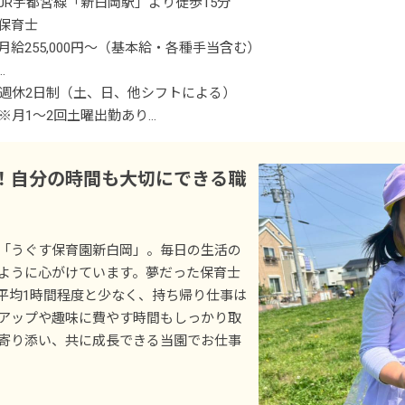
JR宇都宮線「新白岡駅」より徒歩15分
保育士
月給255,000円～（基本給・各種手当含む）
＜別途支給手当＞
週休2日制（土、日、他シフトによる）
■資格手当
※月1～2回土曜出勤あり
■保育士処遇改善手当（区分2・区分3）
祝日
■各市処遇改善手当
年末年始休暇
！自分の時間も大切にできる職
■栄養促進手当
有給休暇（取得率ほぼ100％）
■交通費別途支給
産休・育休制度
■時間外手当
┗希望者取得率100％！
「うぐす保育園新白岡」。毎日の生活の
その他
ように心がけています。夢だった保育士
賞与年2回・3カ月分
平均1時間程度と少なく、持ち帰り仕事は
昇給あり
アップや趣味に費やす時間もしっかり取
寄り添い、共に成長できる当園でお仕事
※試用期間3カ月／正式採用後と同じ