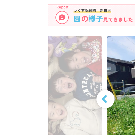
うぐす保育園 新白岡
園
の
様子
見てきました