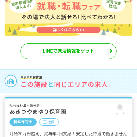
LINEで就活情報をゲット
やまゆり保育園
この施設
と
同じエリアの求人
社会福祉法人栄光会
あきつやまゆり保育園
キープ
新卒保育士
正社員
月給20万円超え、賞与年2回支給！安定した待遇で働きません