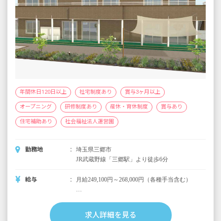
年間休日120日以上
社宅制度あり
賞与3ヶ月以上
オープニング
研修制度あり
産休・育休制度
賞与あり
住宅補助あり
社会福祉法人運営園
勤務地
埼玉県三郷市
JR武蔵野線「三郷駅」より徒歩6分
給与
月給249,100円～268,000円（各種手当含む）
■別途支給
賞与年2回（※当法人運営園実績3カ月）
求人詳細を見る
昇給年1回（※当法人運営園実績3,000円～