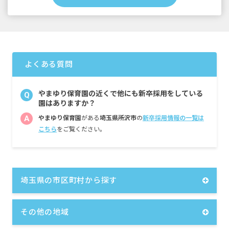
10,000円）
処遇改善手当（5,000円～45,000円）
通勤手当
時間外手当
試用期間6カ月（同条件）
よくある質問
やまゆり保育園の近くで他にも新卒採用をしている
Q
園はありますか？
A
やまゆり保育園
がある
埼玉県所沢市
の
新卒採用情報の一覧は
こちら
をご覧ください。
埼玉県の市区町村から探す
その他の地域