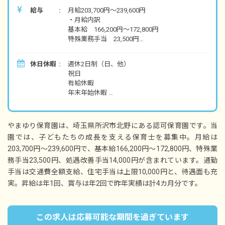
給与
月給203,700円～239,600円
・月給内訳
基本給 166,200円～172,800円
特殊業務手当 23,500円
処遇改善手当 14,000円
休日休暇
週休2日制（日、他）
・定期的に支給される手当
祝日
通勤手当 交通費全額支給
有給休暇
住宅手当 上限10,000円
年末年始休暇
昇給年1回
※年間休日124日
賞与年2回 昨年実績：計4カ月分
やまゆり保育園は、埼玉県所沢市北野にある認可保育園です。当
※試用期間3カ月
園では、子どもたちの成長を支える保育士を募集中。月給は
203,700円～239,600円で、基本給166,200円～172,800円、特殊業
務手当23,500円、処遇改善手当14,000円が含まれています。通勤
手当は交通費全額支給、住宅手当は上限10,000円と、待遇面も充
実。昇給は年1回、賞与は年2回で昨年実績は計4カ月分です。
この求人は応募可能な期間を過ぎています