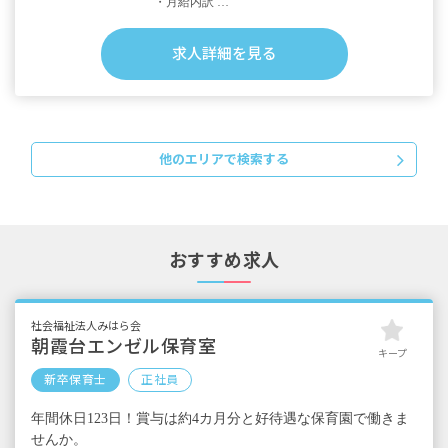
・月給内訳
基本給 規定による
処遇改善手当
求人詳細を見る
通勤手当
住宅手当
・定期的に支給される手当
通勤手当
他のエリアで検索する
住宅手当
家族手当
昇給あり 年1回
おすすめ求人
賞与あり 年2回 昨年実績：計4カ月分
※試用期間あり
社会福祉法人みはら会
朝霞台エンゼル保育室
キープ
新卒保育士
正社員
年間休日123日！賞与は約4カ月分と好待遇な保育園で働きま
せんか。