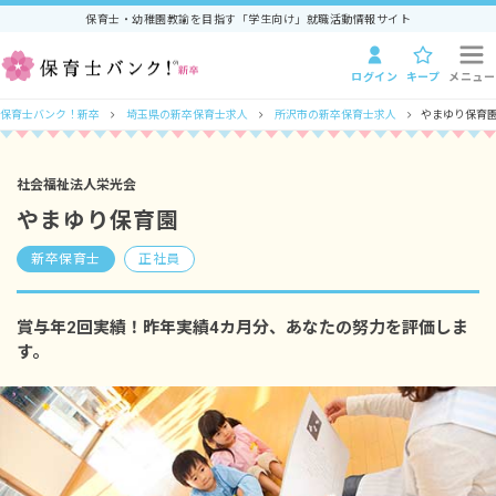
保育士・幼稚園教諭を目指す「学生向け」就職活動情報サイト
ログイン
キープ
メニュー
保育士バンク！新卒
埼玉県の新卒保育士求人
所沢市の新卒保育士求人
やまゆり保育園
社会福祉法人栄光会
やまゆり保育園
新卒保育士
正社員
賞与年2回実績！昨年実績4カ月分、あなたの努力を評価しま
す。