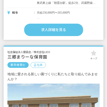
東武東上線「朝霞台駅」徒歩2分、武蔵野線
「北朝霞駅」徒歩2分 ※マイカー通勤可
給与
月給250,000円〜265,000円
以下別途支給
昇給年1回（4月）
求人詳細を見る
賞与年2回 約4カ月（7月・12月）
行事手当 3,000円～10,000円
通勤手当 上限30,000円／月
家賃手当 上限30,000円／月（単身者に限
る）
社会福祉法人碧凪会／株式会社LIDO
時間外手当
三郷まりーな保育園
キープ
新卒保育士
正社員
■保育士（新卒）／モデル年収例
1年目 3,200,000円
地域に愛される新しい園づくりに私たちと取り組んでみませ
2年目 3,468,000円
んか？
3年目 3,856,000円（フロアリーダー）
4年目 4,200,000円（副主任保育士）