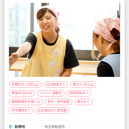
年間休日120日以上
社宅制度あり
賞与3ヶ月以上
駅徒歩5分以内
マイカー通勤可
研修制度あり
勤務配属先を選べる
産休・育休制度
賞与あり
住宅補助あり
社会福祉法人運営園
勤務地
埼玉県朝霞市